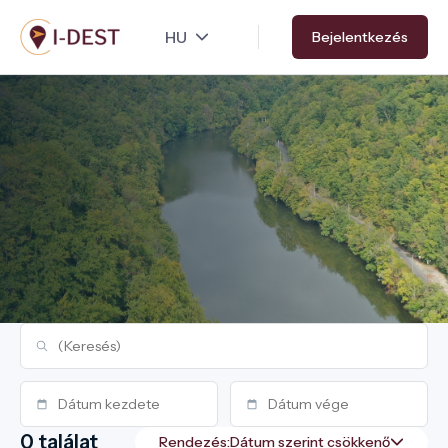
Ugrás
Bejelentkezés
a
tartalomra
0 találat
Rendezés: