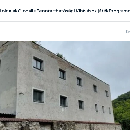
i oldalak
Globális Fenntarthatósági Kihívások játék
Program
Ke