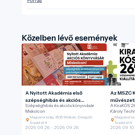
Forrás
Közelben lévő események
A Nyitott Akadémia első
Az MSZC K
szépséghibás és akciós
művészeti
Szépséghibás és akciós könyvvásár
A KiraKÓS 26
pszichológiai könyvvására
„KiraKÓS” 
Miskolcon
Károly Tech
Miskolcon!
tagozatos di
Magyarország, 3535 Miskolc, Diósgyőr,
Magyarorszá
nyújt válogat
Árpád út 4
Árpád út 4
2026. 09. 26. - 2026. 09. 26.
2026. 09. 10.