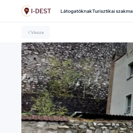
Ugrás
Látogatóknak
Turisztikai szakma
a
tartalomra
Vissza