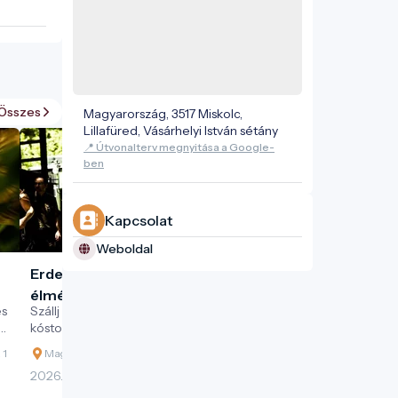
Összes
Magyarország, 3517 Miskolc,
Lillafüred, Vásárhelyi István sétány
📍 Útvonalterv megnyitása a Google-
ben
Kapcsolat
Weboldal
Erdei gasztroexpressz
élménytúra
és
Szállj fel az Erdei Gasztroexpresszre, és
kóstold meg a Bükk erdőinek ízeit egy
különleges vonatos kaland során!
 1
Magyarország, 3534 Miskolc, Dorottya utca 1
2026. 10. 24.