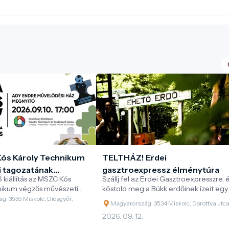
ós Károly Technikum
TELTHÁZ! Erdei
 tagozatának
gasztroexpressz élménytúra
 kiállítás az MSZC Kós
Szállj fel az Erdei Gasztroexpresszre, 
vizsgakiállítása.
nikum végzős művészeti
kóstold meg a Bükk erdőinek ízeit egy
ákjainak vizsgamunkáiból
különleges vonatos kaland során!
g, 3535 Miskolc, Diósgyőr,
Magyarország, 3534 Miskolc, Dorottya utca
ást.
2026. 09. 12.