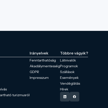
Irányelvek
Többre vágyik?
Fenntarthatóság
Látnivalók
Akadálymentesség
Programok
GDPR
Szállások
Impresszum
Események
Vendéglátás
hívás
Hírek
tartható turizmusról