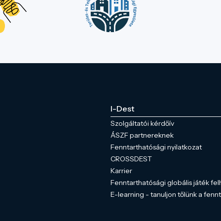
I-Dest
Szolgáltatói kérdőív
ÁSZF partnereknek
Fenntarthatósági nyilatkozat
CROSSDEST
Karrier
Fenntarthatósági globális játék fel
E-learning - tanuljon tőlünk a fenn