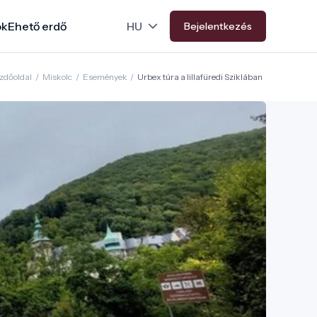
ok
Ehető erdő
Bejelentkezés
zdőoldal
/
Miskolc
/
Események
/
Urbex túra a lillafüredi Sziklában