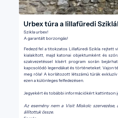
Urbex túra a lillafüredi Szikl
Szikla urbex!

A garantált borzongás!
Fedezd fel a titokzatos Lillafüredi Szikla rejte
kialakított, majd katonai objektumként és szó
szakvezetéssel kísért program során bejárha
kapcsolódó legendákat és történeteket. Vajon té
meg róla! A korlátozott létszámú túrák exkluzív
ezen a különleges felfedezésen.
Jegyekért és tobábbi információkért kattintson
Az esemény nem a Visit Miskolc szervezése, 
állítottuk össze.