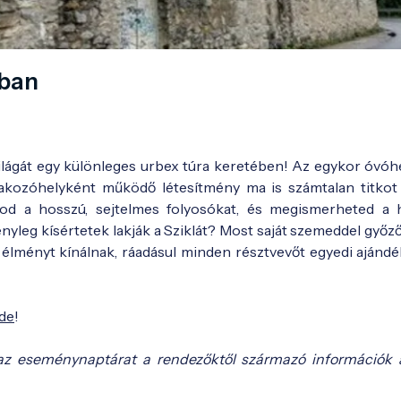
ában
tt világát egy különleges urbex túra keretében! Az egykor óvó
rakozóhelyként működő létesítmény ma is számtalan titkot 
tod a hosszú, sejtelmes folyosókat, és megismerheted a 
nyleg kísértetek lakják a Sziklát? Most saját szemeddel győz
 élményt kínálnak, ráadásul minden résztvevőt egyedi ajándék
ide
!
az eseménynaptárat a rendezőktől származó információk 