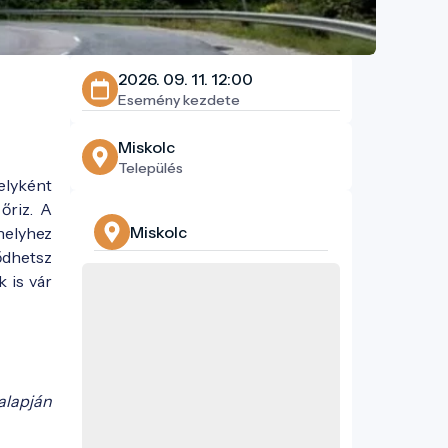
2026. 09. 11. 12:00
Esemény kezdete
Miskolc
Település
helyként
őriz. A
Miskolc
helyhez
ődhetsz
 is vár
alapján