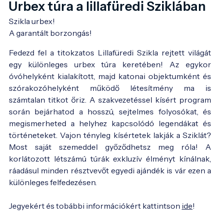
Urbex túra a lillafüredi Sziklában
Szikla urbex!

A garantált borzongás!
Fedezd fel a titokzatos Lillafüredi Szikla rejtett világát
egy különleges urbex túra keretében! Az egykor
óvóhelyként kialakított, majd katonai objektumként és
szórakozóhelyként működő létesítmény ma is
számtalan titkot őriz. A szakvezetéssel kísért program
során bejárhatod a hosszú, sejtelmes folyosókat, és
megismerheted a helyhez kapcsolódó legendákat és
történeteket. Vajon tényleg kísértetek lakják a Sziklát?
Most saját szemeddel győződhetsz meg róla! A
korlátozott létszámú túrák exkluzív élményt kínálnak,
ráadásul minden résztvevőt egyedi ajándék is vár ezen a
különleges felfedezésen.
Jegyekért és tobábbi információkért kattintson
ide
!