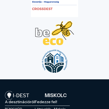
MISKOLC
A desztinációról
Fedezze fel!