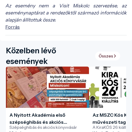
Az esemény nem a Visit Miskolc szervezése, az
eseménynaptárat a rendezőktől származó információk
alapján állítottuk össze.
Forrás
Közelben lévő
Összes
események
A Nyitott Akadémia első
Az MSZC Kós Kár
szépséghibás és akciós
művészeti tagoz
Szépséghibás és akciós könyvvásár
A KiraKÓS 26 kiállít
pszichológiai könyvvására
„KiraKÓS” vizsgak