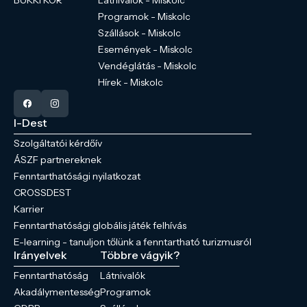
BÜKKI KÖR
Látnivalók - Miskolc
Programok - Miskolc
Szállások - Miskolc
Események - Miskolc
Vendéglátás - Miskolc
Hírek - Miskolc
I-Dest
Szolgáltatói kérdőív
ÁSZF partnereknek
Fenntarthatósági nyilatkozat
CROSSDEST
Karrier
Fenntarthatósági globális játék felhívás
E-learning - tanuljon tőlünk a fenntartható turizmusról
Irányelvek
Többre vágyik?
Fenntarthatóság
Látnivalók
Akadálymentesség
Programok