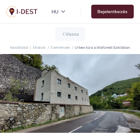
Ugrás
Bejelentkezés
a
tartalomra
Vissza
Kezdőoldal
/
Miskolc
/
Események
/
Urbex túra a lillafüredi Sziklában