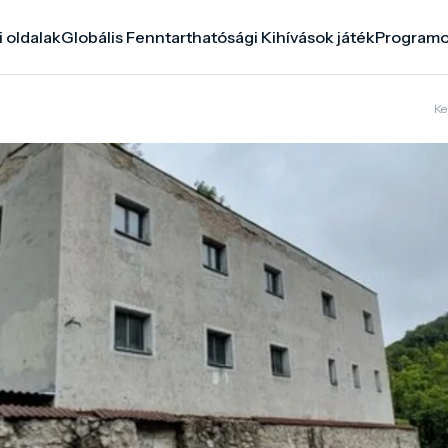
i oldalak
Globális Fenntarthatósági Kihívások játék
Program
Ke