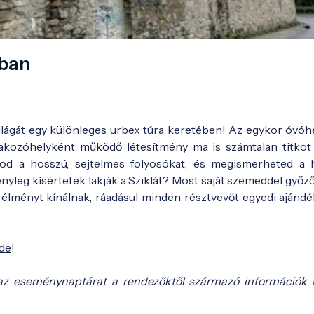
ában
tt világát egy különleges urbex túra keretében! Az egykor óvó
rakozóhelyként működő létesítmény ma is számtalan titkot 
tod a hosszú, sejtelmes folyosókat, és megismerheted a 
nyleg kísértetek lakják a Sziklát? Most saját szemeddel győz
 élményt kínálnak, ráadásul minden résztvevőt egyedi ajándék
ide
!
az eseménynaptárat a rendezőktől származó információk 