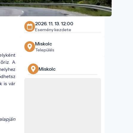
2026. 11. 13. 12:00
Esemény kezdete
Miskolc
Település
helyként
őriz. A
Miskolc
helyhez
ődhetsz
 is vár
alapján