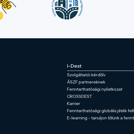
I-Dest
Szolgáltatói kérdőív
ÁSZF partnereknek
Fenntarthatósági nyilatkozat
CROSSDEST
Karrier
Fenntarthatósági globális játék fel
E-learning - tanuljon tőlünk a fenn