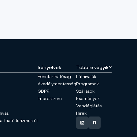
Irányelvek
Többre vágyik?
Fenntarthatóság
Látnivalók
Akadálymentesség
Programok
GDPR
Szállások
Impresszum
Események
Vendéglátás
hívás
Hírek
tartható turizmusról