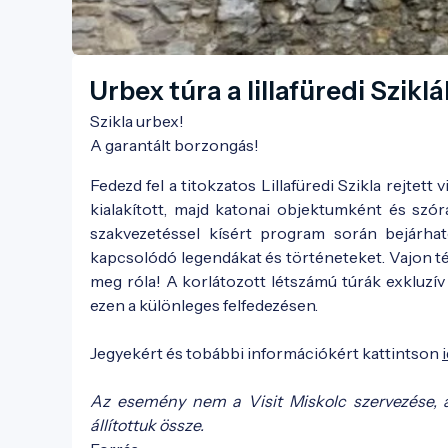
Urbex túra a lillafüredi Szikl
Szikla urbex!

A garantált borzongás!
Fedezd fel a titokzatos Lillafüredi Szikla rejte
kialakított, majd katonai objektumként és szó
szakvezetéssel kísért program során bejárha
kapcsolódó legendákat és történeteket. Vajon té
meg róla! A korlátozott létszámú túrák exkluzív
ezen a különleges felfedezésen.
Jegyekért és tobábbi információkért kattintson
Az esemény nem a Visit Miskolc szervezése, 
állítottuk össze.