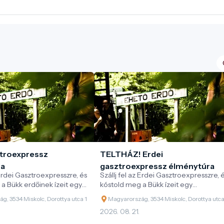
ztroexpressz
TELTHÁZ! Erdei
ra
gasztroexpressz élménytúra
 Erdei Gasztroexpresszre, és
Szállj fel az Erdei Gasztroexpresszre, 
a Bükk erdőinek ízeit egy
kóstold meg a Bükk ízeit egy
onatos kaland során!
különleges vonatos kaland során!
g, 3534 Miskolc, Dorottya utca 1
Magyarország, 3534 Miskolc, Dorottya utca
2026. 08. 21.