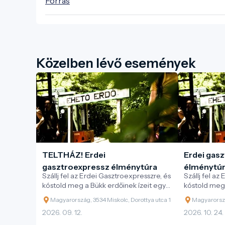
Forrás
Közelben lévő események
TELTHÁZ! Erdei
Erdei gas
gasztroexpressz élménytúra
élménytú
Szállj fel az Erdei Gasztroexpresszre, és
Szállj fel az
kóstold meg a Bükk erdőinek ízeit egy
kóstold meg 
különleges vonatos kaland során!
különleges v
Magyarország, 3534 Miskolc, Dorottya utca 1
Magyarorszá
2026. 09. 12.
2026. 10. 24.