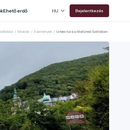
ok
Ehető erdő
Bejelentkezés
zdőoldal
/
Miskolc
/
Események
/
Urbex túra a lillafüredi Sziklában