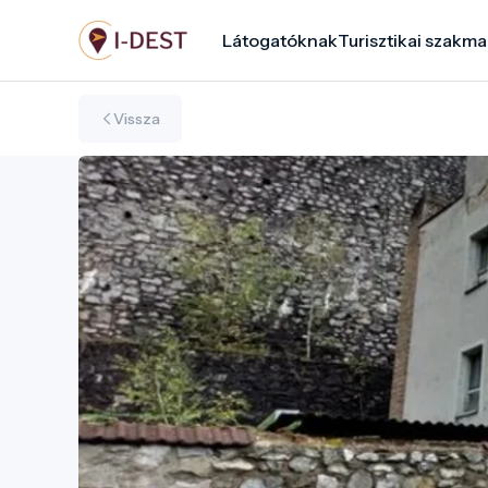
Ugrás
Látogatóknak
Turisztikai szakma
a
tartalomra
Vissza