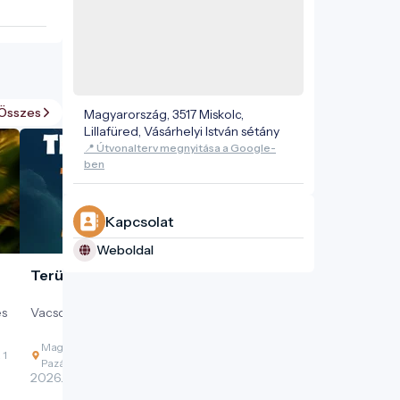
Összes
Magyarország, 3517 Miskolc,
Lillafüred, Vásárhelyi István sétány
📍 Útvonalterv megnyitása a Google-
ben
Kapcsolat
Weboldal
Terülj, terülj...
és
Vacsora a fogyó nap árnyékában.
Magyarország, 3519 Miskolc, Tapolcafürdő,
 1
Pazár István sétány
2026. 08. 12. - 2026. 08. 12.