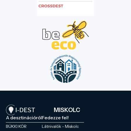
MISKOLC
A desztinációról
Fedezze fel!
BÜKKI KÖR
Látnivalók - Miskolc