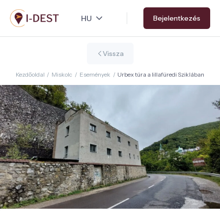
Ugrás
Bejelentkezés
a
tartalomra
Vissza
Kezdőoldal
/
Miskolc
/
Események
/
Urbex túra a lillafüredi Sziklában