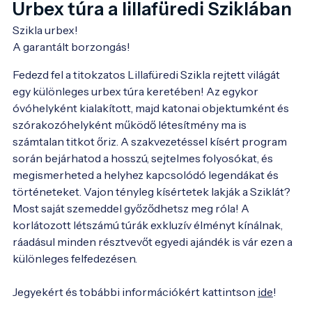
Urbex túra a lillafüredi Sziklában
Szikla urbex!

A garantált borzongás!
Fedezd fel a titokzatos Lillafüredi Szikla rejtett világát
egy különleges urbex túra keretében! Az egykor
óvóhelyként kialakított, majd katonai objektumként és
szórakozóhelyként működő létesítmény ma is
számtalan titkot őriz. A szakvezetéssel kísért program
során bejárhatod a hosszú, sejtelmes folyosókat, és
megismerheted a helyhez kapcsolódó legendákat és
történeteket. Vajon tényleg kísértetek lakják a Sziklát?
Most saját szemeddel győződhetsz meg róla! A
korlátozott létszámú túrák exkluzív élményt kínálnak,
ráadásul minden résztvevőt egyedi ajándék is vár ezen a
különleges felfedezésen.
Jegyekért és tobábbi információkért kattintson
ide
!