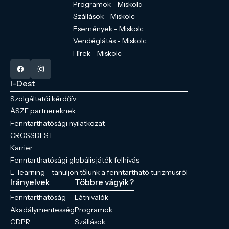
Programok - Miskolc
Szállások - Miskolc
Események - Miskolc
Vendéglátás - Miskolc
Hírek - Miskolc
I-Dest
Szolgáltatói kérdőív
ÁSZF partnereknek
Fenntarthatósági nyilatkozat
CROSSDEST
Karrier
Fenntarthatósági globális játék felhívás
E-learning - tanuljon tőlünk a fenntartható turizmusról
Irányelvek
Többre vágyik?
Fenntarthatóság
Látnivalók
Akadálymentesség
Programok
GDPR
Szállások