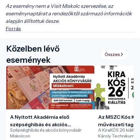
Az esemény nem a Visit Miskolc szervezése, az
eseménynaptárat a rendezőktől származó információk
alapján állítottuk össze.
Forrás
Közelben lévő
Összes
események
A Nyitott Akadémia első
Az MSZC Kós Kár
szépséghibás és akciós
művészeti tagoz
Szépséghibás és akciós könyvvásár
A KiraKÓS 26 kiállít
pszichológiai könyvvására
„KiraKÓS” vizsgak
Miskolcon
Károly Technikum v
Miskolcon!