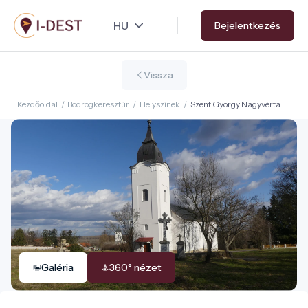
Ugrás
Bejelentkezés
a
tartalomra
Vissza
Kezdőoldal
/
Bodrogkeresztúr
/
Helyszínek
/
Szent György Nagyvértanú
görögkatolikus templom
Galéria
360° nézet