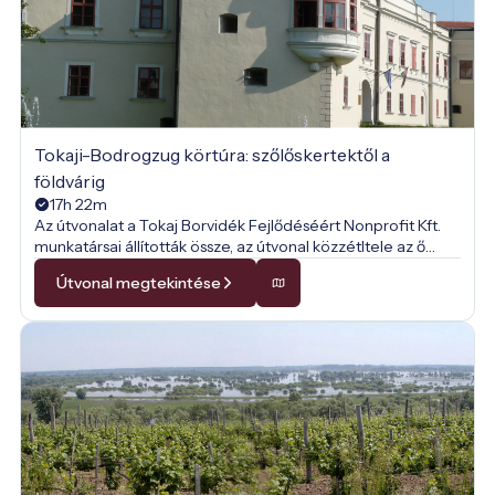
Tokaji-Bodrogzug körtúra: szőlőskertektől a
földvárig
17h 22m
Az útvonalat a Tokaj Borvidék Fejlődéséért Nonprofit Kft.
munkatársai állították össze, az útvonal közzétltele az ő
engedélyükkel történt.
Útvonal megtekintése