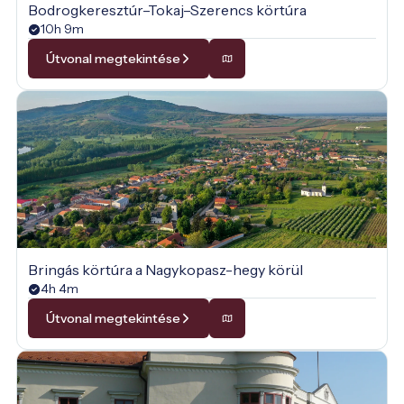
Bodrogkeresztúr–Tokaj–Szerencs körtúra
10h 9m
Útvonal megtekintése
Bringás körtúra a Nagykopasz-hegy körül
4h 4m
Útvonal megtekintése