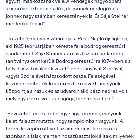
együtt imádkozzanak vele. A vendégek nagyobbára 
szigorúan ortodox zsidók, de jönnek neologók és 
jönnek nagy számban keresztények is. És Sáje Steiner 
mindenkit fogad.”

- kezdte élménybeszámolóját a Pesti Napló újságírója, 
aki 1925 februárjában kereste fel a bodrogkeresztúri 
csodarabbit. Sáje Steiner az olaszliszkai csodarabbi 
tanítványaként került Bodrogkeresztúrra 1874-ben, s a 
helyi haszid családok vezetőjének lányával, Szárával, 
vagyis Szórelével házasodott össze. Feleségével 
közösen építették ki a keresztúri udvart, amelynek 
központja a házuk és az udvaron álló bészmedres volt, 
mely egyszerre volt zsinagóga, tanház és ebédlő.

“Bevezetett erre a rebe egy nagy terembe, melynek 
keleti fala azt mutatta, hogy templomban vagyunk. A 
terem közepén ott volt az aimemor is, köröskörül 
azonban, a falak mentén hosszú asztalok álltak, milyenek 