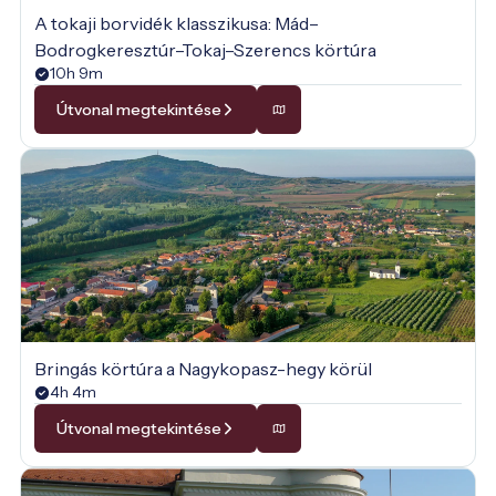
A tokaji borvidék klasszikusa: Mád–
Bodrogkeresztúr–Tokaj–Szerencs körtúra
10h 9m
Útvonal megtekintése
Bringás körtúra a Nagykopasz-hegy körül
4h 4m
Útvonal megtekintése