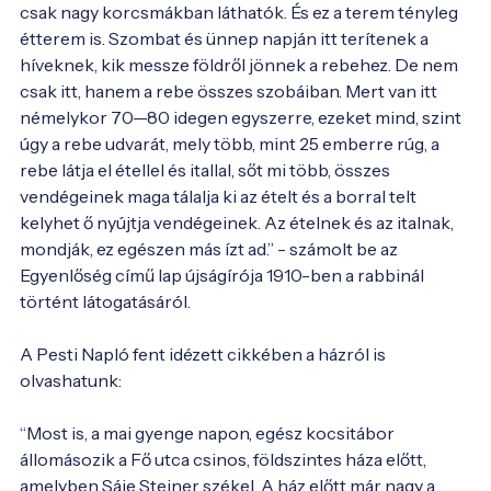
csak nagy korcsmákban láthatók. És ez a terem tényleg 
étterem is. Szombat és ünnep napján itt terítenek a 
híveknek, kik messze földről jönnek a rebehez. De nem 
csak itt, hanem a rebe összes szobáiban. Mert van itt 
némelykor 70—80 idegen egyszerre, ezeket mind, szint 
úgy a rebe udvarát, mely több, mint 25 emberre rúg, a 
rebe látja el étellel és itallal, sőt mi több, összes 
vendégeinek maga tálalja ki az ételt és a borral telt 
kelyhet ő nyújtja vendégeinek. Az ételnek és az italnak, 
mondják, ez egészen más ízt ad.” - számolt be az 
Egyenlőség című lap újságírója 1910-ben a rabbinál 
történt látogatásáról.

A Pesti Napló fent idézett cikkében a házról is 
olvashatunk:

“Most is, a mai gyenge napon, egész kocsitábor 
állomásozik a Fő utca csinos, földszintes háza előtt, 
amelyben Sáje Steiner székel. A ház előtt már nagy a 