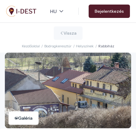
Ugrás
Bejelentkezés
a
tartalomra
Vissza
Kezdőoldal
/
Bodrogkeresztúr
/
Helyszínek
/
Rabbiház
Galéria