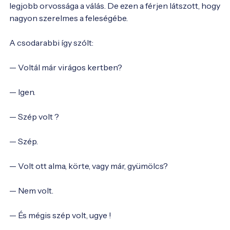
legjobb orvossága a válás. De ezen a férjen látszott, hogy 
nagyon szerelmes a feleségébe.

A csodarabbi így szólt:

— Voltál már virágos kertben?

— Igen.

— Szép volt ?

— Szép.

— Volt ott alma, körte, vagy már, gyümölcs?

— Nem volt.

— És mégis szép volt, ugye !
