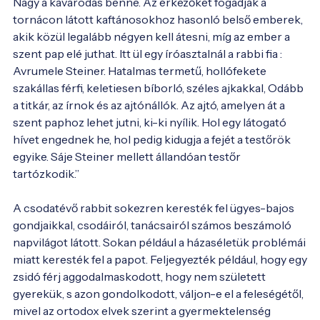
Nagy a kavarodás benne. Az érkezőket fogadják a 
tornácon látott kaftánosokhoz hasonló belső emberek, 
akik közül legalább négyen kell átesni, míg az ember a 
szent pap elé juthat. Itt ül egy íróasztalnál a rabbi fia : 
Avrumele Steiner. Hatalmas termetű, hollófekete 
szakállas férfi, keletiesen bíborló, széles ajkakkal, Odább 
a titkár, az írnok és az ajtónállók. Az ajtó, amelyen át a 
szent paphoz lehet jutni, ki-ki nyílik. Hol egy látogató 
hívet engednek he, hol pedig kidugja a fejét a testőrök 
egyike. Sáje Steiner mellett állandóan testőr 
tartózkodik.”

A csodatévő rabbit sokezren keresték fel ügyes-bajos 
gondjaikkal, csodáiról, tanácsairól számos beszámoló 
napvilágot látott. Sokan például a házaséletük problémái 
miatt keresték fel a papot. Feljegyezték például, hogy egy 
zsidó férj aggodalmaskodott, hogy nem született 
gyerekük, s azon gondolkodott, váljon-e el a feleségétől, 
mivel az ortodox elvek szerint a gyermektelenség 