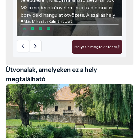
M3 a modern kényelem és a tradicionális
borvidéki hangulat ötvözete. A szálláshely
Mád Mikszáth Kálmán utca 3
kialakításakor elsődleges szempont volt a
családok és baráti társaságok igényeinek
kiszolgálása, így az ingatlan tágas tereket és
magas minőségű szolgáltatásokat kínál a
Helyszín megtekintése
pihenni vágyók számára.
Útvonalak, amelyeken ez a hely
megtalálható