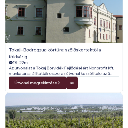
Tokaji-Bodrogzug körtúra: szőlőskertektől a
földvárig
17h 22m
Az útvonalat a Tokaj Borvidék Fejlődéséért Nonprofit Kft.
munkatársai állították össze, az útvonal közzétltele az ő
engedélyükkel történt.
Útvonal megtekintése