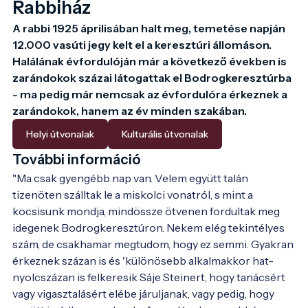
Rabbiház
A rabbi 1925 áprilisában halt meg, temetése napján 
12.000 vasúti jegy kelt el a keresztúri állomáson. 
Halálának évfordulóján már a következő években is 
zarándokok százai látogattak el Bodrogkeresztúrba 
- ma pedig már nemcsak az évfordulóra érkeznek a 
zarándokok, hanem az év minden szakában. 
Helyi útvonalak
Kulturális útvonalak
További információ
"Ma csak gyengébb nap van. Velem együtt talán 
tizenöten szálltak le a miskolci vonatról, s mint a 
kocsisunk mondja, mindössze ötvenen fordultak meg 
idegenek Bodrogkeresztúron. Nekem elég tekintélyes 
szám, de csakhamar megtudom, hogy ez semmi. Gyakran 
érkeznek százan is és 'különösebb alkalmakkor hat-
nyolcszázan is felkeresik Sáje Steinert, hogy tanácsért 
vagy vigasztalásért elébe járuljanak, vagy pedig, hogy 