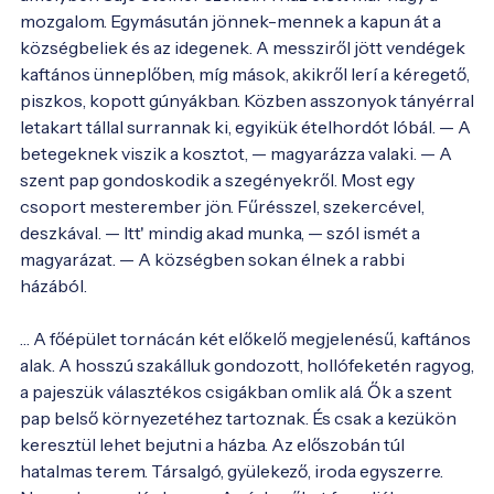
mozgalom. Egymásután jönnek-mennek a kapun át a 
községbeliek és az idegenek. A messziről jött vendégek 
kaftános ünneplőben, míg mások, akikről lerí a kéregető, 
piszkos, kopott gúnyákban. Közben asszonyok tányérral 
letakart tállal surrannak ki, egyikük ételhordót lóbál. — A 
betegeknek viszik a kosztot, — magyarázza valaki. — A 
szent pap gondoskodik a szegényekről. Most egy 
csoport mesterember jön. Fűrésszel, szekercével, 
deszkával. — Itt' mindig akad munka, — szól ismét a 
magyarázat. — A községben sokan élnek a rabbi 
házából.

… A főépület tornácán két előkelő megjelenésű, kaftános 
alak. A hosszú szakálluk gondozott, hollófeketén ragyog, 
a pajeszük választékos csigákban omlik alá. Ők a szent 
pap belső környezetéhez tartoznak. És csak a kezükön 
keresztül lehet bejutni a házba. Az előszobán túl 
hatalmas terem. Társalgó, gyülekező, iroda egyszerre. 