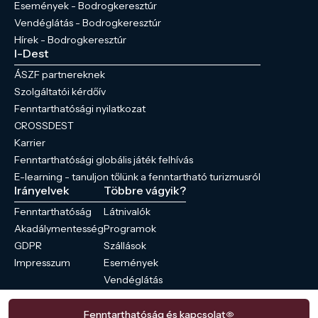
Események - Bodrogkeresztúr
Vendéglátás - Bodrogkeresztúr
Hírek - Bodrogkeresztúr
I-Dest
ÁSZF partnereknek
Szolgáltatói kérdőív
Fenntarthatósági nyilatkozat
CROSSDEST
Karrier
Fenntarthatósági globális játék felhívás
E-learning - tanuljon tőlünk a fenntartható turizmusról
Irányelvek
Többre vágyik?
Fenntarthatóság
Látnivalók
Akadálymentesség
Programok
GDPR
Szállások
Impresszum
Események
Vendéglátás
Hírek
Fenntarthatóság és kapcsolat