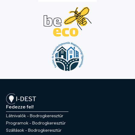
Fedezze fel!
Látnivalók - Bodrogkeresztúr
Programok - Bodrogkeresztúr
Szállások - Bodrogkeresztúr