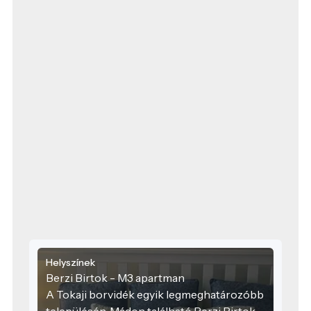
Helyszínek
Berzi Birtok - M3 apartman
A Tokaji borvidék egyik legmeghatározóbb
településén, Mádon található Berzi Birtok