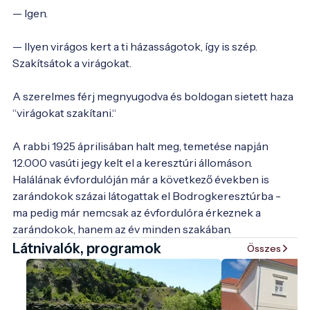
— Igen.

— Ilyen virágos kert a ti házasságotok, így is szép. 
Szakítsátok a virágokat.

A szerelmes férj megnyugodva és boldogan sietett haza 
“virágokat szakítani.“

A rabbi 1925 áprilisában halt meg, temetése napján 
12.000 vasúti jegy kelt el a keresztúri állomáson. 
Halálának évfordulóján már a következő években is 
zarándokok százai látogattak el Bodrogkeresztúrba - 
ma pedig már nemcsak az évfordulóra érkeznek a 
zarándokok, hanem az év minden szakában. 
Látnivalók, programok
Összes