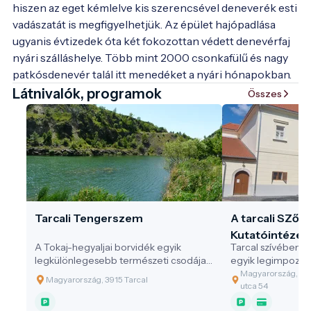
hiszen az eget kémlelve kis szerencsével deneverék esti 
vadászatát is megfigyelhetjük. Az épület hajópadlása 
ugyanis évtizedek óta két fokozottan védett denevérfaj 
nyári szálláshelye. Több mint 2000 csonkafülű és nagy 
patkósdenevér talál itt menedéket a nyári hónapokban.
Látnivalók, programok
Összes
Tarcali Tengerszem
A tarcali SZől
Kutatóintézet 
A Tokaj-hegyaljai borvidék egyik
Tarcal szívében, 
történeti kiállí
legkülönlegesebb természeti csodája a
egyik legimpozá
Tarcal szélén található, bányatóból
épületében működ
Magyarország, 391
Magyarország, 3915 Tarcal
született tengerszem. A meredek
Szőlészeti és Bor
utca 54
sziklafalak ölelésében rejtőző, türkizkék
bemutatóhelye, a