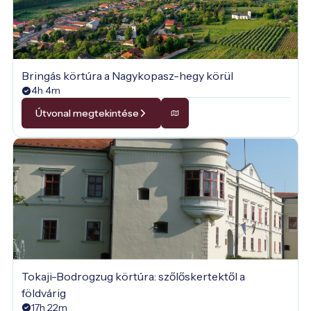
Bringás körtúra a Nagykopasz-hegy körül
4h 4m
Útvonal megtekintése
Tokaji-Bodrogzug körtúra: szőlőskertektől a
földvárig
17h 22m