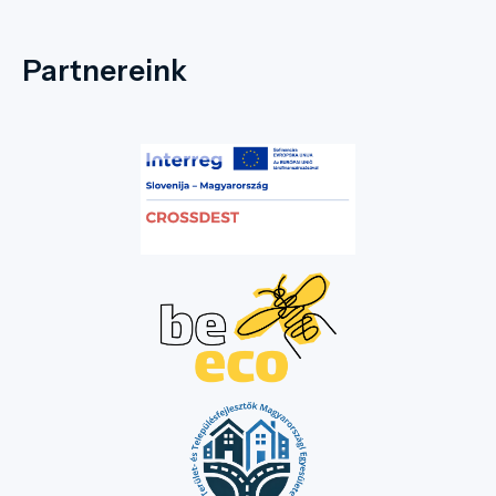
valamint a település nemzetközi hírű csodarabbi-
hagyományát. Engedje, hogy a patinás épületek és a
csendes utcák meséljenek Önnek vendégszeretetről, hitről
Partnereink
és a Tokaj-hegyaljai ember évszázados kultúrájáról!