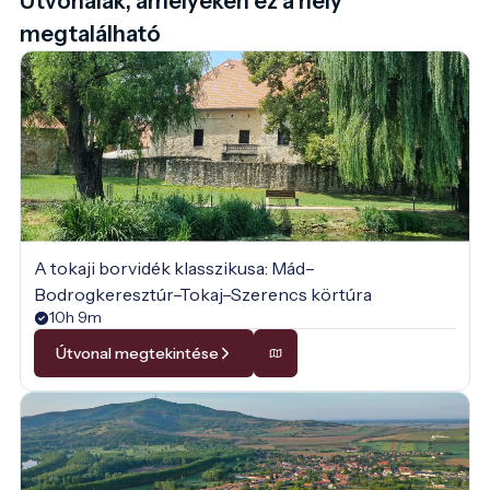
Útvonalak, amelyeken ez a hely
megtalálható
A tokaji borvidék klasszikusa: Mád–
Bodrogkeresztúr–Tokaj–Szerencs körtúra
10h 9m
Útvonal megtekintése