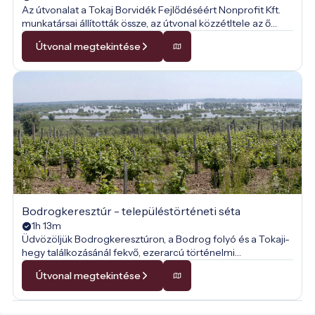
Az útvonalat a Tokaj Borvidék Fejlődéséért Nonprofit Kft.
munkatársai állították össze, az útvonal közzétltele az ő
engedélyükkel történt.
Útvonal megtekintése
Bodrogkeresztúr - településtörténeti séta
1h 13m
Üdvözöljük Bodrogkeresztúron, a Bodrog folyó és a Tokaji-
hegy találkozásánál fekvő, ezerarcú történelmi
településen! Ez a séta nem csupán egy utazás a festői
Útvonal megtekintése
zempléni tájban, hanem időutazás is, ahol lépten-nyomon
megelevenedik a múlt. Utunk során felfedezzük a
középkori kőfalak titkait, a híres tokaji borkultúra örökségét,