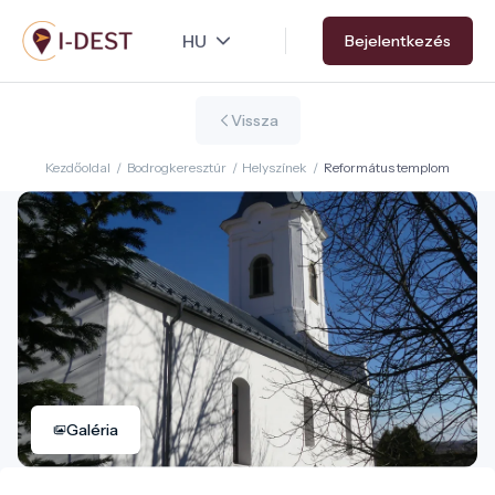
Ugrás
Bejelentkezés
a
tartalomra
Vissza
Kezdőoldal
/
Bodrogkeresztúr
/
Helyszínek
/
Református templom
Galéria