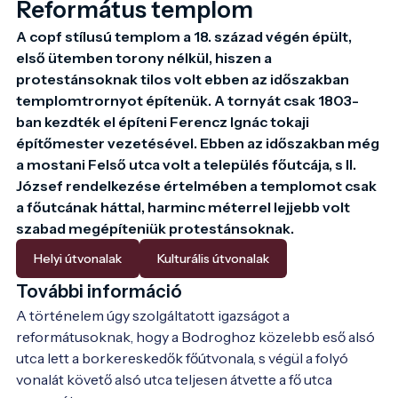
Református templom
A copf stílusú templom a 18. század végén épült, 
első ütemben torony nélkül, hiszen a 
protestánsoknak tilos volt ebben az időszakban 
templomtrornyot építenük. A tornyát csak 1803-
ban kezdték el építeni Ferencz Ignác tokaji 
építőmester vezetésével. Ebben az időszakban még 
a mostani Felső utca volt a település főutcája, s II. 
József rendelkezése értelmében a templomot csak 
a főutcának háttal, harminc méterrel lejjebb volt 
szabad megépíteniük protestánsoknak.
Helyi útvonalak
Kulturális útvonalak
További információ
A történelem úgy szolgáltatott igazságot a 
reformátusoknak, hogy a Bodroghoz közelebb eső alsó 
utca lett a borkereskedők főútvonala, s végül a folyó 
vonalát követő alsó utca teljesen átvette a fő utca 