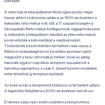
szerepét.

A reformáció elterjedésével Bodrogkeresztúr népe 
hamar áttért a kálvinista vallásra, az 1600-as években a 
település református volt, sőt, a 17. század közepén a 
Sárospataki Református Kollégiumnak nagygimnáziuma 
is működött a településen. Később az ellenreformáció 
során elűzték a kálvinistákat a mezővárosból, 
Thökölynek köszönhetően térhettek csak vissza, a 
Rákóczi-szabadságharcot követően azonban újból 
megszűnt a helyi református hitélet, mivel az addig 
használt egykori katolikus templom visszakerült a 
katolikus egyházhoz, s csak II. József türelmi rendelete 
tette lehetővé új templom építését.

Az évek során a templomot többször is fel kellett újítani. 
A legutóbbi felújításra a 2000-es években került sor.

Érdemes szép nyári estén kisétálni a templomhoz, 