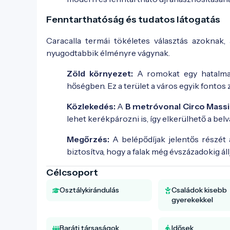
Fenntarthatóság és tudatos látogatás
Caracalla termái tökéletes választás azoknak
nyugodtabbik élményre vágynak.
Zöld környezet:
A romokat egy hatalmas 
hőségben. Ez a terület a város egyik fontos z
Közlekedés:
A
B metróvonal Circo Mass
lehet kerékpározni is, így elkerülhető a bel
Megőrzés:
A belépődíjak jelentős részét a
biztosítva, hogy a falak még évszázadokig áll
Célcsoport
Osztálykirándulás
Családok kisebb
gyerekekkel
Baráti társaságok
Idősek