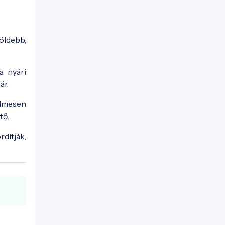
öldebb,
a nyári
ár.
elmesen
tő.
dítják,