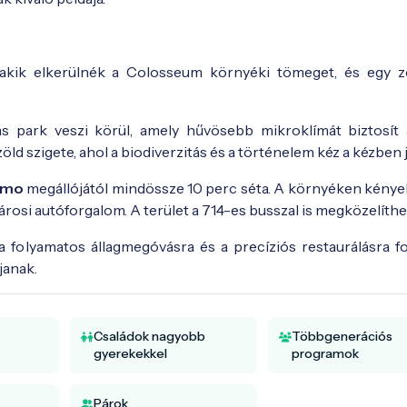
, akik elkerülnék a Colosseum környéki tömeget, és egy z
park veszi körül, amely hűvösebb mikroklímát biztosít 
öld szigete, ahol a biodiverzitás és a történelem kéz a kézben j
imo
megállójától mindössze 10 perc séta. A környéken kény
városi autóforgalom. A terület a 714-es busszal is megközelíthe
 folyamatos állagmegóvásra és a precíziós restaurálásra for
janak.
Családok nagyobb
Többgenerációs
gyerekekkel
programok
Párok