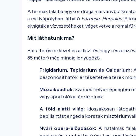
A termák falaiba egykor drága márványburkolatok
a ma Nápolyban látható
Farnese-Hercules
. A ko
elvágták a vízvezetékeket, véget vetve a római f
Mit láthatunk ma?
Bár a tetőszerkezet és a díszítés nagy része az
35 méter) még mindig lenyűgöző.
Frigidarium, Tepidarium és Caldarium:
A
beazonosíthatók, érzékeltetve a terek mon
Mozaikpadlók:
Számos helyen épségben mara
vagy sportolókat ábrázolnak.
A föld alatti világ:
Időszakosan látogatha
bepillantást enged a korszak misztériumvall
Nyári opera-előadások:
A hatalmas falak
modern és fenntartható újrahasznosításának