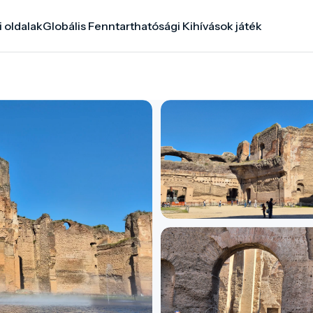
i oldalak
Globális Fenntarthatósági Kihívások játék