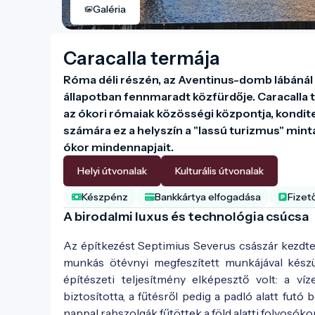
Galéria
Caracalla termája
Róma déli részén, az Aventinus-domb lábánál f
állapotban fennmaradt közfürdője. Caracalla t
az ókori rómaiak közösségi központja, kondite
számára ez a helyszín a "lassú turizmus" minta
ókor mindennapjait.
Helyi útvonalak
Kulturális útvonalak
Készpénz
Bankkártya elfogadása
Fizet
A birodalmi luxus és technológia csúcsa
Az építkezést Septimius Severus császár kezdte
munkás ötévnyi megfeszített munkájával készül
építészeti teljesítmény elképesztő volt: a ví
biztosította, a fűtésről pedig a padló alatt futó
nappal rabszolgák fűtöttek a föld alatti folyosóko