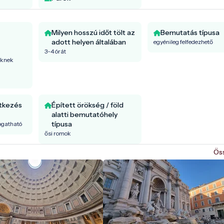
Milyen hosszú időt tölt az
Bemutatás típusa
adott helyen általában
egyénileg felfedezhető
3-4 órát
őknek
ntkezés
Épített örökség / föld
alatti bemutatóhely
típusa
togatható
ősi romok
Ös