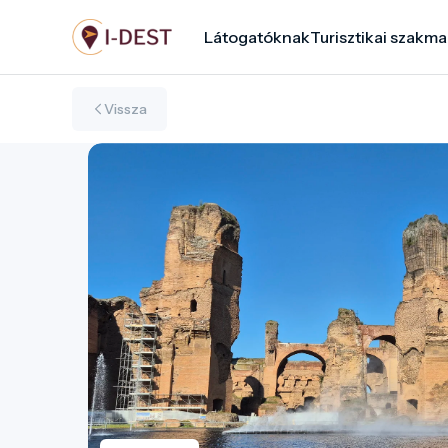
Ugrás
Látogatóknak
Turisztikai szakma
a
tartalomra
Vissza