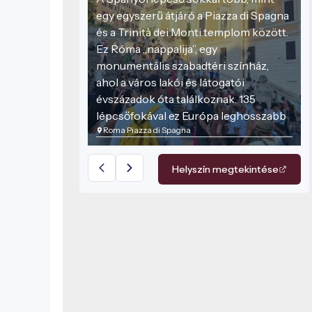
egy egyszerű átjáró a Piazza di Spagna
és a Trinità dei Monti templom között.
Ez Róma „nappalija”, egy
monumentális szabadtéri színház,
ahol a város lakói és látogatói
évszázadok óta találkoznak. 135
lépcsőfokával ez Európa leghosszabb
Roma Piazza di Spagna
és legszélesebb kültéri lépcsősora,
amelynek minden kanyarulata a
barokk dinamizmust hirdeti.
Helyszín megtekintése