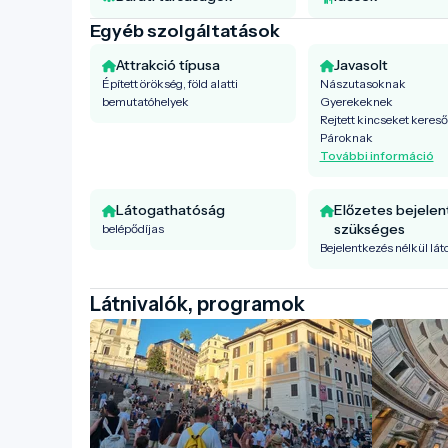
Egyéb szolgáltatások
Attrakció típusa
Javasolt
Épített örökség, föld alatti
Nászutasoknak
bemutatóhelyek
Gyerekeknek
Rejtett kincseket keres
Pároknak
További információ
Látogathatóság
Előzetes bejele
szükséges
belépődíjas
Bejelentkezés nélkül lá
Látnivalók, programok