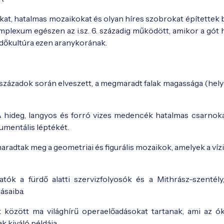
at, hatalmas mozaikokat és olyan híres szobrokat építettek b
mplexum egészen az i.sz. 6. századig működött, amikor a gót 
ürdőkultúra ezen aranykorának.
 évszázadok során elveszett, a megmaradt falak magassága (hel
 hideg, langyos és forró vizes medencék hatalmas csarnoka
umentális léptékét.
dtak meg a geometriai és figurális mozaikok, amelyek a vízi 
tók a fürdő alatti szervizfolyosók és a Mithrász-szentély
ásaiba.
 között ma világhírű operaelőadásokat tartanak, ami az ók
 kiváló példája.