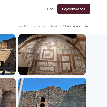
Bejelentkezés
Kezdőoldal
/
Róma
/
Helyszínek
/
Caracalla termája