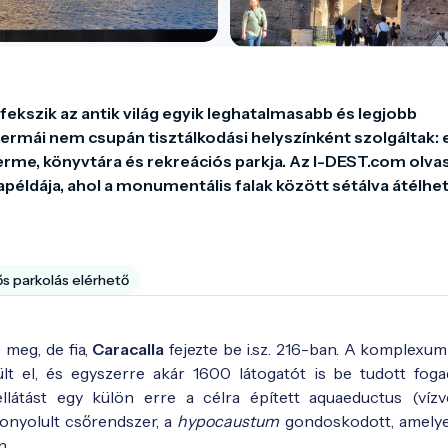
ekszik az antik világ egyik leghatalmasabb és legjobb 
ermái nem csupán tisztálkodási helyszínként szolgáltak: e
rme, könyvtára és rekreációs parkja. Az I-DEST.com olvas
példája, ahol a monumentális falak között sétálva átélhetj
ős parkolás elérhető
 meg, de fia,
Caracalla
fejezte be i.sz. 216-ban. A komplexum
t el, és egyszerre akár 1600 látogatót is be tudott foga
zellátást egy külön erre a célra épített aquaeductus (vízv
 bonyolult csőrendszer, a
hypocaustum
gondoskodott, amelyet
n.