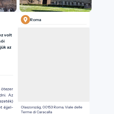
Roma
z volt 
ói 
ük az 
 ötezer
dni. Az
ezeték)
 éjjel-
Olaszország, 00153 Roma, Viale delle
Terme di Caracalla