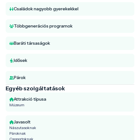
Családok nagyobb gyerekekkel
Többgenerációs programok
Baráti társaságok
Idősek
Párok
Egyéb szolgáltatások
Attrakció típusa
Múzeum
Javasolt
Nászutasoknak
Pároknak
Csoportoknak