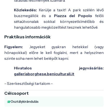
fatáblás festmények számára.
Közlekedés:
Kerülje a taxit! A park szélén lévő
buszmegállók és a
Piazza del Popolo
felőli
sétaútvonalak sokkal környezetkímélőbb és
hangulatosabb megközelítést tesznek lehetővé.
Praktikus információk
Figyelem:
Jegyeket gyakran hetekkel (vagy
hónapokkal) előre le kell foglalni, mert a helyszínen
szinte soha nem lehet belépőt kapni.
Hivatalos jegyvásárlás:
galleriaborghese.beniculturali.it
- Szerkesztőségi tartalom -
Célcsoport
Osztálykirándulás