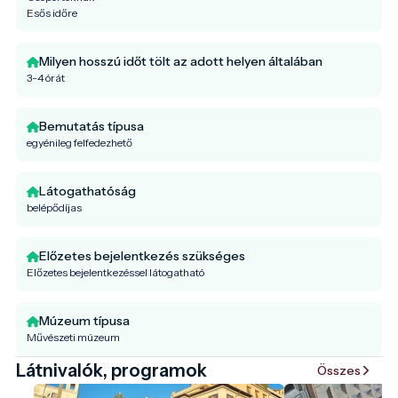
Esős időre
Milyen hosszú időt tölt az adott helyen általában
3-4 órát
Bemutatás típusa
egyénileg felfedezhető
Látogathatóság
belépődíjas
Előzetes bejelentkezés szükséges
Előzetes bejelentkezéssel látogatható
Múzeum típusa
Művészeti múzeum
Látnivalók, programok
Összes