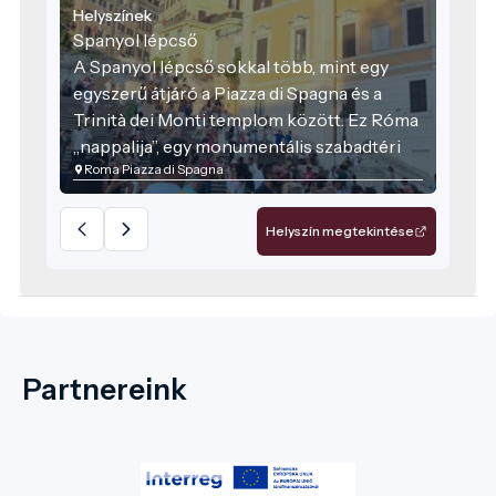
Helyszínek
Spanyol lépcső
A Spanyol lépcső sokkal több, mint egy
egyszerű átjáró a Piazza di Spagna és a
Trinità dei Monti templom között. Ez Róma
„nappalija”, egy monumentális szabadtéri
Roma Piazza di Spagna
színház, ahol a város lakói és látogatói
évszázadok óta találkoznak. 135
lépcsőfokával ez Európa leghosszabb és
Helyszín megtekintése
legszélesebb kültéri lépcsősora, amelynek
minden kanyarulata a barokk dinamizmust
hirdeti.
Partnereink