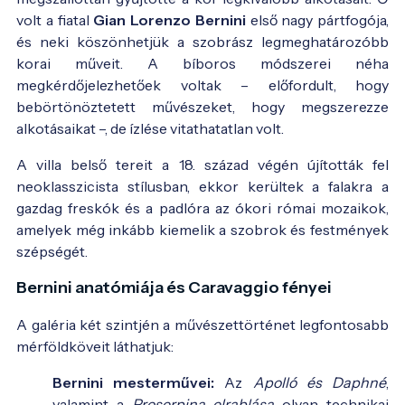
volt a fiatal
Gian Lorenzo Bernini
első nagy pártfogója,
és neki köszönhetjük a szobrász legmeghatározóbb
korai műveit. A bíboros módszerei néha
megkérdőjelezhetőek voltak – előfordult, hogy
bebörtönöztetett művészeket, hogy megszerezze
alkotásaikat –, de ízlése vitathatatlan volt.
A villa belső tereit a 18. század végén újították fel
neoklasszicista stílusban, ekkor kerültek a falakra a
gazdag freskók és a padlóra az ókori római mozaikok,
amelyek még inkább kiemelik a szobrok és festmények
szépségét.
Bernini anatómiája és Caravaggio fényei
A galéria két szintjén a művészettörténet legfontosabb
mérföldköveit láthatjuk:
Bernini mesterművei:
Az
Apolló és Daphné
,
valamint a
Proserpina elrablása
olyan technikai