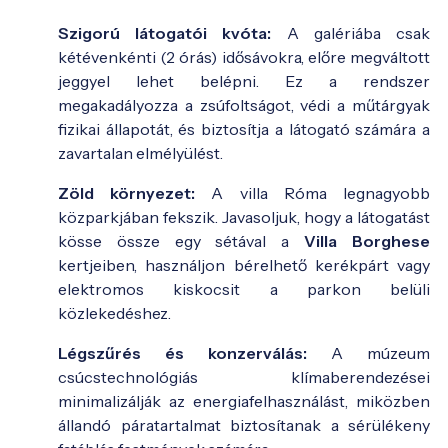
Szigorú látogatói kvóta:
A galériába csak
kétévenkénti (2 órás) idősávokra, előre megváltott
jeggyel lehet belépni. Ez a rendszer
megakadályozza a zsúfoltságot, védi a műtárgyak
fizikai állapotát, és biztosítja a látogató számára a
zavartalan elmélyülést.
Zöld környezet:
A villa Róma legnagyobb
közparkjában fekszik. Javasoljuk, hogy a látogatást
kösse össze egy sétával a
Villa Borghese
kertjeiben, használjon bérelhető kerékpárt vagy
elektromos kiskocsit a parkon belüli
közlekedéshez.
Légszűrés és konzerválás:
A múzeum
csúcstechnológiás klímaberendezései
minimalizálják az energiafelhasználást, miközben
állandó páratartalmat biztosítanak a sérülékeny