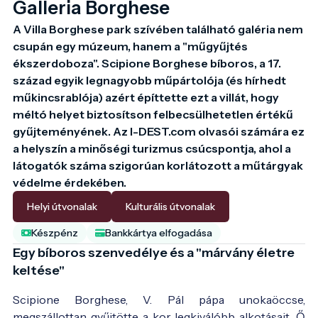
Galleria Borghese
A Villa Borghese park szívében található galéria nem 
csupán egy múzeum, hanem a "műgyűjtés 
ékszerdoboza". Scipione Borghese bíboros, a 17. 
század egyik legnagyobb műpártolója (és hírhedt 
műkincsrablója) azért építtette ezt a villát, hogy 
méltó helyet biztosítson felbecsülhetetlen értékű 
gyűjteményének. Az I-DEST.com olvasói számára ez 
a helyszín a minőségi turizmus csúcspontja, ahol a 
látogatók száma szigorúan korlátozott a műtárgyak 
védelme érdekében.
Helyi útvonalak
Kulturális útvonalak
Készpénz
Bankkártya elfogadása
Egy bíboros szenvedélye és a "márvány életre
keltése"
Scipione Borghese, V. Pál pápa unokaöccse,
megszállottan gyűjtötte a kor legkiválóbb alkotásait. Ő