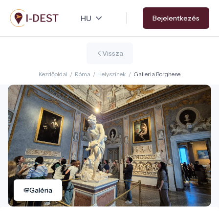
Ugrás
Bejelentkezés
a
tartalomra
Vissza
Kezdőoldal
/
Róma
/
Helyszínek
/
Galleria Borghese
Galéria