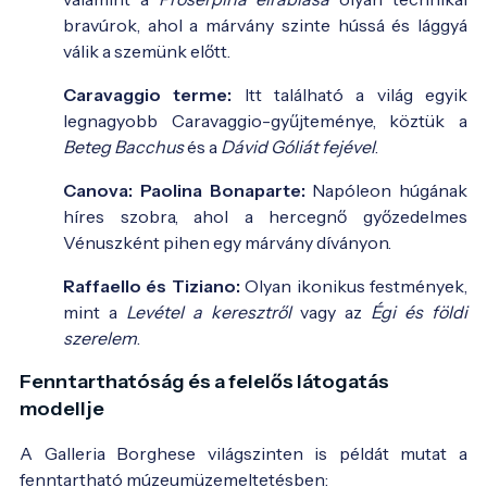
bravúrok, ahol a márvány szinte hússá és lággyá
válik a szemünk előtt.
Caravaggio terme:
Itt található a világ egyik
legnagyobb Caravaggio-gyűjteménye, köztük a
Beteg Bacchus
és a
Dávid Góliát fejével
.
Canova: Paolina Bonaparte:
Napóleon húgának
híres szobra, ahol a hercegnő győzedelmes
Vénuszként pihen egy márvány díványon.
Raffaello és Tiziano:
Olyan ikonikus festmények,
mint a
Levétel a keresztről
vagy az
Égi és földi
szerelem
.
Fenntarthatóság és a felelős látogatás
modellje
A Galleria Borghese világszinten is példát mutat a
fenntartható múzeumüzemeltetésben: