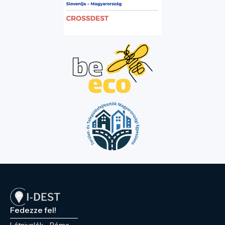
Fedezze fel!
Látnivalók - Róma