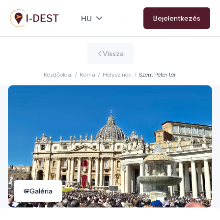
Ugrás
Bejelentkezés
a
tartalomra
Vissza
Kezdőoldal
/
Róma
/
Helyszínek
/
Szent Péter tér
Galéria