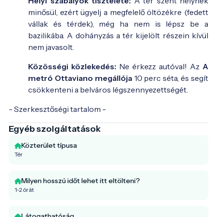
Helyi szabályok tisztelete:
A tér szent helynek
minősül, ezért ügyelj a megfelelő öltözékre (fedett
vállak és térdek), még ha nem is lépsz be a
bazilikába. A dohányzás a tér kijelölt részein kívül
nem javasolt.
Közösségi közlekedés:
Ne érkezz autóval! Az
A
metró Ottaviano megállója
10 perc séta, és segít
csökkenteni a belváros légszennyezettségét.
- Szerkesztőségi tartalom -
Egyéb szolgáltatások
Közterület típusa
Tér
Milyen hosszú időt lehet itt eltölteni?
1-2 órát
Látogathatóság