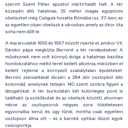
szerint Szent Péter apostol mártírhalált halt. A tér
közepén álló hatalmas, 25 méter magas egyiptomi
obeliszket még Caligula hozatta Rómába i.sz. 37-ben; ez
az egyetlen olyan obeliszk a városban, amely az ókor óta
soha nem dőlt le.
A mai arculatát 1656 és 1667 között nyerte el, amikor VII.
Sándor pápa megbízta Berninit a tér rendezésével. A
művésznek nem volt könnyű dolga: a hatalmas bazilika
homlokzatához méltó teret kellett alkotnia, miközben el
kellett rejtenie a környező szabálytalan épületeket.
Bernini zsenialitását dicséri a 284 dór oszlopból álló
kolonnád, amelynek tetején 140 szent szobra figyeli a
látogatókat. A tér burkolatán két különleges pont is
található (a szökőkutak és az obeliszk között), ahonnan
nézve az oszlopsorok négyes sora tökéletesen
egyvonalba kerül, és úgy tűnik, mintha csak egyetlen
oszlopsor állna ott – ez a barokk optikai illúzió egyik
csúcspontja.