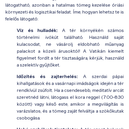
látogatható, azonban a hatalmas tömeg kezelése óriási
környezeti és logisztikai feladat. Íme, hogyan lehetsz te is
felelős látogató:
Víz és hulladék:
A tér környékén számos
történelmi ivókút található. Használd saját
kulacsodat, ne vásárolj eldobható műanyag
palackot a közeli árusoktól! A Vatikán kiemelt
figyelmet fordít a tér tisztaságára, kérjük, használd
a szelektív gyűjtőket.
Időzítés és zajterhelés:
A szerdai pápai
kihallgatások és a vasárnapi imádságok idején a tér
rendkívül zsúfolt. Ha a csendesebb, meditatív arcát
szeretnéd látni, látogass el kora reggel (7:00-8:30
között) vagy késő este, amikor a megvilágítás is
varázslatos, és a tömeg zaját felváltja a szökőkutak
csobogása.