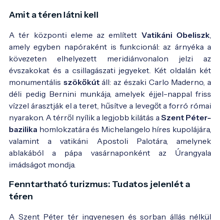
Amit a téren látni kell
A tér központi eleme az említett
Vatikáni Obeliszk
,
amely egyben napóraként is funkcionál: az árnyéka a
kövezeten elhelyezett meridiánvonalon jelzi az
évszakokat és a csillagászati jegyeket. Két oldalán két
monumentális
szökőkút
áll: az északi Carlo Maderno, a
déli pedig Bernini munkája, amelyek éjjel-nappal friss
vízzel árasztják el a teret, hűsítve a levegőt a forró római
nyarakon. A térről nyílik a legjobb kilátás a
Szent Péter-
bazilika
homlokzatára és Michelangelo híres kupolájára,
valamint a vatikáni Apostoli Palotára, amelynek
ablakából a pápa vasárnaponként az Úrangyala
imádságot mondja.
Fenntartható turizmus: Tudatos jelenlét a
téren
A Szent Péter tér ingyenesen és sorban állás nélkül