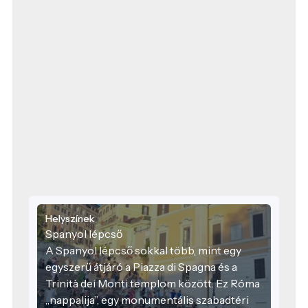
Helyszínek
Spanyol lépcső
A Spanyol lépcső sokkal több, mint egy
egyszerű átjáró a Piazza di Spagna és a
Trinità dei Monti templom között. Ez Róma
„nappalija”, egy monumentális szabadtéri