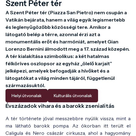
Szent Péter tér
A Szent Péter tér (Piazza San Pietro) nem csupán a 
Vatikán bejárata, hanem a világ egyik legismertebb 
és leglenyűgözőbb közösségi tere. Amikor a 
látogató belép a térre, azonnal érzi azt a 
monumentális erőt és harmóniát, amelyet Gian 
Lorenzo Bernini álmodott meg a 17. század közepén. 
A tér kialakítása szimbolikus: a két hatalmas 
félköríves oszlopsor az egyház „ölelő karjait” 
jelképezi, amelyek befogadják a hívőket és a 
látogatókat a világ minden tájáról, függetlenül 
származásuktól.
Helyi útvonalak
Kulturális útvonalak
Évszázadok vihara és a barokk zsenialitás
A tér története jóval messzebbre nyúlik vissza, mint a
ma látható barokk pompa. Az ókorban itt terült el
Caligula és Nero császár cirkusza, ahol a hagyomány