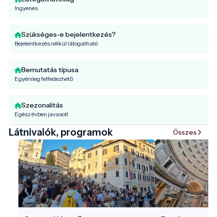
Ingyenes
Szükséges-e bejelentkezés?
Bejelentkezés nélkül látogatható
Bemutatás típusa
Egyénileg felfedezhető
Szezonalitás
Egész évben javasolt
Látnivalók, programok
Összes