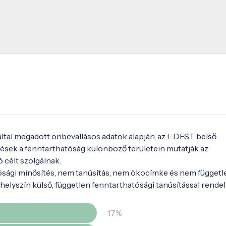
 által megadott önbevallásos adatok alapján, az I-DEST belső
ések a fenntarthatóság különböző területein mutatják az
ó célt szolgálnak.
ósági minősítés, nem tanúsítás, nem ökocímke és nem függetl
elyszín külső, független fenntarthatósági tanúsítással rendel
17%