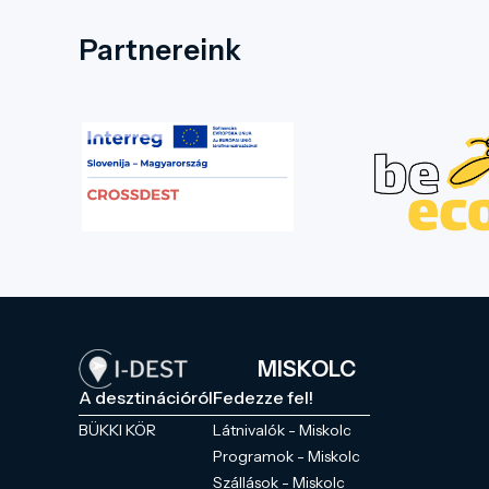
Partnereink
MISKOLC
A desztinációról
Fedezze fel!
BÜKKI KÖR
Látnivalók - Miskolc
Programok - Miskolc
Szállások - Miskolc