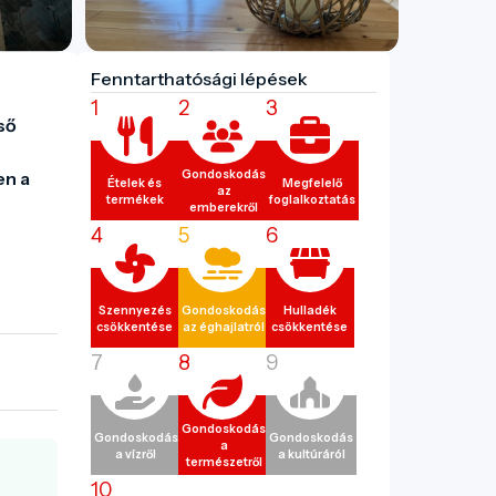
Fenntarthatósági lépések
1
2
3
ő 
n a 
Gondoskodás
Ételek és
Megfelelő
az
termékek
foglalkoztatás
emberekről
4
5
6
Szennyezés
Gondoskodás
Hulladék
csökkentése
az éghajlatról
csökkentése
7
8
9
Gondoskodás
Gondoskodás
Gondoskodás
a
a vízről
a kultúráról
természetről
10