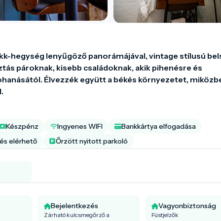
k-hegység lenyűgöző panorámájával, vintage stílusú bels
sztás pároknak, kisebb családoknak, akik pihenésre és 
hanásától. Élvezzék együtt a békés környezetet, miközbe
.
Készpénz
Ingyenes WIFI
Bankkártya elfogadása
tés elérhető
Őrzött nyitott parkoló
Bejelentkezés
Vagyonbiztonság
Zárható kulcsmegőrző a
Füstjelzők