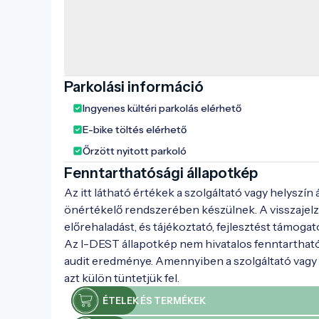
Parkolási információ
Ingyenes kültéri parkolás elérhető
E-bike töltés elérhető
Őrzött nyitott parkoló
Fenntarthatósági állapotkép
Az itt látható értékek a szolgáltató vagy helyszín
önértékelő rendszerében készülnek. A visszajelz
előrehaladást, és tájékoztató, fejlesztést támogat
Az I-DEST állapotkép nem hivatalos fenntarthat
audit eredménye. Amennyiben a szolgáltató vagy h
azt külön tüntetjük fel.
ÉTELEK ÉS TERMÉKEK