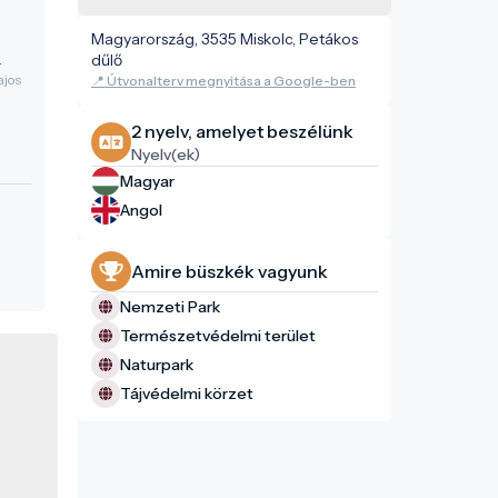
Magyarország, 3535 Miskolc, Petákos
dűlő
ajos
📍 Útvonalterv megnyitása a Google-ben
s
2 nyelv, amelyet beszélünk
Nyelv(ek)
Magyar
Angol
Amire büszkék vagyunk
Nemzeti Park
Természetvédelmi terület
Naturpark
Tájvédelmi körzet