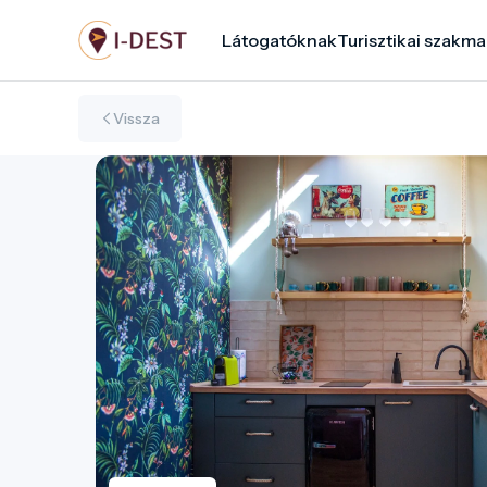
Ugrás
Látogatóknak
Turisztikai szakma
a
tartalomra
Vissza