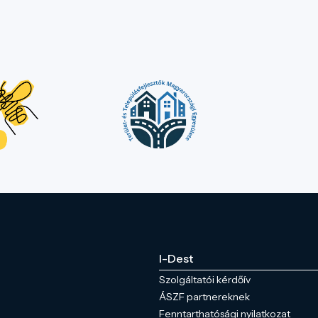
I-Dest
Szolgáltatói kérdőív
ÁSZF partnereknek
Fenntarthatósági nyilatkozat