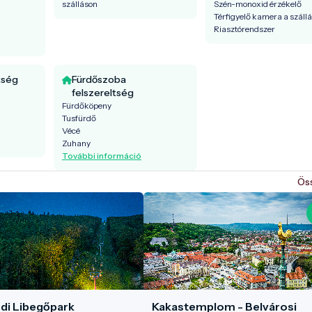
szálláson
Szén-monoxid érzékelő
Térfigyelő kamera a száll
Riasztórendszer
tség
Fürdőszoba
felszereltség
Fürdőköpeny
Tusfürdő
Vécé
Zuhany
További információ
Ös
edi Libegőpark
Kakastemplom - Belvárosi