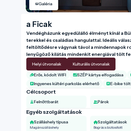
Galéria
a Ficak
Vendégházunk egyedülálló élményt kínál a Bük
terekkel és családias hangulattal. Ideális vála
feltöltődésre vágynak távol a mindennapok ro
lenyűgöző kilátás mindenkit energiával tölt fel
Helyi útvonalak
Kulturális útvonalak
Erős, kódolt WIFI
SZÉP kártya elfogadása
Ingyenes kültéri parkolás elérhető
E-bike töl
Célcsoport
Felnőttbarát
Párok
Egyéb szolgáltatások
Szálláshely típusa
Szolgáltatások
Magánszálláshely
Bogrács biztosított