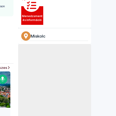
áson
Menedzsment
és információ
Miskolc
szes