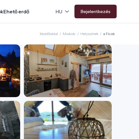
ok
Ehető erdő
Bejelentkezés
Kezdőoldal
/
Miskolc
/
Helyszínek
/
a Ficak