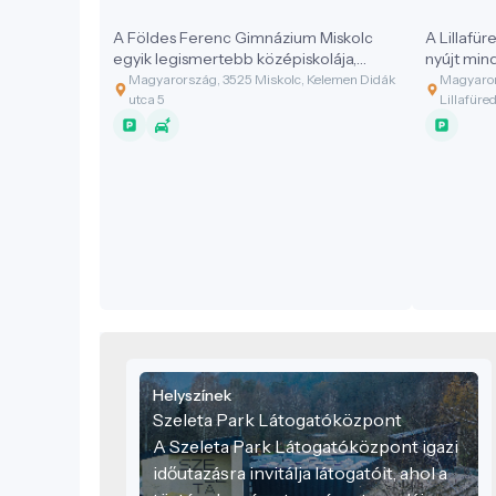
A Földes Ferenc Gimnázium Miskolc
A Lillafü
egyik legismertebb középiskolája,
nyújt min
amely az épület története, múltja miatt
szeretnék
Magyarország, 3525 Miskolc, Kelemen Didák
Magyarors
a városnéző séták egyik fontos
szépségei
utca 5
Lillafüre
helyszíne.
Helyszínek
Szeleta Park Látogatóközpont
A Szeleta Park Látogatóközpont igazi
időutazásra invitálja látogatóit, ahol a