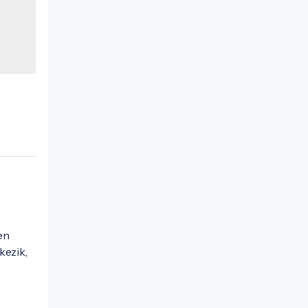
en
kezik,