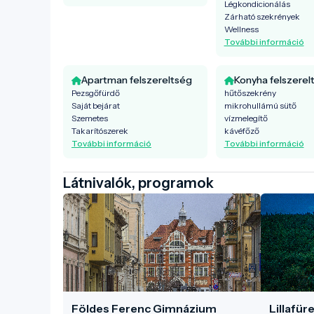
Légkondicionálás
Zárható szekrények
Wellness
További információ
Apartman felszereltség
Konyha felszerel
Pezsgőfürdő
hűtőszekrény
Saját bejárat
mikrohullámú sütő
Szemetes
vízmelegítő
Takarítószerek
kávéfőző
További információ
További információ
Látnivalók, programok
Földes Ferenc Gimnázium
Lillafür