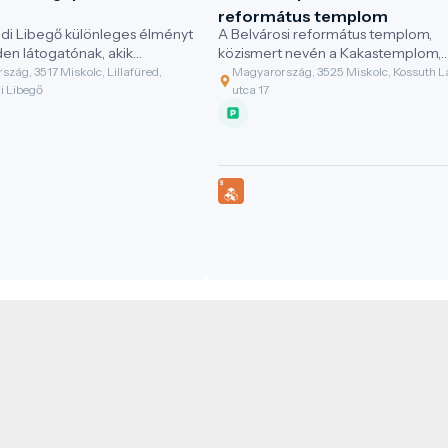
református templom
redi Libegő különleges élményt
A Belvárosi református templom,
den látogatónak, akik
közismert nevén a Kakastemplom,
 felfedezni a Bükk hegység
Miskolc legnagyobb református
zág, 3517 Miskolc, Lillafüred,
Magyarország, 3525 Miskolc, Kossuth L
t a magasból.
temploma, melyet aranyozott kaka
di Libegő
utca 17
díszít a közel 70 méteres torony
tetején.