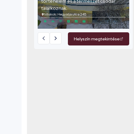
történelem és a természet csodái
találkoznak.
Miskolc Hegyalja utca 245
Helyszín megtekintése