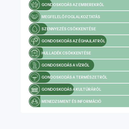
GONDOSKODÁS AZ EMBEREKRŐL
MEGFELELŐ FOGLALKOZTATÁS
SZENNYEZÉS CSÖKKENTÉSE
GONDOSKODÁS AZ ÉGHAJLATRÓL
HULLADÉK CSÖKKENTÉSE
GONDOSKODÁS A VÍZRŐL
GONDOSKODÁS A TERMÉSZETRŐL
GONDOSKODÁS A KULTÚRÁRÓL
MENEDZSMENT ÉS INFORMÁCIÓ