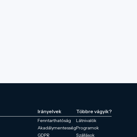
Irányelvek
Többre vágyik?
Fenntarthatóság
Látnivalók
Akadálymentesség
Programok
GDPR
Szállások