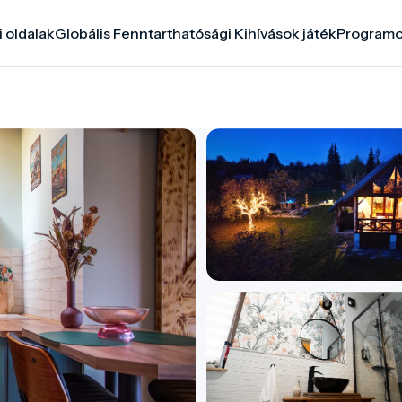
i oldalak
Globális Fenntarthatósági Kihívások játék
Program