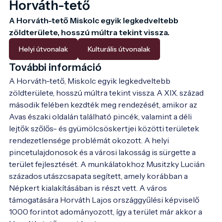
Horváth-tető
A Horváth-tető Miskolc egyik legkedveltebb 
zöldterülete, hosszú múltra tekint vissza.
Helyi útvonalak
Kulturális útvonalak
További információ
A Horváth-tető, Miskolc egyik legkedveltebb 
zöldterülete, hosszú múltra tekint vissza. A XIX. század 
második felében kezdték meg rendezését, amikor az 
Avas északi oldalán található pincék, valamint a déli 
lejtők szőlős- és gyümölcsöskertjei közötti területek 
rendezetlensége problémát okozott. A helyi 
pincetulajdonosok és a városi lakosság is sürgette a 
terület fejlesztését. A munkálatokhoz Musitzky Lucián 
százados utászcsapata segített, amely korábban a 
Népkert kialakításában is részt vett. A város 
támogatására Horváth Lajos országgyűlési képviselő 
1000 forintot adományozott, így a terület már akkor a 