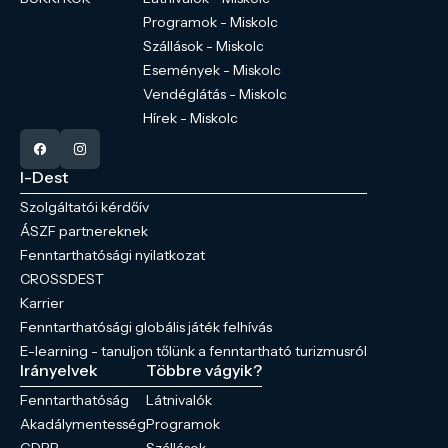
Programok - Miskolc
Szállások - Miskolc
Események - Miskolc
Vendéglátás - Miskolc
Hírek - Miskolc
I-Dest
Szolgáltatói kérdőív
ÁSZF partnereknek
Fenntarthatósági nyilatkozat
CROSSDEST
Karrier
Fenntarthatósági globális játék felhívás
E-learning - tanuljon tőlünk a fenntartható turizmusról
Irányelvek
Többre vágyik?
Fenntarthatóság
Látnivalók
Akadálymentesség
Programok
GDPR
Szállások