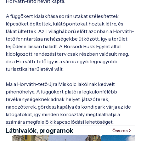
Horváth-tető nevet kapta.

A függőkert kialakítása során utakat szélesítettek, 
lépcsőket építettek, kilátópontokat hoztak létre, és 
fákat ültettek. Az I. világháború előtt azonban a Horváth-
tető fenntartása nehézségekbe ütközött, így a terület 
fejlődése lassan haladt. A Borsodi Bükk Egylet által 
kidolgozott rendezési terv csak részben valósult meg, 
de a Horváth-tető így is a város egyik legnagyobb 
turisztikai területévé vált.

Ma a Horváth-tető újra Miskolc lakóinak kedvelt 
pihenőhelye. A függőkert platói a legkülönfélébb 
tevékenységeknek adnak helyet: játszóterek, 
napozóterek, gördeszkapálya és kondipark várja az ide 
látogatókat, így minden korosztály megtalálhatja a 
Látnivalók, programok
Összes