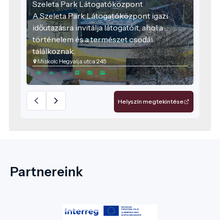
Szeleta Park Látogatóközpont
A Szeleta Park Látogatóközpont igazi
időutazásra invitálja látogatóit, ahol a
történelem és a természet csodái
találkoznak.
Miskolc Hegyalja utca 245
Helyszín megtekintése
Partnereink