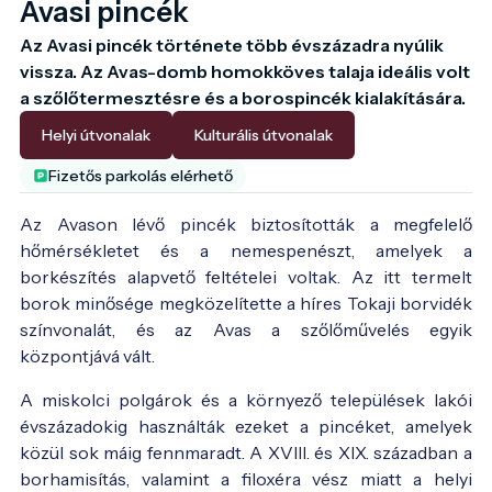
Avasi pincék
Az Avasi pincék története több évszázadra nyúlik 
vissza. Az Avas-domb homokköves talaja ideális volt 
a szőlőtermesztésre és a borospincék kialakítására.
Helyi útvonalak
Kulturális útvonalak
Fizetős parkolás elérhető
Az Avason lévő pincék biztosították a megfelelő
hőmérsékletet és a nemespenészt, amelyek a
borkészítés alapvető feltételei voltak. Az itt termelt
borok minősége megközelítette a híres Tokaji borvidék
színvonalát, és az Avas a szőlőművelés egyik
központjává vált.
A miskolci polgárok és a környező települések lakói
évszázadokig használták ezeket a pincéket, amelyek
közül sok máig fennmaradt. A XVIII. és XIX. században a
borhamisítás, valamint a filoxéra vész miatt a helyi