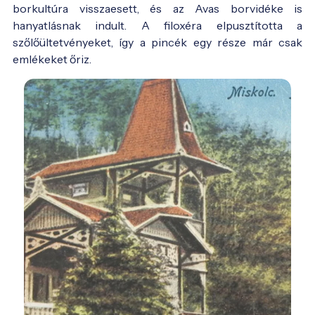
borkultúra visszaesett, és az Avas borvidéke is
hanyatlásnak indult. A filoxéra elpusztította a
szőlőültetvényeket, így a pincék egy része már csak
emlékeket őriz.