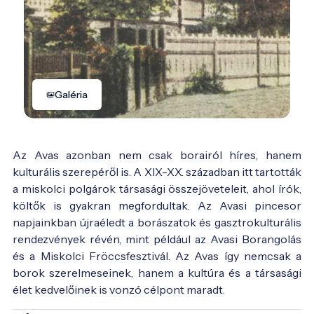
Galéria
Az Avas azonban nem csak borairól híres, hanem
kulturális szerepéről is. A XIX-XX. században itt tartották
a miskolci polgárok társasági összejöveteleit, ahol írók,
költők is gyakran megfordultak. Az Avasi pincesor
napjainkban újraéledt a borászatok és gasztrokulturális
rendezvények révén, mint például az Avasi Borangolás
és a Miskolci Fröccsfesztivál. Az Avas így nemcsak a
borok szerelmeseinek, hanem a kultúra és a társasági
élet kedvelőinek is vonzó célpont maradt.