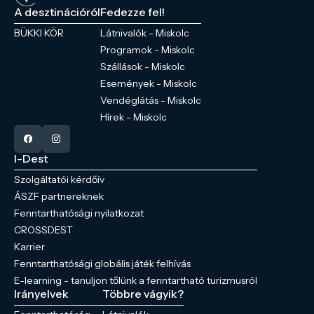
A desztinációról
Fedezze fel!
BÜKKI KÖR
Látnivalók - Miskolc
Programok - Miskolc
Szállások - Miskolc
Események - Miskolc
Vendéglátás - Miskolc
Hírek - Miskolc
I-Dest
Szolgáltatói kérdőív
ÁSZF partnereknek
Fenntarthatósági nyilatkozat
CROSSDEST
Karrier
Fenntarthatósági globális játék felhívás
E-learning - tanuljon tőlünk a fenntartható turizmusról
Irányelvek
Többre vágyik?