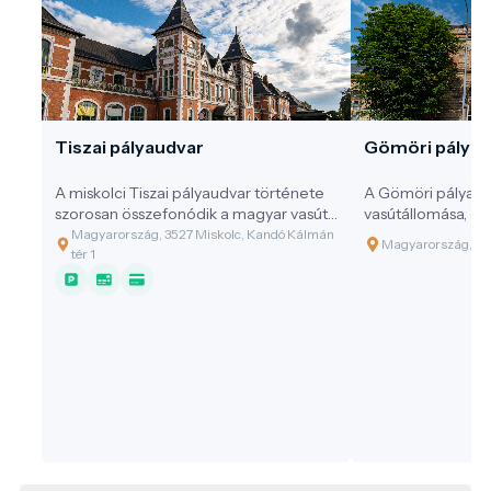
Tiszai pályaudvar
Gömöri pályau
A miskolci Tiszai pályaudvar története
A Gömöri pályaudv
szorosan összefonódik a magyar vasút
vasútállomása, am
fejlődésével.
szolgálja az észak
Magyarország, 3527 Miskolc, Kandó Kálmán
Magyarország, 35
induló utasokat és
tér 1