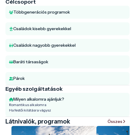
Célcsoport
Többgenerációs programok
Családok kisebb gyerekekkel
Családok nagyobb gyerekekkel
Baráti társaságok
Párok
Egyéb szolgáltatások
Milyen alkalomra ajánljuk?
Romantikus alkalomra
Ha festői kilátásra vágysz
Látnivalók, programok
Összes