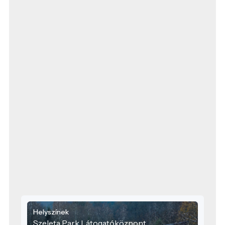
Helyszínek
Szeleta Park Látogatóközpont