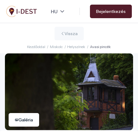
Ugrás
Bejelentkezés
a
tartalomra
Vissza
Kezdőoldal
/
Miskolc
/
Helyszínek
/
Avasi pincék
Galéria