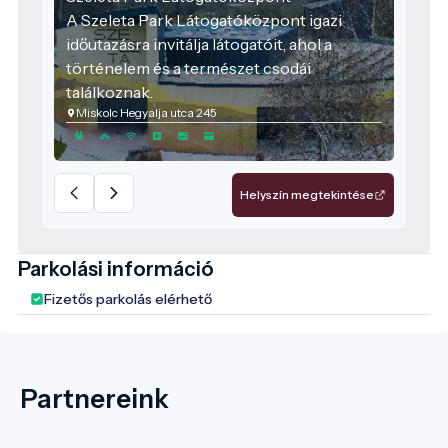
A Szeleta Park Látogatóközpont igazi
időutazásra invitálja látogatóit, ahol a
történelem és a természet csodái
találkoznak.
Miskolc Hegyalja utca 245
Helyszín megtekintése
Parkolási információ
Fizetős parkolás elérhető
Partnereink