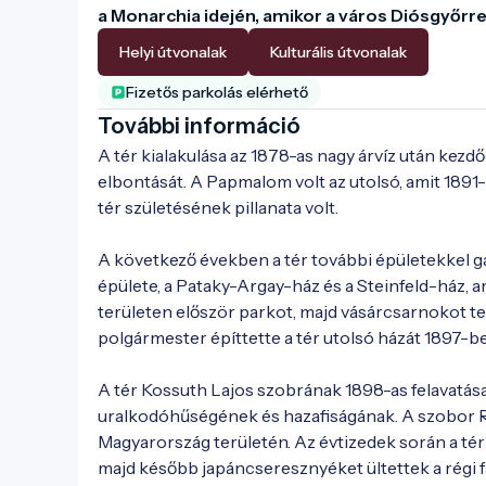
a Monarchia idején, amikor a város Diósgyőrre
Helyi útvonalak
Kulturális útvonalak
Fizetős parkolás elérhető
További információ
A tér kialakulása az 1878-as nagy árvíz után kezd
elbontását. A Papmalom volt az utolsó, amit 1891-
tér születésének pillanata volt.

A következő években a tér további épületekkel g
épülete, a Pataky-Argay-ház és a Steinfeld-ház, a
területen először parkot, majd vásárcsarnokot ter
polgármester építtette a tér utolsó házát 1897-be
A tér Kossuth Lajos szobrának 1898-as felavatása 
uralkodóhűségének és hazafiságának. A szobor Ró
Magyarország területén. Az évtizedek során a tér t
majd később japáncseresznyéket ültettek a régi fá