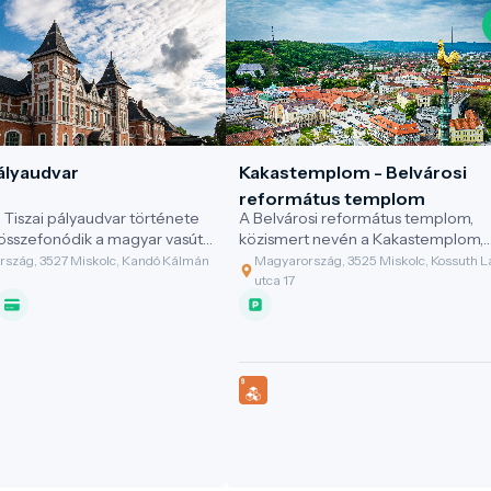
ályaudvar
Kakastemplom - Belvárosi
református templom
i Tiszai pályaudvar története
A Belvárosi református templom,
összefonódik a magyar vasút
közismert nevén a Kakastemplom,
el.
Miskolc legnagyobb református
szág, 3527 Miskolc, Kandó Kálmán
Magyarország, 3525 Miskolc, Kossuth L
temploma, melyet aranyozott kaka
utca 17
díszít a közel 70 méteres torony
tetején.