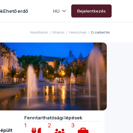
ok
Ehető erdő
Bejelentkezés
Kezdőoldal
/
Miskolc
/
Helyszínek
/
Erzsébet tér
Fenntarthatósági lépések
1
2
3
épült 