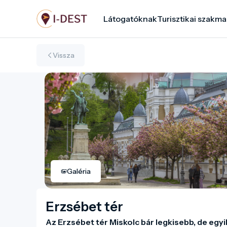
Ugrás
Látogatóknak
Turisztikai szakma
a
tartalomra
Vissza
Galéria
Erzsébet tér
Az Erzsébet tér Miskolc bár legkisebb, de egyi