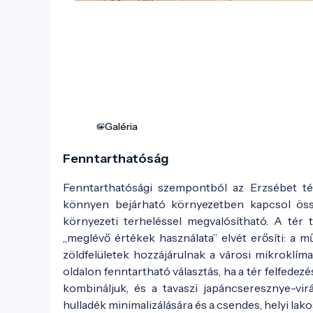
Galéria
Fenntarthatóság
Fenntarthatósági szempontból az Erzsébet tér
könnyen bejárható környezetben kapcsol össz
környezeti terheléssel megvalósítható. A tér 
„meglévő értékek használata” elvét erősíti: a m
zöldfelületek hozzájárulnak a városi mikroklíma
oldalon fenntartható választás, ha a tér felfedez
kombináljuk, és a tavaszi japáncseresznye-vi
hulladék minimalizálására és a csendes, helyi lak