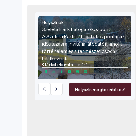
Helyszínek
Szeleta Park Látogatóközpont
A Szeleta Park Látogatóközpont igazi
időutazásra invitálja látogatóit, ahol a
történelem és a természet csodái
találkoznak.
Miskolc Hegyalja utca 245
Helyszín megtekintése