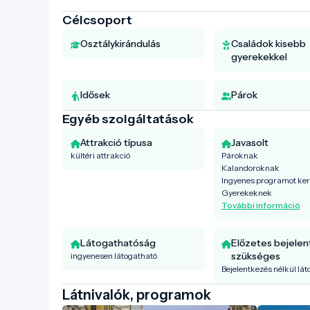
Célcsoport
Osztálykirándulás
Családok kisebb
gyerekekkel
Idősek
Párok
Egyéb szolgáltatások
Attrakció típusa
Javasolt
kültéri attrakció
Pároknak
Kalandoroknak
Ingyenes programot ke
Gyerekeknek
További információ
Látogathatóság
Előzetes bejele
szükséges
ingyenesen látogatható
Bejelentkezés nélkül lá
Látnivalók, programok