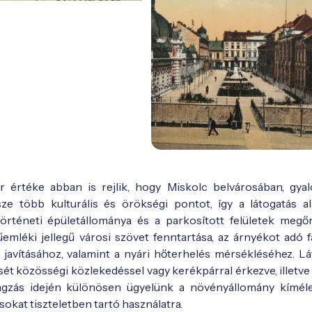
 értéke abban is rejlik, hogy Miskolc belvárosában, gya
e több kulturális és örökségi pontot, így a látogatás a
történeti épületállománya és a parkosított felületek megő
űemléki jellegű városi szövet fenntartása, az árnyékot adó f
 javításához, valamint a nyári hőterhelés mérsékléséhez. Lá
ését közösségi közlekedéssel vagy kerékpárral érkezve, illetve
rágzás idején különösen ügyelünk a növényállomány kíméle
osokat tiszteletben tartó használatra.