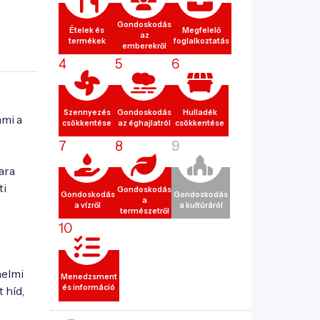
Gondoskodás
Ételek és
Megfelelő
az
termékek
foglalkoztatás
emberekről
4
5
6
Szennyezés
Gondoskodás
Hulladék
mi a 
csökkentése
az éghajlatról
csökkentése
7
8
9
ra 
i 
Gondoskodás
Gondoskodás
Gondoskodás
a
a vízről
a kultúráról
természetről
10
elmi 
Menedzsment
és információ
híd, 