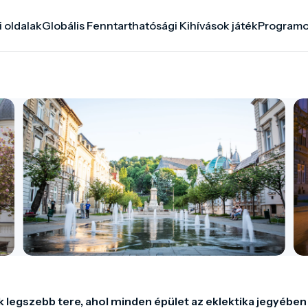
i oldalak
Globális Fenntarthatósági Kihívások játék
Program
k legszebb tere, ahol minden épület az eklektika jegyében 