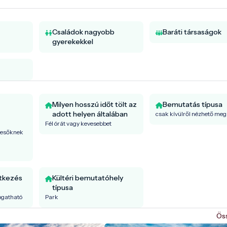
Családok nagyobb
Baráti társaságok
gyerekekkel
Milyen hosszú időt tölt az
Bemutatás típusa
adott helyen általában
csak kívülről nézhető meg
Fél órát vagy kevesebbet
resőknek
ntkezés
Kültéri bemutatóhely
típusa
togatható
Park
Ös