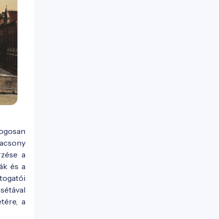
logosan
lacsony
rzése a
ák és a
togatói
 sétával
tére, a