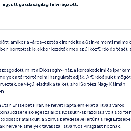
l együtt gazdaságilag felvirágzott.
ődött, amikor a városvezetés elrendelte a Szinva menti malmok 
ben bontottak le, ekkor kezdték meg az új közfürdő építését, a
azdagodott, mint a Diószeghy-ház, a kereskedelmi és iparkama
melyek a tér történelmi hangulatát adják. A fürdőépület mögött
veztek, de végül eladták a telket, ahol Soltész Nagy Kálmán 
n.

után Erzsébet királyné nevét kapta, emléket állítva a város 
na József első egészalakos Kossuth-ábrázolása volt a történ
öbbször átalakult: a Szinva befedésével eltűnt a régi Erzsébet 
k helyére, amelyek tavasszal látványos virágzást hoznak.
