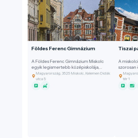
Földes Ferenc Gimnázium
Tiszai p
A Földes Ferenc Gimnázium Miskolc
A miskolc
egyik legismertebb középiskolája,
szorosan 
amely az épület története, múltja miatt
fejlődésév
Magyarország, 3525 Miskolc, Kelemen Didák
Magyaror
a városnéző séták egyik fontos
utca 5
tér 1
helyszíne.