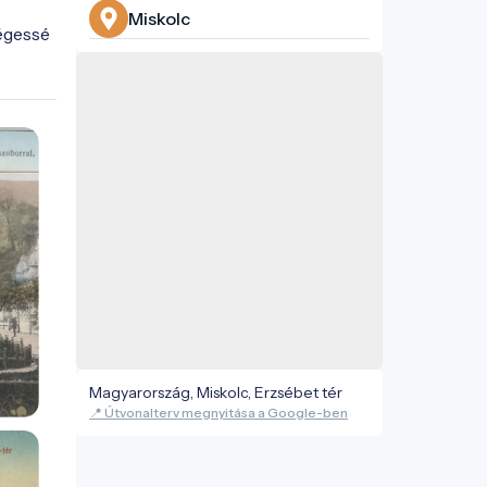
Miskolc
égessé 
Magyarország, Miskolc, Erzsébet tér
📍 Útvonalterv megnyitása a Google-ben