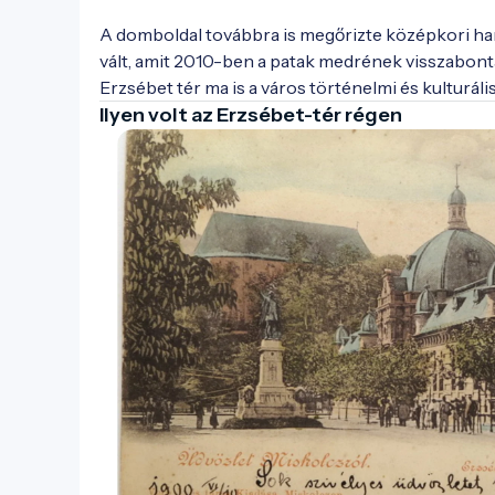
A domboldal továbbra is megőrizte középkori hang
vált, amit 2010-ben a patak medrének visszabontá
Erzsébet tér ma is a város történelmi és kulturál
Ilyen volt az Erzsébet-tér régen