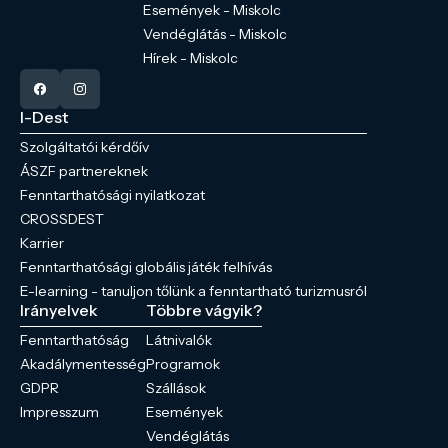
Események - Miskolc
Vendéglátás - Miskolc
Hírek - Miskolc
I-Dest
Szolgáltatói kérdőív
ÁSZF partnereknek
Fenntarthatósági nyilatkozat
CROSSDEST
Karrier
Fenntarthatósági globális játék felhívás
E-learning - tanuljon tőlünk a fenntartható turizmusról
Irányelvek
Többre vágyik?
Fenntarthatóság
Látnivalók
Akadálymentesség
Programok
GDPR
Szállások
Impresszum
Események
Vendéglátás