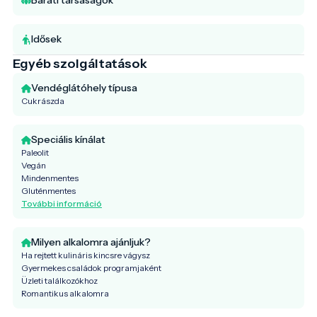
Idősek
Egyéb szolgáltatások
Vendéglátóhely típusa
Cukrászda
Speciális kínálat
Paleolit
Vegán
Mindenmentes
Gluténmentes
További információ
Milyen alkalomra ajánljuk?
Ha rejtett kulináris kincsre vágysz
Gyermekes családok programjaként
Üzleti találkozókhoz
Romantikus alkalomra