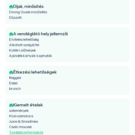
Díjak, minősítés
Dining Guide minősítés
Díjazott
A vendéglátó hely jellemzői
Elviteles lehetőség
Alkoholt szolgál fel
Kültéri ülőhelyek
Ajándékkártyák kaphatók
Étkezési lehetőségek
Reggeli
Ebéd
brunch
Kiemelt ételek
sütemények
Klub szendvics
Juice & Smoothies
Csoki mousse
További információ