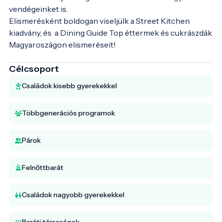
vendégeinket is.

Elismerésként boldogan viseljülk a Street Kitchen 
kiadvány, és  a Dining Guide Top éttermek és cukrászdák 
Magyaroszágon elismeréseit!

Célcsoport
Családok kisebb gyerekekkel
Többgenerációs programok
Párok
Felnőttbarát
Családok nagyobb gyerekekkel
Baráti társaságok