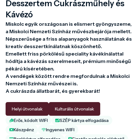
Desszertem Cukrászműhely és
Kávézó
Miskolc egyik országosan is elismert gyöngyszeme, 
a Miskolci Nemzeti Színház művészbejárója mellett.

Népszerűsége a friss alapanyagok használatának és 
kreatív desszertkínálatnak köszönhető.

Emellett friss pörkölésű speciality kávékínálattal 
hódítja a kávézás szerelmeseit, prémium minőségű 
pékárú kíséretében.

A vendégek között rendre megfordulnak a Miskolci 
Nemzeti Színház művészei is.

A cukrászda állatbarát, és gyerekbarát!

Helyi útvonalak
Kulturális útvonalak
Erős, kódolt WIFI
SZÉP kártya elfogadása
Készpénz
Ingyenes WIFI
Bankkártya elfogadása
Fizetős parkolás elérhető