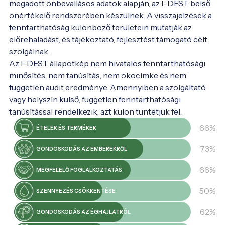
megadott önbevallásos adatok alapján, az I-DEST belső
önértékelő rendszerében készülnek. A visszajelzések a
fenntarthatóság különböző területein mutatják az
előrehaladást, és tájékoztató, fejlesztést támogató célt
szolgálnak.
Az I-DEST állapotkép nem hivatalos fenntarthatósági
minősítés, nem tanúsítás, nem ökocímke és nem
független audit eredménye. Amennyiben a szolgáltató
vagy helyszín külső, független fenntarthatósági
tanúsítással rendelkezik, azt külön tüntetjük fel.
66%
ÉTELEK ÉS TERMÉKEK
73%
GONDOSKODÁS AZ EMBEREKRŐL
66%
MEGFELELŐ FOGLALKOZTATÁS
50%
SZENNYEZÉS CSÖKKENTÉSE
62%
GONDOSKODÁS AZ ÉGHAJLATRÓL