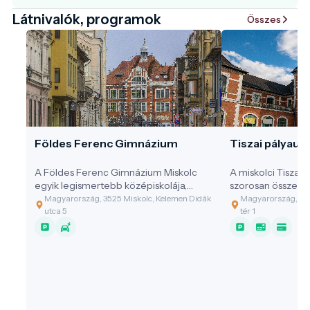
Látnivalók, programok
Összes
Földes Ferenc Gimnázium
Tiszai pályaud
A Földes Ferenc Gimnázium Miskolc
A miskolci Tiszai
egyik legismertebb középiskolája,
szorosan összefo
amely az épület története, múltja miatt
fejlődésével.
Magyarország, 3525 Miskolc, Kelemen Didák
Magyarország, 35
a városnéző séták egyik fontos
utca 5
tér 1
helyszíne.