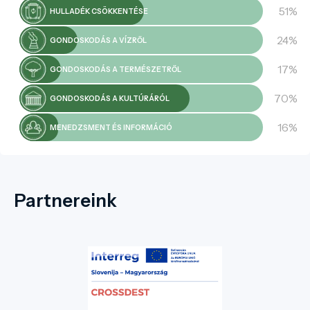
51%
HULLADÉK CSÖKKENTÉSE
24%
GONDOSKODÁS A VÍZRŐL
17%
GONDOSKODÁS A TERMÉSZETRŐL
70%
GONDOSKODÁS A KULTÚRÁRÓL
16%
MENEDZSMENT ÉS INFORMÁCIÓ
Partnereink