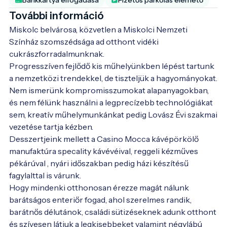
További információ
Miskolc belvárosa, közvetlen a Miskolci Nemzeti 
Színház szomszédsága ad otthont vidéki 
cukrászforradalmunknak.

Progresszíven fejlődő kis műhelyünkben lépést tartunk 
a nemzetközi trendekkel, de tiszteljük a hagyományokat.

Nem ismerünk kompromisszumokat alapanyagokban, 
és nem félünk használni a legprecízebb technológiákat 
sem, kreatív műhelymunkánkat pedig Lovász Évi szakmai 
vezetése tartja kézben.

Desszertjeink mellett a Casino Mocca kávépörkölő 
manufaktúra specality kávévéival, reggeli kézműves 
pékárúval , nyári időszakban pedig házi készítésű 
fagylalttal is várunk.

Hogy mindenki otthonosan érezze magát nálunk 
barátságos enteriőr fogad, ahol szerelmes randik, 
barátnős délutánok, családi sütizéseknek adunk otthont 
és szívesen látjuk a legkisebbeket valamint négylábú 