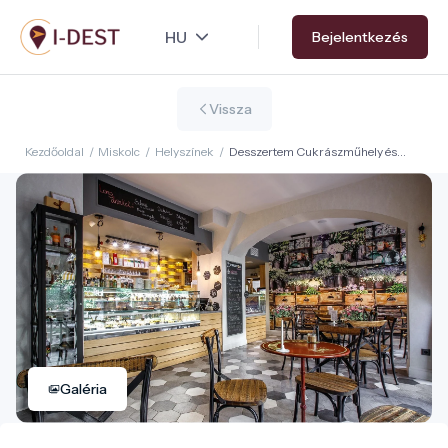
Ugrás
Bejelentkezés
a
tartalomra
Vissza
Kezdőoldal
/
Miskolc
/
Helyszínek
/
Desszertem Cukrászműhely és
Kávézó
Galéria