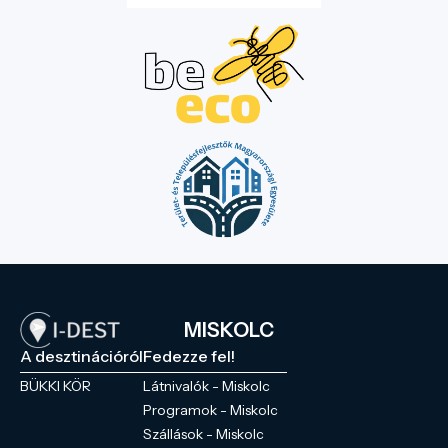
MISKOLC
A desztinációról
Fedezze fel!
BÜKKI KÖR
Látnivalók - Miskolc
Programok - Miskolc
Szállások - Miskolc