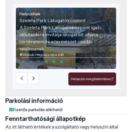
Helyszínek
Szeleta Park Látogatóközpont
A Szeleta Park Látogatóközpont igazi
időutazásra invitálja látogatóit, ahol a
történelem és a természet csodái
találkoznak.
Miskolc Hegyalja utca 245
Helyszín megtekintése
Parkolási információ
Fizetős parkolás elérhető
Fenntarthatósági állapotkép
Az itt látható értékek a szolgáltató vagy helyszín által