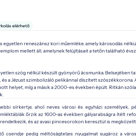
rkolás elérhető
ros egyetlen reneszánsz kori műemléke, amely károsodás nélkül
emplom mellett áll, amelynek felújításait a tetőn található évs
etlen szög nélkül készült gyönyörű ácsmunka. Belsejében tal
, és a Jézust szimbolizáló pelikánnal díszített szószékkorona. A
pott helyet, míg a másik a 2000-es években épült. Ritkán szóla
 képeslapon - Fotó:
bedo.hu
k.
bi sírkertje, ahol neves városi és egyházi személyek, pé
mléktáblák őrzik az 1600-as években gályarabságra ítélt ref
 rendelkezik, és az avasi pincesorokon keresztül is megközelí
ető csendje pedig méltóságteljes nyugalmat sugároz a város 