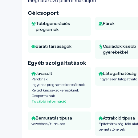
meghatározó pillére maradjon.
Célcsoport
Többgenerációs
Párok
programok
Baráti társaságok
Családok kisebb
gyerekekkel
Egyéb szolgáltatások
Javasolt
Látogathatóság
Pároknak
ingyenesen látogatható
Ingyenes programot keresőknek
Rejtett kincseket keresőknek
Csoportoknak
További információ
Bemutatás típusa
Attrakció típusa
vezetéses / turnusos
Épített örökség, föld alat
bemutatóhelyek