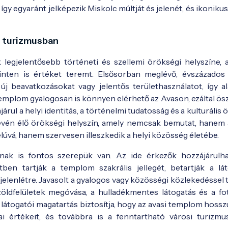
y egyaránt jelképezik Miskolc múltját és jelenét, és ikoniku
ó turizmusban
 legjelentősebb történeti és szellemi örökségi helyszíne, 
nten is értéket teremt. Elsősorban meglévő, évszázados 
új beavatkozásokat vagy jelentős területhasználatot, így a
emplom gyalogosan is könnyen elérhető az Avason, ezáltal ösz
járul a helyi identitás, a történelmi tudatosság és a kulturális
révén élő örökségi helyszín, amely nemcsak bemutat, hanem 
élúvá, hanem szervesen illeszkedik a helyi közösség életébe.
nak is fontos szerepük van. Az ide érkezők hozzájárulh
ben tartják a templom szakrális jellegét, betartják a lát
 jelenlétre. Javasolt a gyalogos vagy közösségi közlekedéssel
öldfelületek megóvása, a hulladékmentes látogatás és a fo
s látogatói magatartás biztosítja, hogy az avasi templom hoss
ikai értékeit, és továbbra is a fenntartható városi turizmu