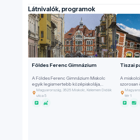
Látnivalók, programok
Földes Ferenc Gimnázium
Tiszai p
A Földes Ferenc Gimnázium Miskolc
A miskolc
egyik legismertebb középiskolája,
szorosan 
amely az épület története, múltja miatt
fejlődésév
Magyarország, 3525 Miskolc, Kelemen Didák
Magyaror
a városnéző séták egyik fontos
utca 5
tér 1
helyszíne.