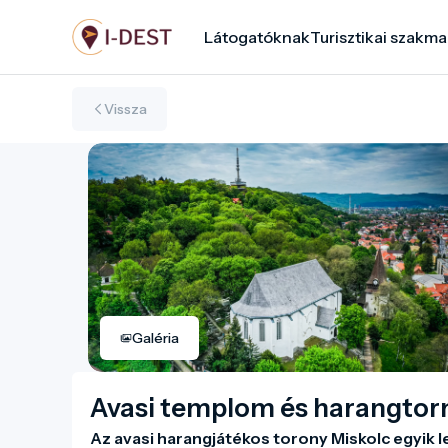
Ugrás
Látogatóknak
Turisztikai szakma
a
tartalomra
Vissza
Galéria
Avasi templom és harangtor
Az avasi harangjátékos torony Miskolc egyik le