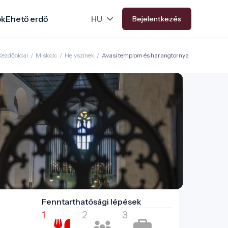
ok
Ehető erdő
Bejelentkezés
Kezdőoldal
/
Miskolc
/
Helyszínek
/
Avasi templom és harangtornya
Fenntarthatósági lépések
1
2
3