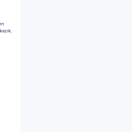
en
kezik,