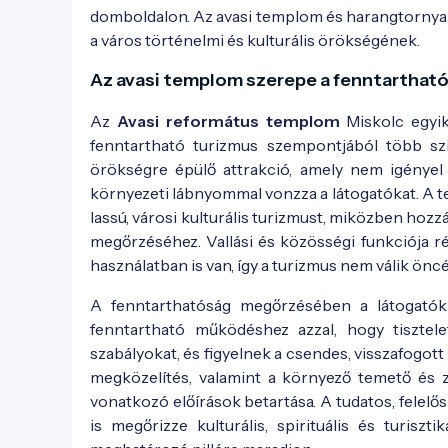
domboldalon. Az avasi templom és harangtornya íg
a város történelmi és kulturális örökségének.
Az avasi templom szerepe a fenntarthat
Az
Avasi református templom
Miskolc egyik
fenntartható turizmus szempontjából több szi
örökségre épülő attrakció, amely nem igényel 
környezeti lábnyommal vonzza a látogatókat. A t
lassú, városi kulturális turizmust, miközben hozzá
megőrzéséhez. Vallási és közösségi funkciója 
használatban is van, így a turizmus nem válik önc
A fenntarthatóság megőrzésében a látogatók
fenntartható működéshez azzal, hogy tisztelet
szabályokat, és figyelnek a csendes, visszafogott
megközelítés, valamint a környező temető és z
vonatkozó előírások betartása. A tudatos, felelő
is megőrizze kulturális, spirituális és turiszt