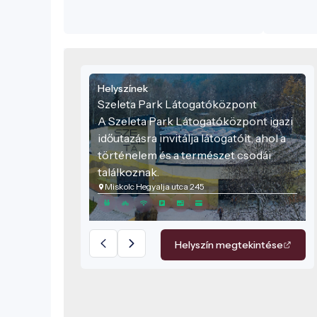
Helyszínek
Szeleta Park Látogatóközpont
A Szeleta Park Látogatóközpont igazi
időutazásra invitálja látogatóit, ahol a
történelem és a természet csodái
találkoznak.
Miskolc Hegyalja utca 245
Helyszín megtekintése