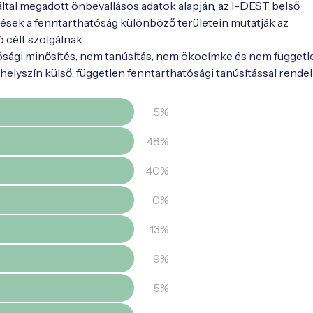
 által megadott önbevallásos adatok alapján, az I-DEST belső
ések a fenntarthatóság különböző területein mutatják az
ó célt szolgálnak.
ósági minősítés, nem tanúsítás, nem ökocímke és nem függetl
elyszín külső, független fenntarthatósági tanúsítással rendel
5%
48%
40%
0%
13%
9%
5%