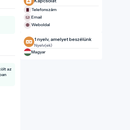
Kapcsolat
Telefonszám
Email
Weboldal
1 nyelv, amelyet beszélünk
Nyelv(ek)
Magyar
tölt az
ában