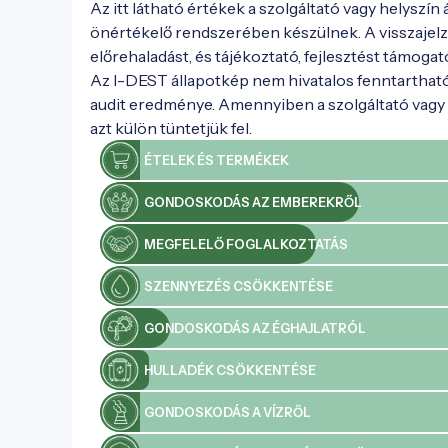
Az itt látható értékek a szolgáltató vagy helyszín
önértékelő rendszerében készülnek. A visszajelz
előrehaladást, és tájékoztató, fejlesztést támogat
Az I-DEST állapotkép nem hivatalos fenntarthat
audit eredménye. Amennyiben a szolgáltató vagy h
azt külön tüntetjük fel.
ÉTELEK ÉS TERMÉKEK
GONDOSKODÁS AZ EMBEREKRŐL
MEGFELELŐ FOGLALKOZTATÁS
SZENNYEZÉS CSÖKKENTÉSE
GONDOSKODÁS AZ ÉGHAJLATRÓL
HULLADÉK CSÖKKENTÉSE
GONDOSKODÁS A VÍZRŐL