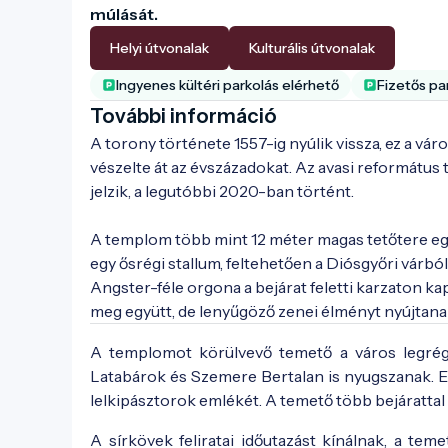
múlását.
Helyi útvonalak
Kulturális útvonalak
Ingyenes kültéri parkolás elérhető
Fizetős pa
További információ
A torony története 1557-ig nyúlik vissza, ez a vá
vészelte át az évszázadokat. Az avasi református t
jelzik, a legutóbbi 2020-ban történt.

A templom több mint 12 méter magas tetőtere egy
egy ősrégi stallum, feltehetően a Diósgyőri várból
Angster-féle orgona a bejárat feletti karzaton ka
A templom és a harangtorony 1942-ben, régi
meg együtt, de lenyűgöző zenei élményt nyújtana
A templomot körülvevő temető a város legrégeb
Latabárok és Szemere Bertalan is nyugszanak. E
lelkipásztorok emlékét. A temető több bejárattal
A sírkövek feliratai időutazást kínálnak, a tem