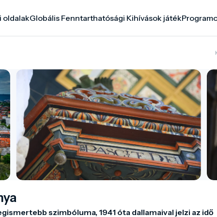
i oldalak
Globális Fenntarthatósági Kihívások játék
Program
nya
gismertebb szimbóluma, 1941 óta dallamaival jelzi az idő 