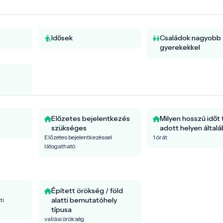
Idősek
Családok nagyobb
gyerekekkel
Előzetes bejelentkezés
Milyen hosszú időt 
szükséges
adott helyen által
Előzetes bejelentkezéssel
1 órát
látogatható
Épített örökség / föld
alatti bemutatóhely
ti
típusa
vallási örökség