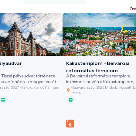
Ös
ályaudvar
Kakastemplom - Belvárosi
református templom
i Tiszai pályaudvar története
A Belvárosi református templom,
összefonódik a magyar vasút
közismert nevén a Kakastemplom,
el.
Miskolc legnagyobb református
szág, 3527 Miskolc, Kandó Kálmán
Magyarország, 3525 Miskolc, Kossuth L
temploma, melyet aranyozott kaka
utca 17
díszít a közel 70 méteres torony
tetején.