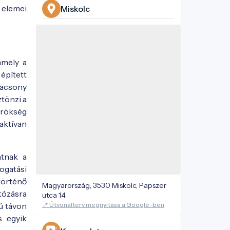
s elemei
Miskolc
amely a
épített
lacsony
tönzi a
 örökség
aktívan
atnak a
ogatási
 történő
Magyarország, 3530 Miskolc, Papszer
tózásra
utca 14
📍 Útvonalterv megnyitása a Google-ben
zú távon
s egyik