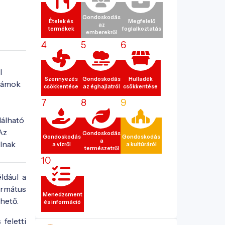
Gondoskodás
Ételek és
Megfelelő
az
termékek
foglalkoztatás
emberekről
4
5
6
 
Szennyezés
Gondoskodás
Hulladék
zámok 
csökkentése
az éghajlatról
csökkentése
7
8
9
álható 
z 
Gondoskodás
Gondoskodás
Gondoskodás
a
lnak 
a vízről
a kultúráról
természetről
10
ldául a
ormátus
Menedzsment
thető.
és információ
feletti