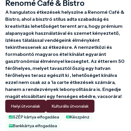
Renomé Café & Bistro
A hangulatos étkezések helyszíne a Renomé Café & 
Bistro, ahol a bisztró stílus adta szabadság és 
kreativitás lehetőséget teremt arra, hogy prémium 
alapanyagok használatával és szemet kényeztető, 
ízléses tálalással vendégeink élményként 
tekinthessenek az étkezésre. A nemzetközi és 
formabontó magyaros étel kínálat egyaránt 
gasztronómiai élménnyel kecsegtet. Az étterem 50 
férőhelyes, melyet tavasztól őszig egy hatvan 
férőhelyes terasz egészít ki , lehetőséget kínálva 
ezzel nem csak az a ’la carte étkezések számára, 
hanem a rendezvények lebonyolítására is. Engedje 
magát elcsábítani egy fenséges ebédre, vacsorára!
Helyi útvonalak
Kulturális útvonalak
SZÉP kártya elfogadása
Készpénz
Bankkártya elfogadása