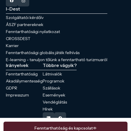
I-Dest
Szolgáltatói kérdőív
ÁSZF partnereknek
Fenntarthatósági nyilatkozat
CROSSDEST
Karrier
Fenntarthatósági globális játék felhívás
E-learning - tanuljon tőlünk a fenntartható turizmusról
Irányelvek
Többre vágyik?
Fenntarthatóság
Látnivalók
Akadálymentesség
Programok
GDPR
Szállások
Impresszum
Események
Vendéglátás
Hírek
Fenntarthatóság és kapcsolat