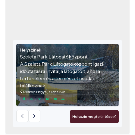
Helyszínek
Szeleta Park Látogatóközpont
A Szeleta Park Látogatóközpont igazi
időutazásra invitálja látogatóit, ahol a
történelem és a természet csodái
találkoznak.
Miskolc Hegyalja utca 245
Helyszín megtekintése