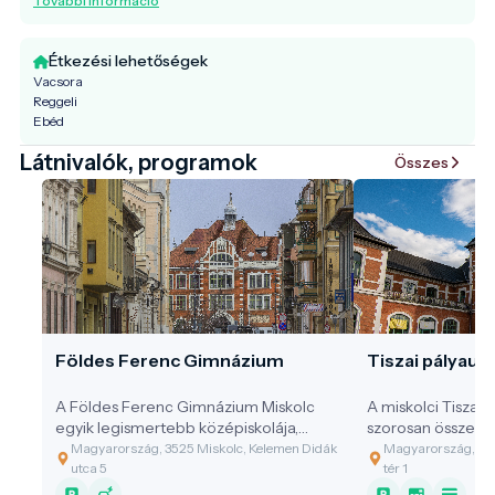
További információ
Étkezési lehetőségek
Vacsora
Reggeli
Ebéd
Látnivalók, programok
Összes
Földes Ferenc Gimnázium
Tiszai pályaud
A Földes Ferenc Gimnázium Miskolc
A miskolci Tiszai
egyik legismertebb középiskolája,
szorosan összefo
amely az épület története, múltja miatt
fejlődésével.
Magyarország, 3525 Miskolc, Kelemen Didák
Magyarország, 35
a városnéző séták egyik fontos
utca 5
tér 1
helyszíne.