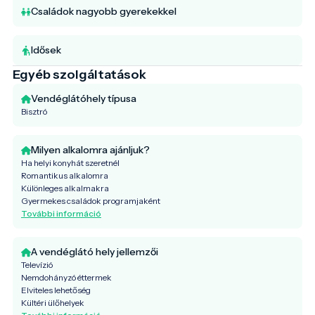
Családok nagyobb gyerekekkel
Idősek
Egyéb szolgáltatások
Vendéglátóhely típusa
Bisztró
Milyen alkalomra ajánljuk?
Ha helyi konyhát szeretnél
Romantikus alkalomra
Különleges alkalmakra
Gyermekes családok programjaként
További információ
A vendéglátó hely jellemzői
Televízió
Nemdohányzó éttermek
Elviteles lehetőség
Kültéri ülőhelyek