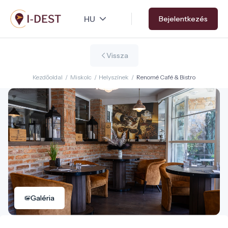
Ugrás
Bejelentkezés
a
tartalomra
Vissza
Kezdőoldal
/
Miskolc
/
Helyszínek
/
Renomé Café & Bistro
Galéria