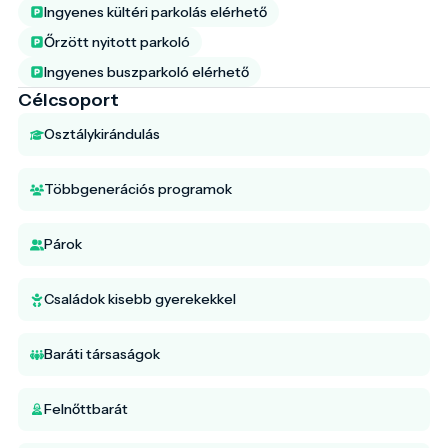
Ingyenes kültéri parkolás elérhető
Őrzött nyitott parkoló
Ingyenes buszparkoló elérhető
Célcsoport
Osztálykirándulás
Többgenerációs programok
Párok
Családok kisebb gyerekekkel
Baráti társaságok
Felnőttbarát