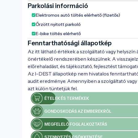
Parkolási információ
Elektromos autó töltés elérhető (fizetős)
Őrzött nyitott parkoló
E-bike töltés elérhető
Fenntarthatósági állapotkép
Az itt látható értékek a szolgáltató vagy helyszín
önértékelő rendszerében készülnek. A visszajelz
előrehaladást, és tájékoztató, fejlesztést támogat
Az I-DEST állapotkép nem hivatalos fenntarthat
audit eredménye. Amennyiben a szolgáltató vagy h
azt külön tüntetjük fel.
ÉTELEK ÉS TERMÉKEK
GONDOSKODÁS AZ EMBEREKRŐL
MEGFELELŐ FOGLALKOZTATÁS
SZENNYEZÉS CSÖKKENTÉSE