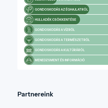
GONDOSKODÁS AZ ÉGHAJLATRÓL
HULLADÉK CSÖKKENTÉSE
GONDOSKODÁS A VÍZRŐL
GONDOSKODÁS A TERMÉSZETRŐL
GONDOSKODÁS A KULTÚRÁRÓL
MENEDZSMENT ÉS INFORMÁCIÓ
Partnereink