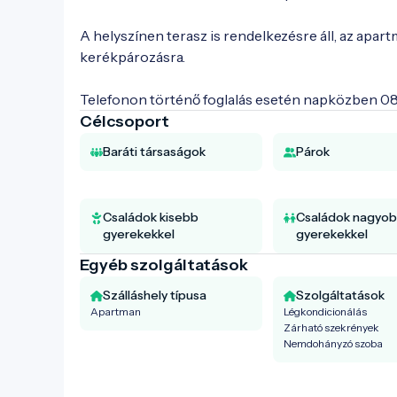
A helyszínen terasz is rendelkezésre áll, az apar
kerékpározásra.

Telefonon történő foglalás esetén napközben 08-
Célcsoport
Baráti társaságok
Párok
Családok kisebb
Családok nagyo
gyerekekkel
gyerekekkel
Egyéb szolgáltatások
Szálláshely típusa
Szolgáltatások
Apartman
Légkondicionálás
Zárható szekrények
Nemdohányzó szoba