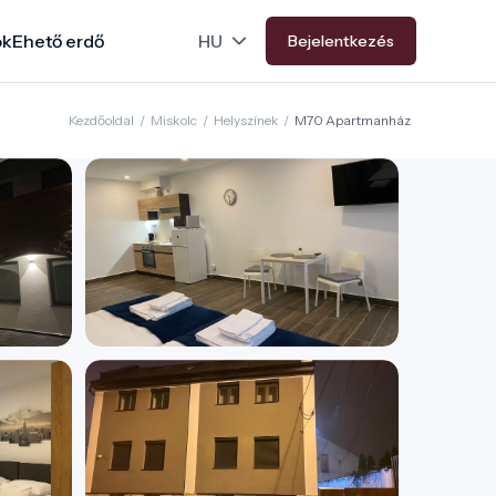
ok
Ehető erdő
Bejelentkezés
Kezdőoldal
/
Miskolc
/
Helyszínek
/
M70 Apartmanház