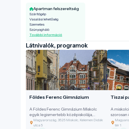
Apartman felszereltség
Szárítógép
Vasalási lehetőség
Szemetes
Szúnyogháló
További információ
Látnivalók, programok
Földes Ferenc Gimnázium
Tiszai p
A Földes Ferenc Gimnázium Miskolc
A miskolc
egyik legismertebb középiskolája,
szorosan 
amely az épület története, múltja miatt
fejlődésév
Magyarország, 3525 Miskolc, Kelemen Didák
Magyaror
a városnéző séták egyik fontos
utca 5
tér 1