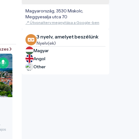
Magyarország, 3530 Miskolc,
Meggyesalja utca 70
📍 Útvonalterv megnyitása a Google-ben
3 nyelv, amelyet beszélünk
Nyelv(ek)
szes
Magyar
Angol
Other
ajos
s