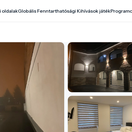
i oldalak
Globális Fenntarthatósági Kihívások játék
Program