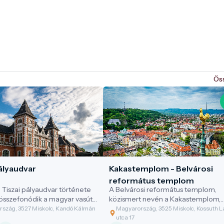
Ös
ályaudvar
Kakastemplom - Belvárosi
református templom
i Tiszai pályaudvar története
A Belvárosi református templom,
összefonódik a magyar vasút
közismert nevén a Kakastemplom,
el.
Miskolc legnagyobb református
szág, 3527 Miskolc, Kandó Kálmán
Magyarország, 3525 Miskolc, Kossuth L
temploma, melyet aranyozott kaka
utca 17