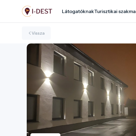
Ugrás
Látogatóknak
Turisztikai szakma
a
tartalomra
Vissza