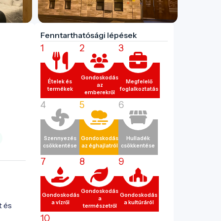
Fenntarthatósági lépések
1
2
3
Gondoskodás
Ételek és
Megfelelő
az
termékek
foglalkoztatás
emberekről
4
5
6
Szennyezés
Gondoskodás
Hulladék
csökkentése
az éghajlatról
csökkentése
7
8
9
Gondoskodás
Gondoskodás
Gondoskodás
a
a vízről
a kultúráról
 és 
természetről
10