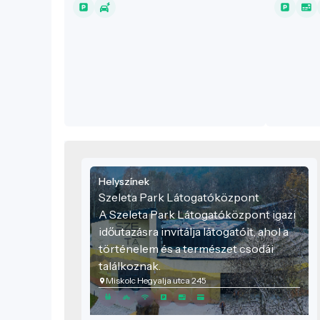
helyszíne.
Helyszínek
Szeleta Park Látogatóközpont
A Szeleta Park Látogatóközpont igazi
időutazásra invitálja látogatóit, ahol a
történelem és a természet csodái
találkoznak.
Miskolc Hegyalja utca 245