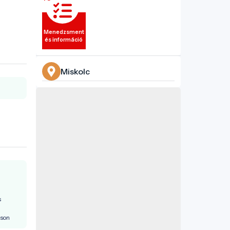
Menedzsment
és információ
Miskolc
s
áson