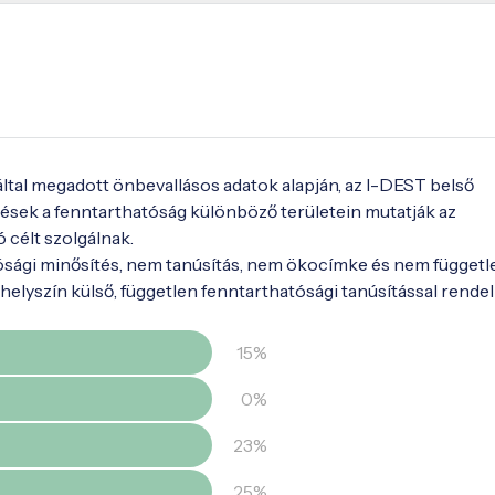
 által megadott önbevallásos adatok alapján, az I-DEST belső
ések a fenntarthatóság különböző területein mutatják az
ó célt szolgálnak.
ósági minősítés, nem tanúsítás, nem ökocímke és nem függetl
elyszín külső, független fenntarthatósági tanúsítással rendel
15%
0%
23%
25%