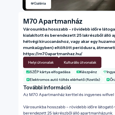
Galéria
M70 Apartmanház
Városunkba hosszabb – rövidebb időre látogat
kialakított és berendezett 25 lakrészből álló
hétvégi kiruccanáshoz, vagy akar egy huzamos
munkaügyben) eltöltött periódusra, átmeneti
https://m70apartmanhaz.hu/
Helyi útvonalak
Kulturális útvonalak
SZÉP kártya elfogadása
Készpénz
Ingy
Elektromos autó töltés elérhető (fizetős)
Őrz
További információ
Az M70 Apartmanház kerttel és ingyenes wifivel v
Városunkba hosszabb – rövidebb időre látogató ve
berendezett 25 lakrészből álló apartmanházunk.
