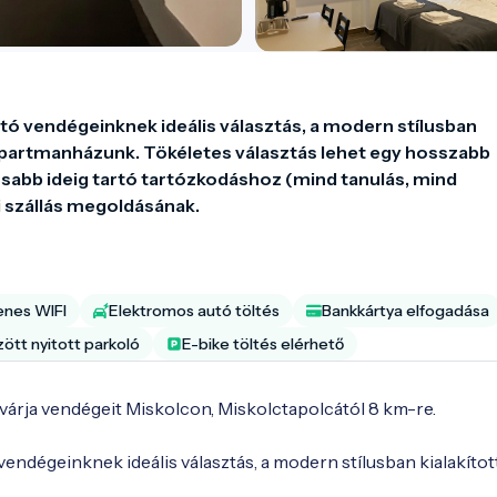
ó vendégeinknek ideális választás, a modern stílusban 
 apartmanházunk. Tökéletes választás lehet egy hosszabb 
abb ideig tartó tartózkodáshoz (mind tanulás, mind 
 szállás megoldásának.

enes WIFI
Elektromos autó töltés
Bankkártya elfogadása
ött nyitott parkoló
E-bike töltés elérhető
árja vendégeit Miskolcon, Miskolctapolcától 8 km-re.

ndégeinknek ideális választás, a modern stílusban kialakított