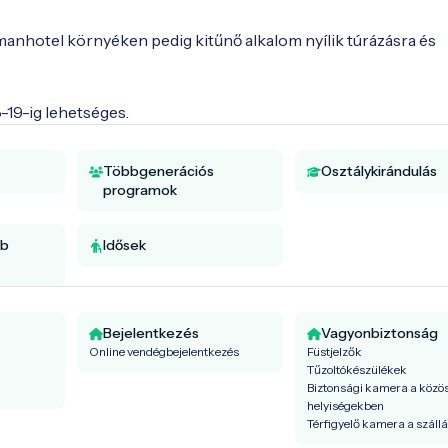
tmanhotel környéken pedig kitűnő alkalom nyílik túrázásra és 
19-ig lehetséges.
Többgenerációs
Osztálykirándulás
programok
bb
Idősek
Bejelentkezés
Vagyonbiztonság
Online vendégbejelentkezés
Füstjelzők
Tűzoltókészülékek
Biztonsági kamera a közö
helyiségekben
Térfigyelő kamera a száll