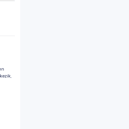
en
kezik,