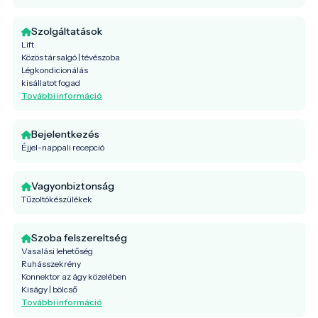
Szolgáltatások
Lift
Közös társalgó | tévészoba
Légkondicionálás
kisállatot fogad
További információ
Bejelentkezés
Éjjel-nappali recepció
Vagyonbiztonság
Tűzoltókészülékek
Szoba felszereltség
Vasalási lehetőség
Ruhásszekrény
Konnektor az ágy közelében
Kiságy | bölcső
További információ