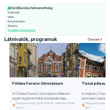
Fürdőszoba felszereltség
Tusfürdő
Vécé
Zuhanykabin
Zuhany
További információ
Látnivalók, programok
Összes
Földes Ferenc Gimnázium
Tiszai pályaud
A Földes Ferenc Gimnázium Miskolc
A miskolci Tiszai
egyik legismertebb középiskolája,
szorosan összefo
amely az épület története, múltja miatt
fejlődésével.
Magyarország, 3525 Miskolc, Kelemen Didák
Magyarország, 35
a városnéző séták egyik fontos
utca 5
tér 1