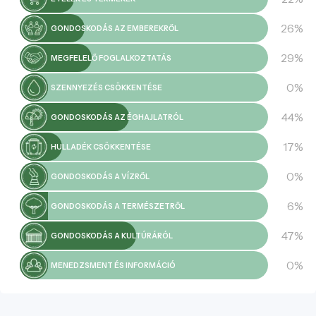
26%
GONDOSKODÁS AZ EMBEREKRŐL
29%
MEGFELELŐ FOGLALKOZTATÁS
0%
SZENNYEZÉS CSÖKKENTÉSE
44%
GONDOSKODÁS AZ ÉGHAJLATRÓL
17%
HULLADÉK CSÖKKENTÉSE
0%
GONDOSKODÁS A VÍZRŐL
6%
GONDOSKODÁS A TERMÉSZETRŐL
47%
GONDOSKODÁS A KULTÚRÁRÓL
0%
MENEDZSMENT ÉS INFORMÁCIÓ