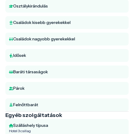
Osztálykirándulás
Családok kisebb gyerekekkel
Családok nagyobb gyerekekkel
Idősek
Baráti társaságok
Párok
Felnőttbarát
Egyéb szolgáltatások
Szálláshely típusa
Hotel 3 csillag