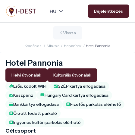
Ugrás
Bejelentkezés
a
tartalomra
Vissza
Kezdőoldal
/
Miskolc
/
Helyszínek
/
Hotel Pannonia
Hotel Pannonia
Helyi útvonalak
Kulturális útvonalak
Erős, kódolt WIFI
SZÉP kártya elfogadása
Készpénz
Hungary Card kártya elfogadása
Bankkártya elfogadása
Fizetős parkolás elérhető
Őrzött fedett parkoló
Ingyenes kültéri parkolás elérhető
Célcsoport