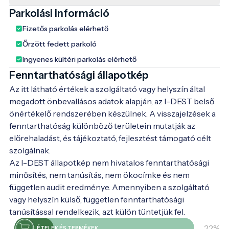
Parkolási információ
Fizetős parkolás elérhető
Őrzött fedett parkoló
Ingyenes kültéri parkolás elérhető
Fenntarthatósági állapotkép
Az itt látható értékek a szolgáltató vagy helyszín által
megadott önbevallásos adatok alapján, az I-DEST belső
önértékelő rendszerében készülnek. A visszajelzések a
fenntarthatóság különböző területein mutatják az
előrehaladást, és tájékoztató, fejlesztést támogató célt
szolgálnak.
Az I-DEST állapotkép nem hivatalos fenntarthatósági
minősítés, nem tanúsítás, nem ökocímke és nem
független audit eredménye. Amennyiben a szolgáltató
vagy helyszín külső, független fenntarthatósági
tanúsítással rendelkezik, azt külön tüntetjük fel.
22%
ÉTELEK ÉS TERMÉKEK