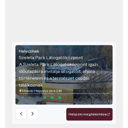
Helyszínek
Szeleta Park Látogatóközpont
A Szeleta Park Látogatóközpont igazi
időutazásra invitálja látogatóit, ahol a
történelem és a természet csodái
találkoznak.
Miskolc Hegyalja utca 245
Helyszín megtekintése