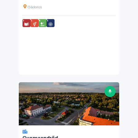
Gádoros
Gyomaendrőd