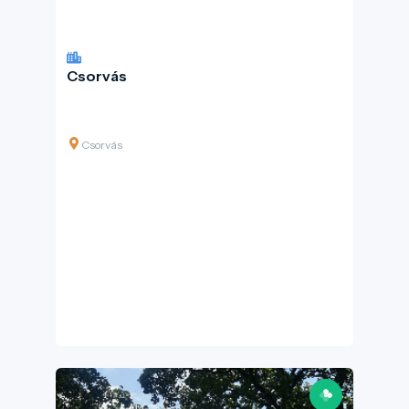
Csorvás
Csorvás