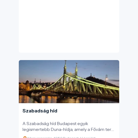
szobrászművész készítette, és 2007
szeptemberében, a regény megjelenésének
századik évfordulója alkalmából avatták fel.
Szabadság híd
A Szabadság híd Budapest egyik
legismertebb Duna-hídja, amely a Fővám teret
és a Szent Gellért teret köti össze. Az 1896-