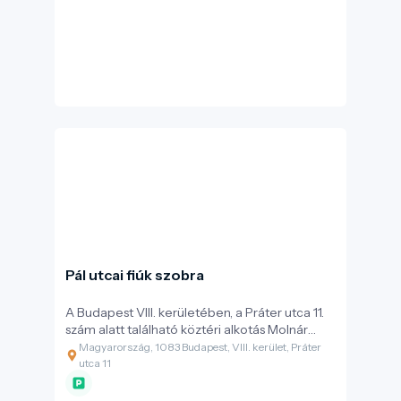
stílus egyik legszebb európai példája.
Pál utcai fiúk szobra
A Budapest VIII. kerületében, a Práter utca 11.
szám alatt található köztéri alkotás Molnár
Ferenc 1907-ben megjelent, A Pál utcai fiúk
Magyarország, 1083 Budapest, VIII. kerület, Práter
című regényének egyik legmeghatározóbb
utca 11
jelenetét, az „einstandot” ábrázolja. A
szoborcsoportot Szanyi Péter