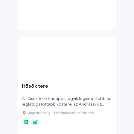
Hősök tere
A Hősök tere Budapest egyik legismertebb és
leglátogatottabb köztere, az Andrássy út
lezárása és a Városliget kapuja. A tér a
Magyarország, 1146 Budapest, Hősök tere
Millenniumi emlékművel együtt a magyar
államiság és történelmi emlékezet egyik
legfontosabb budapesti jelképe, az Andrássy
úttal együtt pedig a budapesti világörökségi