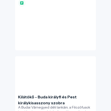
építészeti remekműve. Az 1884-ben
megnyitott állomás a korabeli technológiai
fejlődés és az Osztrák-Magyar Monarchia
gazdasági fellendülésének monumentális
emlékműve, amely a mai napig megőrizte
eredeti funkcióját és történelmi fényét.
Kilátókő - Buda királyfi és Pest
királykisasszony szobra
A Budai Várnegyed déli lankáin, a Filozófusok