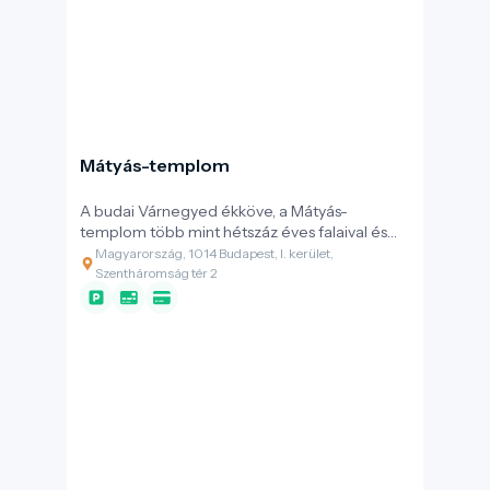
Mátyás-templom
A budai Várnegyed ékköve, a Mátyás-
templom több mint hétszáz éves falaival és
ikonikus, színes Zsolnay-tetőcserepeivel a
Magyarország, 1014 Budapest, I. kerület,
magyar történelem legfontosabb
Szentháromság tér 2
eseményeinek helyszíne. A gótikus remekmű
ma már nemcsak spirituális és kulturális
központ, hanem a tudatos örökségvédelem
példája is, ahol a középkori hagyományok a
modern fenntarthatósági törekvésekkel
találkoznak a Duna felett.