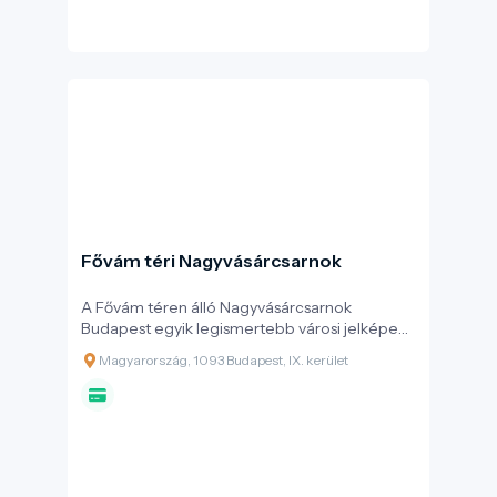
Fővám téri Nagyvásárcsarnok
A Fővám téren álló Nagyvásárcsarnok
Budapest egyik legismertebb városi jelképe
és a főváros legnagyobb fedett piaca. A
Magyarország, 1093 Budapest, IX. kerület
Szabadság híd pesti hídfőjénél fekvő épület
egyszerre őrzi a 19. század végi Budapest
hangulatát és a mai városi élet lüktetését:
egyszerre bevásárlóhely, gasztronómiai
találkozópont és turisztikai látványosság.