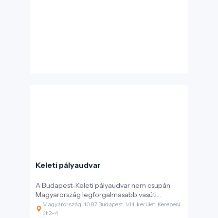
helyszín része.
Keleti pályaudvar
A Budapest-Keleti pályaudvar nem csupán
Magyarország legforgalmasabb vasúti
csomópontja, hanem a főváros egyik
Magyarország, 1087 Budapest, VIII. kerület, Kerepesi
legimpozánsabb, nemzetközileg is elismert
út 2-4