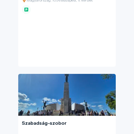
Magyarország, 1056 Budapest, V. kerület
ban átadott átkelő eredetileg Ferenc József
híd néven nyílt meg, és a főváros harmadik
hídjaként fontos szerepet játszott a modern
Budapest kialakulásában. Könnyű felismerni a
jellegzetes zöld acélszerkezetéről és a
pilléreit díszítő turulmadarakról.
Szabadság-szobor