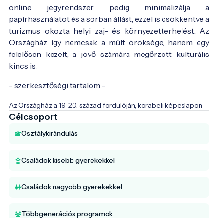
online jegyrendszer pedig minimalizálja a
papírhasználatot és a sorban állást, ezzel is csökkentve a
turizmus okozta helyi zaj- és környezetterhelést. Az
Országház így nemcsak a múlt öröksége, hanem egy
felelősen kezelt, a jövő számára megőrzött kulturális
kincs is.
- szerkesztőségi tartalom -
Az Országház a 19-20. század fordulóján, korabeli képeslapon
Célcsoport
Osztálykirándulás
Családok kisebb gyerekekkel
Családok nagyobb gyerekekkel
Többgenerációs programok