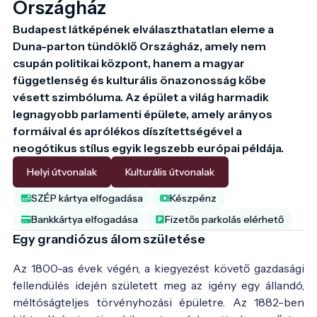
Országház
Budapest látképének elválaszthatatlan eleme a 
Duna-parton tündöklő Országház, amely nem 
csupán politikai központ, hanem a magyar 
függetlenség és kulturális önazonosság kőbe 
vésett szimbóluma. Az épület a világ harmadik 
legnagyobb parlamenti épülete, amely arányos 
formáival és aprólékos díszítettségével a 
neogótikus stílus egyik legszebb európai példája.
Helyi útvonalak
Kulturális útvonalak
SZÉP kártya elfogadása
Készpénz
Bankkártya elfogadása
Fizetős parkolás elérhető
Egy grandiózus álom születése
Az 1800-as évek végén, a kiegyezést követő gazdasági
fellendülés idején született meg az igény egy állandó,
méltóságteljes törvényhozási épületre. Az 1882-ben