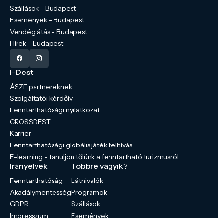
Szállások - Budapest
Események - Budapest
Vendéglátás - Budapest
Hírek - Budapest
I-Dest
ÁSZF partnereknek
Szolgáltatói kérdőív
Fenntarthatósági nyilatkozat
CROSSDEST
Karrier
Fenntarthatósági globális játék felhívás
E-learning - tanuljon tőlünk a fenntartható turizmusról
Irányelvek
Többre vágyik?
Fenntarthatóság
Látnivalók
Akadálymentesség
Programok
GDPR
Szállások
Impresszum
Események