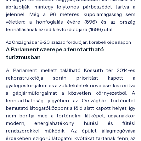
ábrázolják, mintegy folytonos párbeszédet tartva a
jelennel. Még a 96 méteres kupolamagasság sem
véletlen: a honfoglalás évére (896) és az ország
fennállásának ezredik évfordulójára (1896) utal.
Az Országház a 19-20. század fordulóján, korabeli képeslapon
A Parlament szerepe a fenntartható
turizmusban
A Parlament mellett található Kossuth tér 2014-es
rekonstrukciója során prioritást kapott a
gyalogosforgalom és a zöldfelületek növelése, kiszorítva
a gépjárműforgalmat a közvetlen környezetből. A
fenntarthatóság jegyében az Országház történetét
bemutató látogatóközpont a föld alatt kapott helyet, így
nem bontja meg a történelmi látképet, ugyanakkor
modern, energiahatékony hűtési és fűtési
rendszerekkel működik. Az épület állagmegóvása
érdekében szigorú látogatói kvótákat tartanak fenn, az