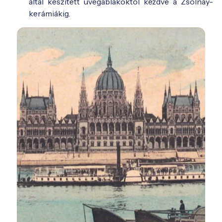
által készített üvegablakoktól kezdve a Zsolnay-
kerámiákig.