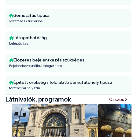
Bemutatás típusa
vezetéses / turnusos
Látogathatóság
belépődíjas
Előzetes bejelentkezés szükséges
Bejelentkezés nélkül látogatható
Épített örökség / föld alatti bemutatóhely típusa
történelmi helyszín
Látnivalók, programok
Összes