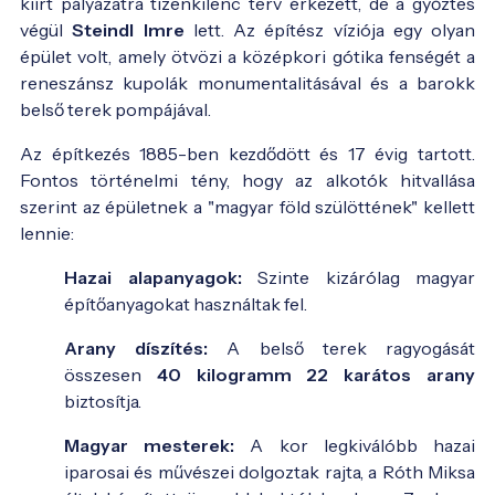
kiírt pályázatra tizenkilenc terv érkezett, de a győztes
végül
Steindl Imre
lett. Az építész víziója egy olyan
épület volt, amely ötvözi a középkori gótika fenségét a
reneszánsz kupolák monumentalitásával és a barokk
belső terek pompájával.
Az építkezés 1885-ben kezdődött és 17 évig tartott.
Fontos történelmi tény, hogy az alkotók hitvallása
szerint az épületnek a "magyar föld szülöttének" kellett
lennie:
Hazai alapanyagok:
Szinte kizárólag magyar
építőanyagokat használtak fel.
Arany díszítés:
A belső terek ragyogását
összesen
40 kilogramm 22 karátos arany
biztosítja.
Magyar mesterek:
A kor legkiválóbb hazai
iparosai és művészei dolgoztak rajta, a Róth Miksa