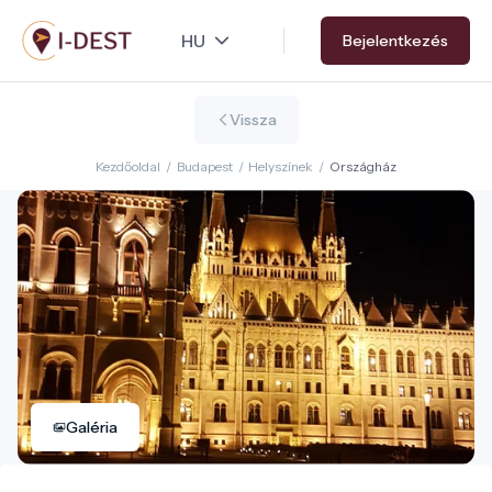
Ugrás
Bejelentkezés
a
tartalomra
Vissza
Kezdőoldal
/
Budapest
/
Helyszínek
/
Országház
Galéria