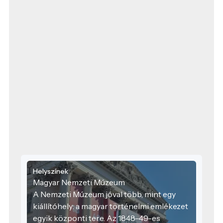
Helyszínek
Magyar Nemzeti Múzeum
A Nemzeti Múzeum jóval több, mint egy
kiállítóhely: a magyar történelmi emlékezet
egyik központi tere. Az 1848–49-es