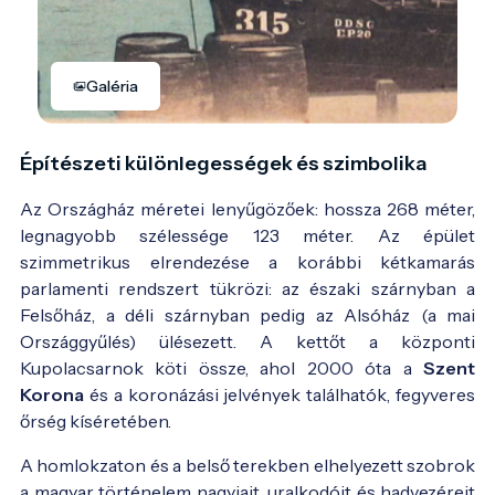
Galéria
Építészeti különlegességek és szimbolika
Az Országház méretei lenyűgözőek: hossza 268 méter,
legnagyobb szélessége 123 méter. Az épület
szimmetrikus elrendezése a korábbi kétkamarás
parlamenti rendszert tükrözi: az északi szárnyban a
Felsőház, a déli szárnyban pedig az Alsóház (a mai
Országgyűlés) ülésezett. A kettőt a központi
Kupolacsarnok köti össze, ahol 2000 óta a
Szent
Korona
és a koronázási jelvények találhatók, fegyveres
őrség kíséretében.
A homlokzaton és a belső terekben elhelyezett szobrok
a magyar történelem nagyjait, uralkodóit és hadvezéreit