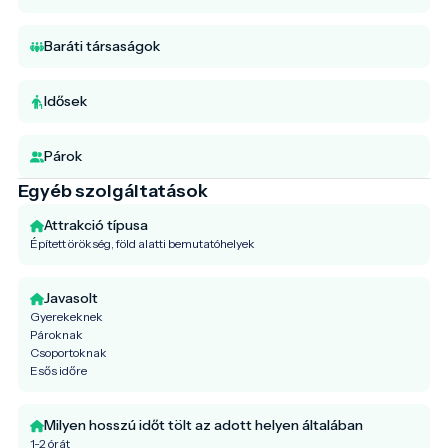
Baráti társaságok
Idősek
Párok
Egyéb szolgáltatások
Attrakció típusa
Épített örökség, föld alatti bemutatóhelyek
Javasolt
Gyerekeknek
Pároknak
Csoportoknak
Esős időre
Milyen hosszú időt tölt az adott helyen általában
1-2 órát