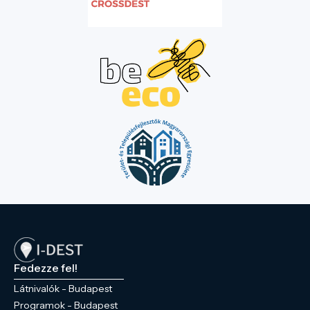
Fedezze fel!
Látnivalók - Budapest
Programok - Budapest