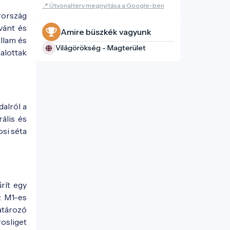
📍 Útvonalterv megnyitása a Google-ben
ország
vánt és
Amire büszkék vagyunk
állam és
Világörökség - Magterület
alottak
alról a
ális és
osi séta
rít egy
z M1-es
határozó
rosliget