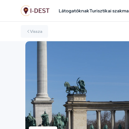
Ugrás
Látogatóknak
Turisztikai szakma
a
tartalomra
Vissza