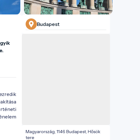
Budapest
gyik 
e.
ezredik
akítása
örténeti
ténelem
Magyarország, 1146 Budapest, Hősök
tere