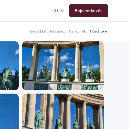
Bejelentkezés
Kezdőoldal
/
Budapest
/
Helyszínek
/
Hősök tere