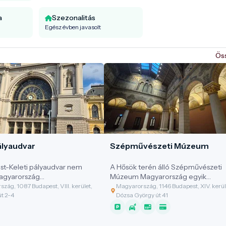
a
Szezonalitás
Egész évben javasolt
Ös
ályaudvar
Szépművészeti Múzeum
t-Keleti pályaudvar nem
A Hősök terén álló Szépművészeti
agyarország
Múzeum Magyarország egyik
masabb vasúti csomópontja,
legfontosabb művészeti intézmény
zág, 1087 Budapest, VIII. kerület,
Magyarország, 1146 Budapest, XIV. kerül
őváros egyik
Olyan hely, ahol az ókori civilizációk
út 2-4
Dózsa György út 41
nsabb, nemzetközileg is
emlékei, az európai régi mesterek
építészeti remekműve. Az
alkotásai és a magyar művészeti
megnyitott állomás a
örökség korai fejezetei ugyanabba