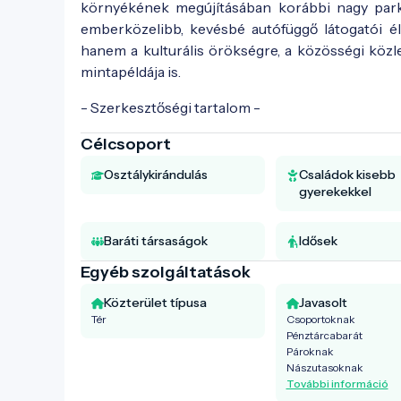
környékének megújításában korábbi nagy parkol
emberközelibb, kevésbé autófüggő látogatói é
hanem a kulturális örökségre, a közösségi köz
mintapéldája is.
- Szerkesztőségi tartalom -
Célcsoport
Osztálykirándulás
Családok kisebb
gyerekekkel
Baráti társaságok
Idősek
Egyéb szolgáltatások
Közterület típusa
Javasolt
Tér
Csoportoknak
Pénztárcabarát
Pároknak
Nászutasoknak
További információ