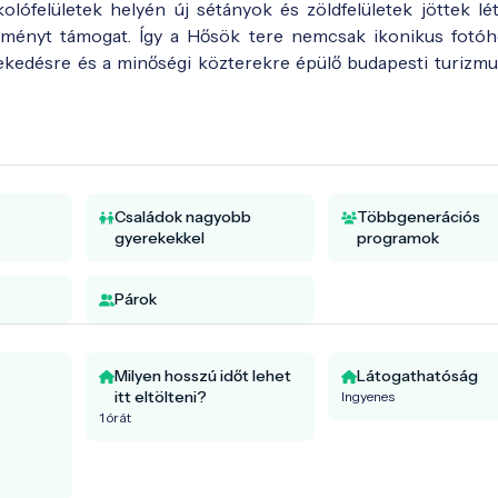
ófelületek helyén új sétányok és zöldfelületek jöttek lét
lményt támogat. Így a Hősök tere nemcsak ikonikus fotóhe
lekedésre és a minőségi közterekre épülő budapesti turizmu
Családok nagyobb
Többgenerációs
gyerekekkel
programok
Párok
Milyen hosszú időt lehet
Látogathatóság
itt eltölteni?
Ingyenes
1 órát