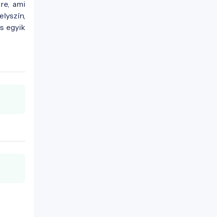
re, ami
lyszín,
s egyik