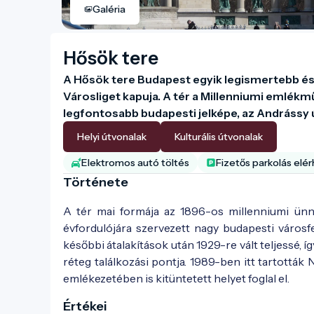
Galéria
Hősök tere
A Hősök tere Budapest egyik legismertebb és l
Városliget kapuja. A tér a Millenniumi emlékm
legfontosabb budapesti jelképe, az Andrássy ú
Helyi útvonalak
Kulturális útvonalak
Elektromos autó töltés
Fizetős parkolás elé
Története
A tér mai formája az 1896-os millenniumi ünne
évfordulójára szervezett nagy budapesti városf
későbbi átalakítások után 1929-re vált teljessé,
réteg találkozási pontja. 1989-ben itt tartottá
emlékezetében is kitüntetett helyet foglal el.
A tér a 19-20. század fordulóján - Fotó:
régi 
Értékei