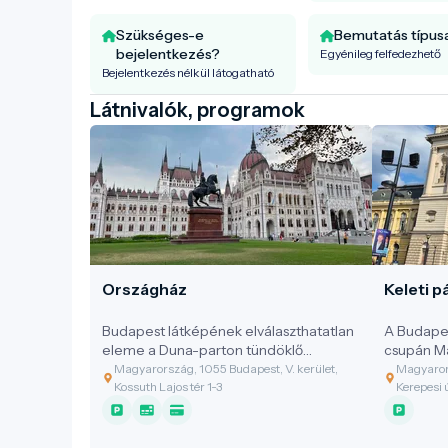
Szükséges-e
Bemutatás típus
bejelentkezés?
Egyénileg felfedezhető
Bejelentkezés nélkül látogatható
Látnivalók, programok
Országház
Keleti p
Budapest látképének elválaszthatatlan
A Budapes
eleme a Duna-parton tündöklő
csupán M
Országház, amely nem csupán politikai
legforgal
Magyarország, 1055 Budapest, V. kerület,
Magyarors
központ, hanem a magyar
hanem a f
Kossuth Lajos tér 1-3
Kerepesi 
függetlenség és kulturális önazonosság
legimpozá
kőbe vésett szimbóluma. Az épület a
elismert 
világ harmadik legnagyobb parlamenti
1884-ben 