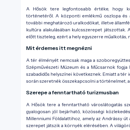
A Hősök tere legfontosabb értéke, hogy k
történetéről. A központi emlékmű oszlopa és a
további meghatározó uralkodókat, illetve államfér
kultúra alakulásában kulcsszerepet játszottak. 
előtt tiszteleg, ezért a hely egyszerre műalkotás
A tér s 20. század első felében - Fotó:
régi k
Mit érdemes itt megnézni
A tér élményét nemcsak maga a szoboregyüttes a
Szépművészeti Múzeum és a Műcsarnok fogja köz
szabadidős helyszínei következnek. Emiatt a tér i
során szeretnék összekapcsolni a történelmet, a
A tér a 20. század eéső felében - Fotó:
régi 
Szerepe a fenntartható turizmusban
A Hősök tere a fenntartható városlátogatás sze
gyalogosan jól bejárható, közösségi közlekedé
Millenniumi Földalattihoz, amely az Andrássy út a
szerepet játszik a környék elérésében. A világör