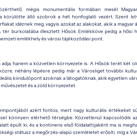
özérthető, mégis monumentális formában mesél Magyar
 körülötte álló szobrok a hét honfoglaló vezért, Szent Ist
fiakat idéznek meg, vagyis azokat az alakokat, akik a magyar 
A tér burkolatába illesztett Hősök Emlékköve pedig a hősi h
, nemzeti emlékhely és városi tájékozódási pont.
épeslap
dja, hanem a közvetlen környezete is. A Hősök terét két old
re, néhány lépésre pedig már a Városliget további kultur
deális kiindulópont azoknak a látogatóknak, akik egyetlen vár
 művészetet és a zöld környezetet.
képeslap
mpontjából azért fontos, mert nagy kulturális értékeket sű
ssel könnyen elérhető térségbe. Közvetlenül kapcsolódik a
latt épült ki, és a kontinens első földalattijaként ma is meg
ökségi státusz a megőrzés-alapú szemléletet erősíti, míg a Vá