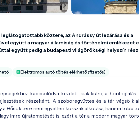
eglátogatottabb köztere, az Andrássy út lezárása és a 
űvel együtt a magyar államiság és történelmi emlékezet e
ttal együtt pedig a budapesti világörökségi helyszín rész
rhető
Elektromos autó töltés elérhető (fizetős)
pségekhez kapcsolódva kezdett kialakulni, a honfoglalás 
ejlesztések részeként. A szoboregyüttes és a tér végső kial
 így a Hősök tere nem egyetlen korszak alkotása, hanem több t
k Nagy Imre újratemetését is, ezért a tér a modern magyar tör
képeslap