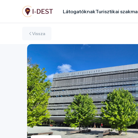
Ugrás
Látogatóknak
Turisztikai szakma
a
tartalomra
Vissza