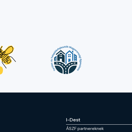
I-Dest
ÁSZF partnereknek