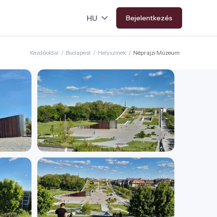
Bejelentkezés
Kezdőoldal
/
Budapest
/
Helyszínek
/
Néprajzi Múzeum