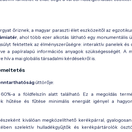
yat őriznek, a magyar paraszti élet eszközeitől az egzotikus
ámiatér
, ahol több ezer alkotás látható egy monumentális ü
súlyt fektettek az élményszerűségre: interaktív panelek és d
entve a papíralapú információs anyagok szükségességét. A
hív a mai globális társadalmi kérdésekről is.
emeltetés
fenntarthatóság
úttörője:
0%-a a földfelszín alatt található. Ez a megoldás term
ermek hűtése és fűtése minimális energiát igényel a hagy
szeként kiválóan megközelíthető kerékpárral, gyalogosan
etében szelektív hulladékgyűjtők és kerékpártárolók öszt