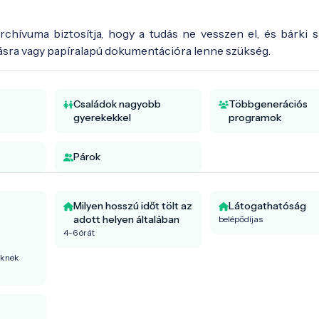
chívuma biztosítja, hogy a tudás ne vesszen el, és bárki 
azásra vagy papíralapú dokumentációra lenne szükség.
Családok nagyobb
Többgenerációs
gyerekekkel
programok
Párok
Milyen hosszú időt tölt az
Látogathatóság
adott helyen általában
belépődíjas
4-6 órát
őknek