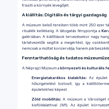
frissíti a környék levegőjét.
A kiállítás: Digitális és tárgyi gazdagság
A múzeum belső tereiben több mint 250 ezer tárg
rituálék kellékeiig. A látogatás fénypontja a
Ker
galériában. A kiállítások tervezésekor nagy hang
tárlatvezetők segítik a megértést, így csökk
nemcsak a múltat konzerválja, hanem párbeszédre 
Fenntarthatóság és tudatos múzeumüz
A Néprajzi Múzeum a
környezeti és kulturális 
Energiatakarékos kialakítás:
Az épület 6
hőszigetelést biztosít, így a kiállítót
épületekhez képest.
Zöld mobilitás:
A múzeum a Városliget ré
kisföldalattival (M1). Az épület környez