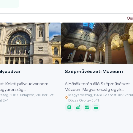
Ös
ályaudvar
Szépművészeti Múzeum
t-Keleti pályaudvar nem
A Hősök terén álló Szépművészeti
agyarország
Múzeum Magyarország egyik
masabb vasúti csomópontja,
legfontosabb művészeti intézmény
zág, 1087 Budapest, VIII. kerület,
Magyarország, 1146 Budapest, XIV. kerül
őváros egyik
Olyan hely, ahol az ókori civilizációk
út 2-4
Dózsa György út 41
nsabb, nemzetközileg is
emlékei, az európai régi mesterek
építészeti remekműve. Az
alkotásai és a magyar művészeti
megnyitott állomás a
örökség korai fejezetei ugyanabba
echnológiai fejlődés és az
épületben, egymással párbeszédb
Magyar Monarchia gazdasági
válnak átélhetővé. A múzeum