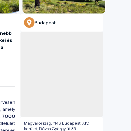
Budapest
nebb 
ei és 
a 
ervesen
a, amely
a
7000
felület
Magyarország, 1146 Budapest, XIV.
kerület, Dózsa György út 35
teni és