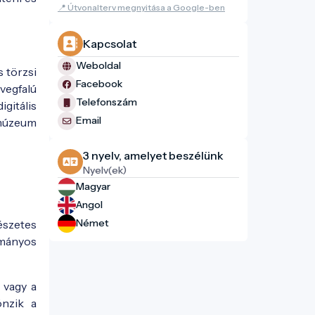
📍 Útvonalterv megnyitása a Google-ben
Kapcsolat
Weboldal
 törzsi
Facebook
vegfalú
Telefonszám
igitális
Email
 múzeum
3 nyelv, amelyet beszélünk
Nyelv(ek)
Magyar
Angol
Német
észetes
ományos
 vagy a
önzik a