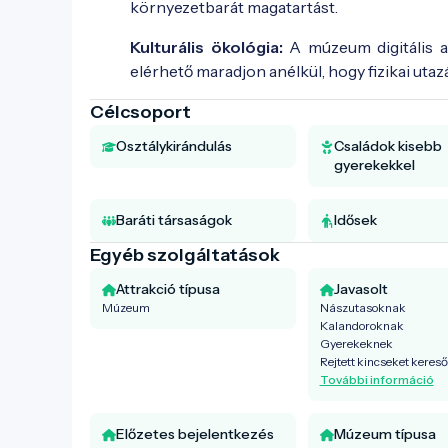
környezetbarát magatartást.
Kulturális ökológia:
A múzeum digitális ar
elérhető maradjon anélkül, hogy fizikai ut
Célcsoport
Osztálykirándulás
Családok kisebb
gyerekekkel
Baráti társaságok
Idősek
Egyéb szolgáltatások
Attrakció típusa
Javasolt
Múzeum
Nászutasoknak
Kalandoroknak
Gyerekeknek
Rejtett kincseket keres
További információ
Előzetes bejelentkezés
Múzeum típusa