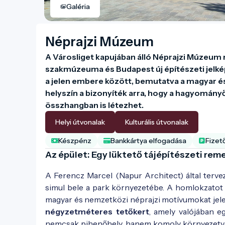
Galéria
Néprajzi Múzeum
A Városliget kapujában álló Néprajzi Múzeum 
szakmúzeuma és Budapest új építészeti jelképe
a jelen embere között, bemutatva a magyar és a
helyszín a bizonyíték arra, hogy a hagyományőr
összhangban is létezhet.
Helyi útvonalak
Kulturális útvonalak
Készpénz
Bankkártya elfogadása
Fizet
Az épület: Egy lüktető tájépítészeti re
A Ferencz Marcel (Napur Architect) által terv
simul bele a park környezetébe. A homlokzatot eg
magyar és nemzetközi néprajzi motívumokat jele
négyzetméteres tetőkert
, amely valójában e
nemcsak pihenőhely, hanem komoly környezetvédel