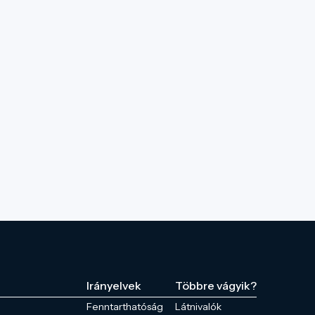
Irányelvek
Többre vágyik?
Fenntarthatóság
Látnivalók