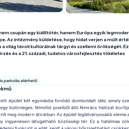
nem csupán egy kiállítótér, hanem Európa egyik legmoder
. Az intézmény küldetése, hogy hidat verjen a múlt érték
 világ távoli kultúráinak tárgyi és szellemi örökségét. Ez 
zés és a 21. századi, tudatos városfejlesztés tökéletes 
ős parkolás elérhető
mekmű
ezett épület két egymásba fonódó domboldalt idéz, amely sz
y különleges, félmillió pixelből álló fémrács hálózat borítj
nít meg modern átiratban. Az épület leglátványosabb eleme 
gy ingyenesen látogatható közösségi tér. Ez a hatalmas zöld
mi funkciót is ellát: segít a városi hőszigethatást csökken