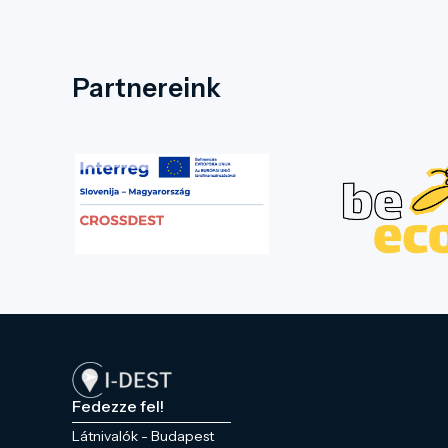
Partnereink
Fedezze fel!
Látnivalók - Budapest