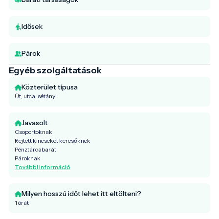
Idősek
Párok
Egyéb szolgáltatások
Közterület típusa
Út, utca, sétány
Javasolt
Csoportoknak
Rejtett kincseket keresőknek
Pénztárcabarát
Pároknak
További információ
Milyen hosszú időt lehet itt eltölteni?
1 órát