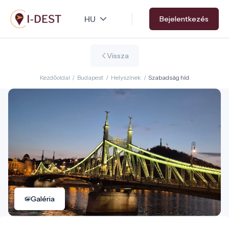
Ugrás
Bejelentkezés
a
tartalomra
Vissza
Kezdőoldal
/
Budapest
/
Helyszínek
/
Szabadság híd
Galéria