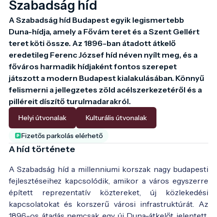
Szabadság híd
A Szabadság híd Budapest egyik legismertebb 
Duna-hídja, amely a Fővám teret és a Szent Gellért 
teret köti össze. Az 1896-ban átadott átkelő 
eredetileg Ferenc József híd néven nyílt meg, és a 
főváros harmadik hídjaként fontos szerepet 
játszott a modern Budapest kialakulásában. Könnyű 
felismerni a jellegzetes zöld acélszerkezetéről és a 
pilléreit díszítő turulmadarakról.
Helyi útvonalak
Kulturális útvonalak
A híd 1899-ben - Fotó:
régi képeslap
Fizetős parkolás elérhető
A híd története
A Szabadság híd a millenniumi korszak nagy budapesti
fejlesztéseihez kapcsolódik, amikor a város egyszerre
épített reprezentatív köztereket, új közlekedési
kapcsolatokat és korszerű városi infrastruktúrát. Az
1896-os átadás nemcsak egy új Duna-átkelőt jelentett,