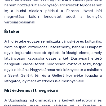
hanem hozzájárult a környező városrészek fejlődéséhez
is; a budai oldalon például a Ferenc József híd
megnyitása külön lendületet adott a környék
A híd a 19-20. század fordulóján - Fotó:
régi
városiasodásának
képeslap
Értékei
A híd értéke egyszerre műszaki, városképi és kulturális.
Nem csupán közlekedési létesítmény, hanem Budapest
egyik legkarakteresebb épített örökségi eleme, amely
látványosan kapcsolja össze a két Duna-part eltérő
hangulatú városi tereit. Különösen vonzóvá teszi, hogy
egyik oldalán a Nagyvásárcsarnok környezete, a másikon
a Szent Gellért tér és a Gellért környéke fogadja a
A híd a 20. század első felében - Fotó:
régi
látogatót, így maga az átkelés is élménnyé válik.
képeslap
Mit érdemes itt megnézni
A Szabadság híd önmagában is kedvelt sétaútvonal és
fotóhelyszín, mert szép rálátást ad a Dunára, a