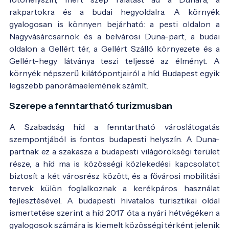
rakpartokra és a budai hegyoldalra. A környék
gyalogosan is könnyen bejárható: a pesti oldalon a
Nagyvásárcsarnok és a belvárosi Duna-part, a budai
oldalon a Gellért tér, a Gellért Szálló környezete és a
Gellért-hegy látványa teszi teljessé az élményt. A
környék népszerű kilátópontjairól a híd Budapest egyik
A híd a 20. század első felében - Fotó:
régi
legszebb panorámaelemének számít.
képeslap
Szerepe a fenntartható turizmusban
A Szabadság híd a fenntartható városlátogatás
szempontjából is fontos budapesti helyszín. A Duna-
partnak ez a szakasza a budapesti világörökségi terület
része, a híd ma is közösségi közlekedési kapcsolatot
biztosít a két városrész között, és a fővárosi mobilitási
tervek külön foglalkoznak a kerékpáros használat
fejlesztésével. A budapesti hivatalos turisztikai oldal
ismertetése szerint a híd 2017 óta a nyári hétvégéken a
gyalogosok számára is kiemelt közösségi térként jelenik