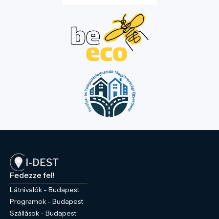
Fedezze fel!
Látnivalók - Budapest
Programok - Budapest
Szállások - Budapest