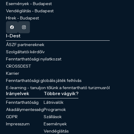
Események - Budapest
Vendéglátás - Budapest
Hírek - Budapest
I-Dest
ÁSZF partnereknek
Szolgáltatói kérdőív
Fenntarthatósági nyilatkozat
CROSSDEST
Karrier
Fenntarthatósági globális játék felhívás
E-learning - tanuljon tőlünk a fenntartható turizmusról
Irányelvek
Többre vágyik?
Fenntarthatóság
Látnivalók
Akadálymentesség
Programok
GDPR
Szállások
Impresszum
Események
Vendéglátás