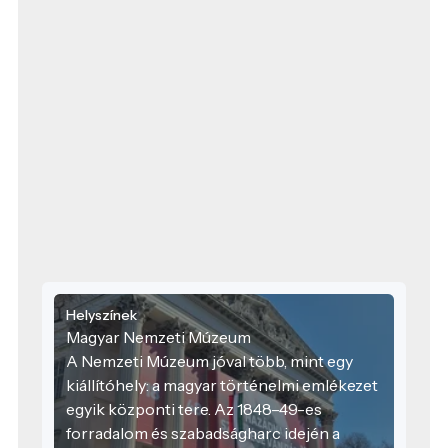
Helyszínek
Magyar Nemzeti Múzeum
A Nemzeti Múzeum jóval több, mint egy
kiállítóhely: a magyar történelmi emlékezet
egyik központi tere. Az 1848–49-es
forradalom és szabadságharc idején a