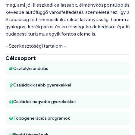
meg, ami jól illeszkedik a lassabb, élményközpontúbb és
kevésbé autófüggő városfelfedezés szemléletéhez. Így a
Szabadság híd nemcsak ikonikus látványosság, hanem a
gyalogos, kerékpáros és közösségi közlekedésre épülő
budapesti turizmus egyik fontos eleme is.
- Szerkesztőségi tartalom -
Célcsoport
Osztálykirándulás
Családok kisebb gyerekekkel
Családok nagyobb gyerekekkel
Többgenerációs programok
Baráti társaságok