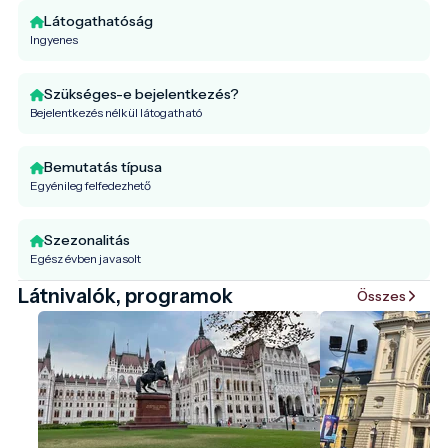
Látogathatóság
Ingyenes
Szükséges-e bejelentkezés?
Bejelentkezés nélkül látogatható
Bemutatás típusa
Egyénileg felfedezhető
Szezonalitás
Egész évben javasolt
Látnivalók, programok
Összes