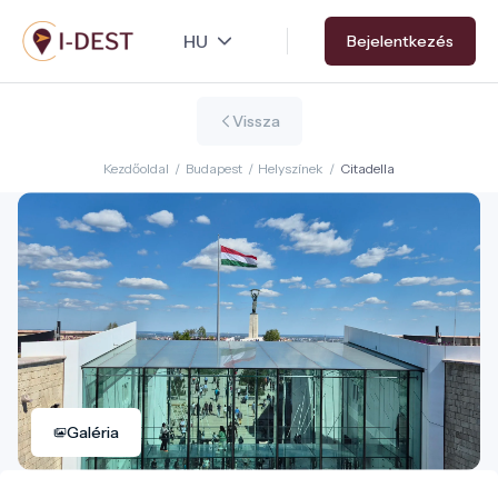
Ugrás
Bejelentkezés
a
tartalomra
Vissza
Kezdőoldal
/
Budapest
/
Helyszínek
/
Citadella
Galéria