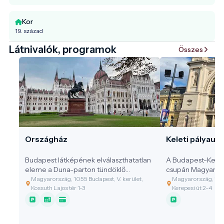
Kor
19. század
Látnivalók, programok
Összes
Országház
Keleti pályaud
Budapest látképének elválaszthatatlan
A Budapest-Kelet
eleme a Duna-parton tündöklő
csupán Magyaror
Országház, amely nem csupán politikai
legforgalmasabb 
Magyarország, 1055 Budapest, V. kerület,
Magyarország, 1087
központ, hanem a magyar
hanem a főváros 
Kossuth Lajos tér 1-3
Kerepesi út 2-4
függetlenség és kulturális önazonosság
legimpozánsabb, 
kőbe vésett szimbóluma. Az épület a
elismert építész
világ harmadik legnagyobb parlamenti
1884-ben megnyit