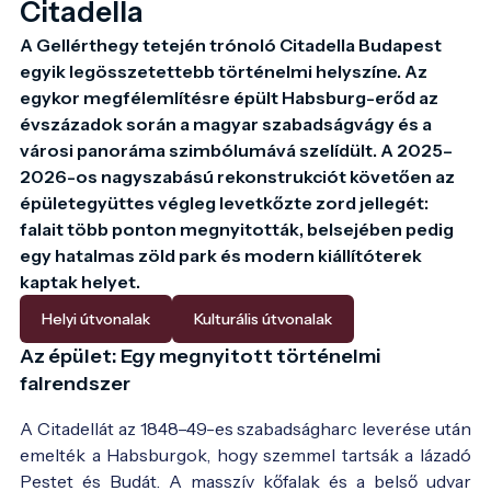
Citadella
A Gellérthegy tetején trónoló Citadella Budapest 
egyik legösszetettebb történelmi helyszíne. Az 
egykor megfélemlítésre épült Habsburg-erőd az 
évszázadok során a magyar szabadságvágy és a 
városi panoráma szimbólumává szelídült. A 2025–
2026-os nagyszabású rekonstrukciót követően az 
épületegyüttes végleg levetkőzte zord jellegét: 
falait több ponton megnyitották, belsejében pedig 
egy hatalmas zöld park és modern kiállítóterek 
kaptak helyet.
Helyi útvonalak
Kulturális útvonalak
Az épület: Egy megnyitott történelmi
A Citadella 1900 körül - Fotó:
régi képeslap
falrendszer
A Citadellát az 1848–49-es szabadságharc leverése után
emelték a Habsburgok, hogy szemmel tartsák a lázadó
Pestet és Budát. A masszív kőfalak és a belső udvar