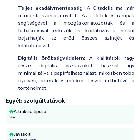
Teljes akadálymentesség:
A Citadella ma már
mindenki számára nyitott. Az új liftek és rámpák
segítségével a mozgáskorlátozottak és a
babakocsival érkezők is korlátozások nélkül
bejárhatják az erőd összes szintjét és
kilátóteraszát.
Digitális örökségvédelem:
A kiállítások nagy
része digitális eszközöket használ, így
minimalizálva a papírfelhasználást, miközben több
nyelven, interaktív módon teszik érthetővé a
történelmet.
Egyéb szolgáltatások
Attrakció típusa
Vár
Javasolt
Nászutasoknak