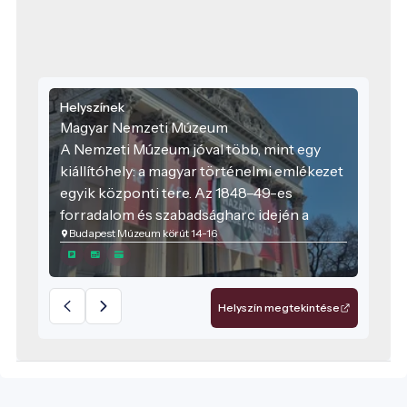
Helyszínek
Magyar Nemzeti Múzeum
A Nemzeti Múzeum jóval több, mint egy
kiállítóhely: a magyar történelmi emlékezet
egyik központi tere. Az 1848–49-es
forradalom és szabadságharc idején a
Budapest Múzeum körút 14-16
múzeum előtti tér és a Múzeumkert fontos
politikai és közösségi helyszín volt, az
épület pedig később az országgyűlés
felsőházának is otthont adott. Ezért a
Helyszín megtekintése
múzeum ma is egyszerre jelképezi a
nemzeti örökség megőrzését, a történelmi
tudás átadását és a közös emlékezet
ápolását.