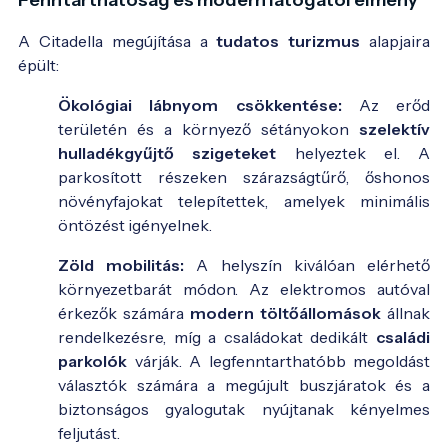
A Citadella megújítása a
tudatos turizmus
alapjaira
épült:
Ökológiai lábnyom csökkentése:
Az erőd
területén és a környező sétányokon
szelektív
hulladékgyűjtő szigeteket
helyeztek el. A
parkosított részeken szárazságtűrő, őshonos
növényfajokat telepítettek, amelyek minimális
öntözést igényelnek.
Zöld mobilitás:
A helyszín kiválóan elérhető
környezetbarát módon. Az elektromos autóval
érkezők számára
modern töltőállomások
állnak
rendelkezésre, míg a családokat dedikált
családi
parkolók
várják. A legfenntarthatóbb megoldást
választók számára a megújult buszjáratok és a
biztonságos gyalogutak nyújtanak kényelmes
feljutást.