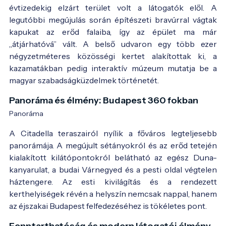
évtizedekig elzárt terület volt a látogatók elől. A
legutóbbi megújulás során építészeti bravúrral vágtak
kapukat az erőd falaiba, így az épület ma már
„átjárhatóvá” vált. A belső udvaron egy több ezer
négyzetméteres közösségi kertet alakítottak ki, a
kazamatákban pedig interaktív múzeum mutatja be a
magyar szabadságküzdelmek történetét.
Panoráma és élmény: Budapest 360 fokban
Panoráma
A Citadella teraszairól nyílik a főváros legteljesebb
panorámája. A megújult sétányokról és az erőd tetején
kialakított kilátópontokról belátható az egész Duna-
kanyarulat, a budai Várnegyed és a pesti oldal végtelen
háztengere. Az esti kivilágítás és a rendezett
kerthelyiségek révén a helyszín nemcsak nappal, hanem
az éjszakai Budapest felfedezéséhez is tökéletes pont.
Fenntarthatóság és modern látogatói élmény