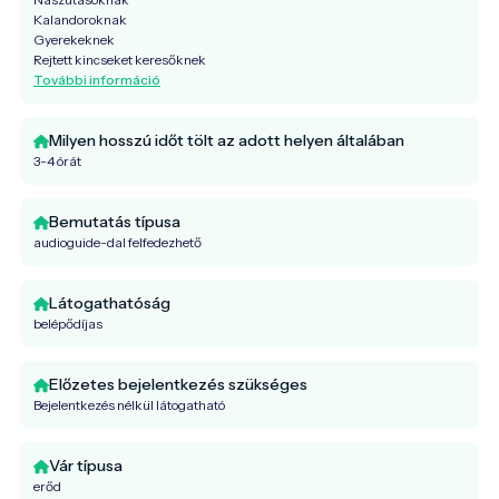
Kalandoroknak
Gyerekeknek
Rejtett kincseket keresőknek
További információ
Milyen hosszú időt tölt az adott helyen általában
3-4 órát
Bemutatás típusa
audioguide-dal felfedezhető
Látogathatóság
belépődíjas
Előzetes bejelentkezés szükséges
Bejelentkezés nélkül látogatható
Vár típusa
erőd