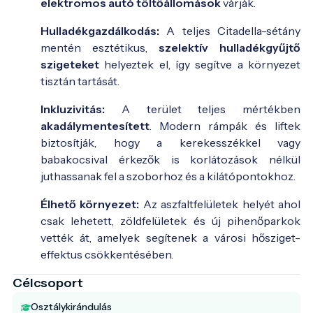
elektromos autó töltőállomások
várják.
Hulladékgazdálkodás:
A teljes Citadella-sétány
mentén esztétikus,
szelektív hulladékgyűjtő
szigeteket
helyeztek el, így segítve a környezet
tisztán tartását.
Inkluzivitás:
A terület teljes mértékben
akadálymentesített
. Modern rámpák és liftek
biztosítják, hogy a kerekesszékkel vagy
babakocsival érkezők is korlátozások nélkül
juthassanak fel a szoborhoz és a kilátópontokhoz.
Élhető környezet:
Az aszfaltfelületek helyét ahol
csak lehetett, zöldfelületek és új pihenőparkok
vették át, amelyek segítenek a városi hősziget-
effektus csökkentésében.
Célcsoport
Osztálykirándulás