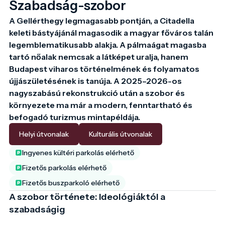
Szabadság-szobor
A Gellérthegy legmagasabb pontján, a Citadella 
keleti bástyájánál magasodik a magyar főváros talán 
legemblematikusabb alakja. A pálmaágat magasba 
tartó nőalak nemcsak a látképet uralja, hanem 
Budapest viharos történelmének és folyamatos 
újjászületésének is tanúja. A 2025–2026-os 
nagyszabású rekonstrukció után a szobor és 
környezete ma már a modern, fenntartható és 
befogadó turizmus mintapéldája.
Helyi útvonalak
Kulturális útvonalak
Ingyenes kültéri parkolás elérhető
Fizetős parkolás elérhető
Fizetős buszparkoló elérhető
A szobor története: Ideológiáktól a
szabadságig