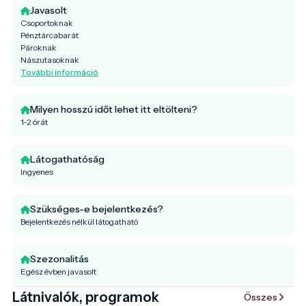
Javasolt
Csoportoknak
Pénztárcabarát
Pároknak
Nászutasoknak
További információ
Milyen hosszú időt lehet itt eltölteni?
1-2 órát
Látogathatóság
Ingyenes
Szükséges-e bejelentkezés?
Bejelentkezés nélkül látogatható
Szezonalitás
Egész évben javasolt
Látnivalók, programok
Összes