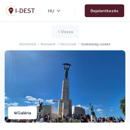
Ugrás
Bejelentkezés
a
tartalomra
Vissza
Kezdőoldal
/
Budapest
/
Helyszínek
/
Szabadság-szobor
Galéria