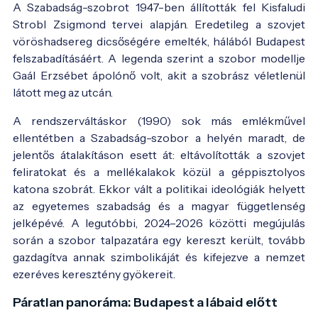
A Szabadság-szobrot 1947-ben állították fel Kisfaludi
Strobl Zsigmond tervei alapján. Eredetileg a szovjet
vöröshadsereg dicsőségére emelték, hálából Budapest
felszabadításáért. A legenda szerint a szobor modellje
Gaál Erzsébet ápolónő volt, akit a szobrász véletlenül
látott meg az utcán.
A rendszerváltáskor (1990) sok más emlékművel
ellentétben a Szabadság-szobor a helyén maradt, de
jelentős átalakításon esett át: eltávolították a szovjet
feliratokat és a mellékalakok közül a géppisztolyos
katona szobrát. Ekkor vált a politikai ideológiák helyett
az egyetemes szabadság és a magyar függetlenség
jelképévé. A legutóbbi, 2024–2026 közötti megújulás
során a szobor talpazatára egy kereszt került, tovább
gazdagítva annak szimbolikáját és kifejezve a nemzet
ezeréves keresztény gyökereit.
Páratlan panoráma: Budapest a lábaid előtt