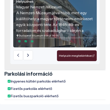
Helyszínek
Magyar Nemzeti Múzeum
A Nemzeti Múzeum jóval több, mint egy
kiállítóhely: a magyar történelmi emlékezet
egyik központi tere. Az 1848–49-es
forradalom és szabadságharc idején a
Budapest Múzeum körút 14-16
múzeum előtti tér és a Múzeumkert fontos
politikai és közösségi helyszín volt, az
épület pedig később az országgyűlés
felsőházának is otthont adott. Ezért a
Helyszín megtekintése
múzeum ma is egyszerre jelképezi a
nemzeti örökség megőrzését, a történelmi
tudás átadását és a közös emlékezet
Parkolási információ
ápolását.
Ingyenes kültéri parkolás elérhető
Fizetős parkolás elérhető
Fizetős buszparkoló elérhető