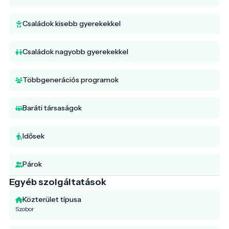
Családok kisebb gyerekekkel
Családok nagyobb gyerekekkel
Többgenerációs programok
Baráti társaságok
Idősek
Párok
Egyéb szolgáltatások
Közterület típusa
Szobor