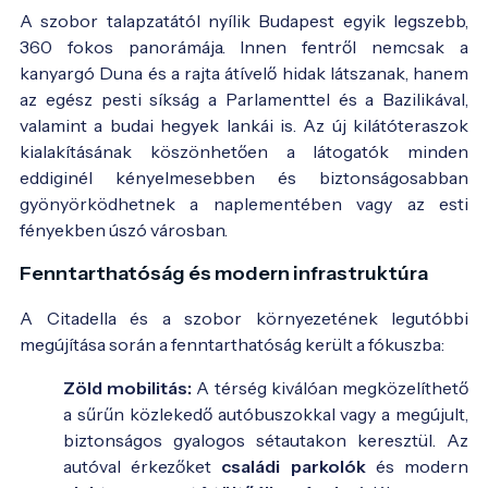
A szobor talapzatától nyílik Budapest egyik legszebb,
360 fokos panorámája. Innen fentről nemcsak a
kanyargó Duna és a rajta átívelő hidak látszanak, hanem
az egész pesti síkság a Parlamenttel és a Bazilikával,
valamint a budai hegyek lankái is. Az új kilátóteraszok
kialakításának köszönhetően a látogatók minden
eddiginél kényelmesebben és biztonságosabban
gyönyörködhetnek a naplementében vagy az esti
fényekben úszó városban.
Fenntarthatóság és modern infrastruktúra
A Citadella és a szobor környezetének legutóbbi
megújítása során a fenntarthatóság került a fókuszba:
Zöld mobilitás:
A térség kiválóan megközelíthető
a sűrűn közlekedő autóbuszokkal vagy a megújult,
biztonságos gyalogos sétautakon keresztül. Az
autóval érkezőket
családi parkolók
és modern