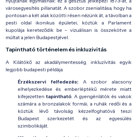
nyújtanak egymásnak: ez a gesztus jelképezi 1873-at, a
városegyesítés pillanatát. A szobor zsenialitása, hogy ha
pontosan a két alak közötti résen nézünk át, a távolban a
pesti oldal ikonikus épületei, köztük a Parlament
kupolája kereteződik be – vizuálisan is összekötve a
múltat a jelen Budapestjével.
Tapintható történelem és inkluzivitás
A Kilátókő az akadálymentesség, inkluzívitás egyik
legjobb budapesti példája.
Érzékszervi felfedezés:
A szobor alacsony
elhelyezkedése és emberléptékű mérete miatt
kifejezetten
tapintható
. A gyengénlátók és vakok
számára a bronzalakok formái, a ruhák redői és a
köztük lévő távolság kézzelfoghatóvá teszi
Budapest szerkezetét és az egyesülés
szimbolikáját.