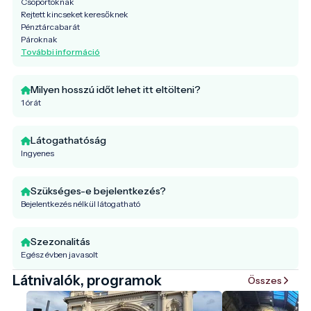
Csoportoknak
Rejtett kincseket keresőknek
Pénztárcabarát
Pároknak
További információ
Milyen hosszú időt lehet itt eltölteni?
1 órát
Látogathatóság
Ingyenes
Szükséges-e bejelentkezés?
Bejelentkezés nélkül látogatható
Szezonalitás
Egész évben javasolt
Látnivalók, programok
Összes