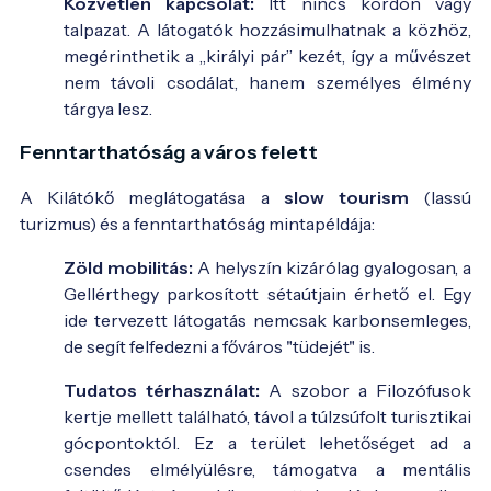
Közvetlen kapcsolat:
Itt nincs kordon vagy
talpazat. A látogatók hozzásimulhatnak a közhöz,
megérinthetik a „királyi pár” kezét, így a művészet
nem távoli csodálat, hanem személyes élmény
tárgya lesz.
Fenntarthatóság a város felett
A Kilátókő meglátogatása a
slow tourism
(lassú
turizmus) és a fenntarthatóság mintapéldája:
Zöld mobilitás:
A helyszín kizárólag gyalogosan, a
Gellérthegy parkosított sétaútjain érhető el. Egy
ide tervezett látogatás nemcsak karbonsemleges,
de segít felfedezni a főváros "tüdejét" is.
Tudatos térhasználat:
A szobor a Filozófusok
kertje mellett található, távol a túlzsúfolt turisztikai
gócpontoktól. Ez a terület lehetőséget ad a
csendes elmélyülésre, támogatva a mentális