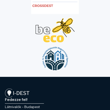
Fedezze fel!
Látnivalók - Budapest