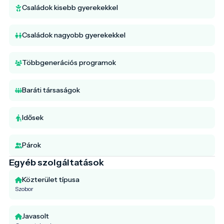
Családok kisebb gyerekekkel
Családok nagyobb gyerekekkel
Többgenerációs programok
Baráti társaságok
Idősek
Párok
Egyéb szolgáltatások
Közterület típusa
Szobor
Javasolt