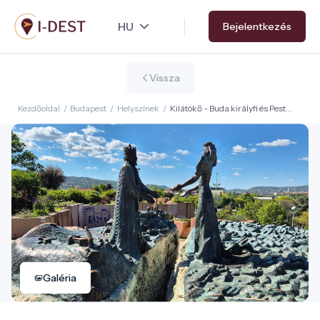
Ugrás
Bejelentkezés
a
tartalomra
Vissza
Kezdőoldal
/
Budapest
/
Helyszínek
/
Kilátókő - Buda királyfi és Pest
királykisasszony szobra
Galéria