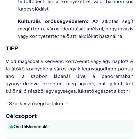
feltöltődést és a környezettel való harmonikus
kapcsolódást.
Kulturális örökségvédelem:
Az alkotás segít
megérteni a város identitását anélkül, hogy invazív
vagy környezetterhelő attrakciókat használna.
TIPP
Vidd magaddal a kedvenc könyvedet vagy egy naplót! A
Kilátókő környéke a város egyik legnyugodtabb pontja,
ahol a szobor lábánál ülve, a panorámában
gyönyörködve értheted meg igazán, mit jelent két
különálló részből egy egységes, lüktető egészet alkotni.
- Szerkesztőségi tartalom -
Célcsoport
Osztálykirándulás