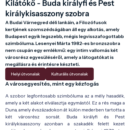
Kilátókő - Buda királyfi és Pest
királykisasszony szobra
A Budai Várnegyed déli lankáin, a Filozófusok 
kertjének szomszédságában áll egy alkotás, amely 
Budapest egyik legszebb, mégis legvisszafogottabb 
szimbóluma. Lesenyei Márta 1982-es bronzszobra 
nem csupán egy emlékmű: egy intim vallomás két 
városrész egyesüléséről, amely a látogatókat is 
megállásra és érintésre készteti.
Helyi útvonalak
Kulturális útvonalak
A városegyesítés, mint egy kézfogás
A szobor legfontosabb szimbóluma az a mély hasadék,
amely a két alakot elválasztja egymástól. Ez a rés maga a
Duna, amely évszázadokon át külön mederben tartotta a
két városrész sorsát. Buda királyfi és Pest
királykisasszony azonban a szakadék felett kezet