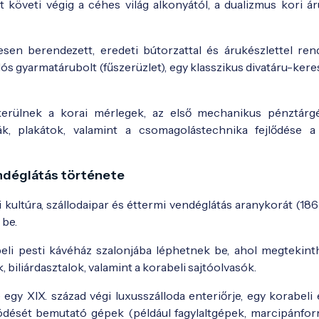
vét követi végig a céhes világ alkonyától, a dualizmus kori á
jesen berendezett, eredeti bútorzattal és árukészlettel ren
ulós gyarmatárubolt (fűszerüzlet), egy klasszikus divatáru-ker
erülnek a korai mérlegek, az első mechanikus pénztárg
ák, plakátok, valamint a csomagolástechnika fejlődése a
endéglátás története
 kultúra, szállodaipar és éttermi vendéglátás aranykorát (186
 be.
beli pesti kávéház szalonjába léphetnek be, ahol megtekint
biliárdasztalok, valamint a korabeli sajtóolvasók.
 egy XIX. század végi luxusszálloda enteriőrje, egy korabeli
dését bemutató gépek (például fagylaltgépek, marcipánfor