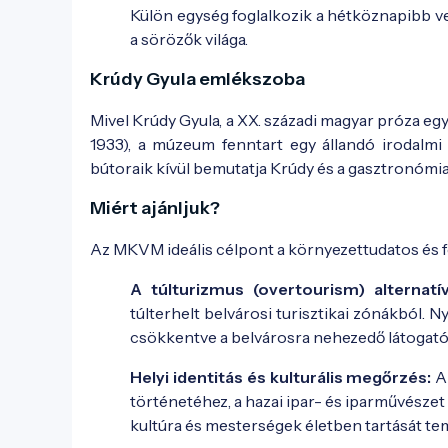
Külön egység foglalkozik a hétköznapibb ve
a sörözők világa.
Krúdy Gyula emlékszoba
Mivel Krúdy Gyula, a XX. századi magyar próza egyi
1933), a múzeum fenntart egy állandó irodalmi e
bútoraik kívül bemutatja Krúdy és a gasztronómia 
Miért ajánljuk?
Az MKVM ideális célpont a környezettudatos és f
A túlturizmus (overtourism) alternatív
túlterhelt belvárosi turisztikai zónákból. 
csökkentve a belvárosra nehezedő látogató
Helyi identitás és kulturális megőrzés:
A 
történetéhez, a hazai ipar- és iparművész
kultúra és mesterségek életben tartását t