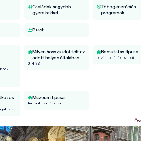
Családok nagyobb
Többgenerációs
gyerekekkel
programok
Párok
Milyen hosszú időt tölt az
Bemutatás típusa
adott helyen általában
egyénileg felfedezhető
3-4 órát
őknek
ntkezés
Múzeum típusa
tematikus múzeum
togatható
Ös