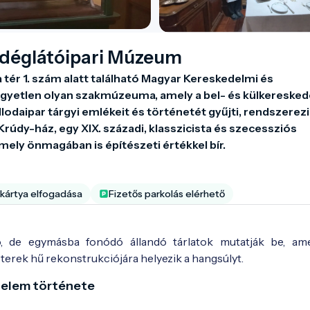
ndéglátóipari Múzeum
 tér 1. szám alatt található Magyar Kereskedelmi és 
yetlen olyan szakmúzeuma, amely a bel- és külkereskede
lodaipar tárgyi emlékeit és történetét gyűjti, rendszerezi 
rúdy-ház, egy XIX. századi, klasszicista és szecessziós 
ly önmagában is építészeti értékkel bír.
kártya elfogadása
Fizetős parkolás elérhető
ó, de egymásba fonódó állandó tárlatok mutatják be, am
terek hű rekonstrukciójára helyezik a hangsúlyt.
edelem története