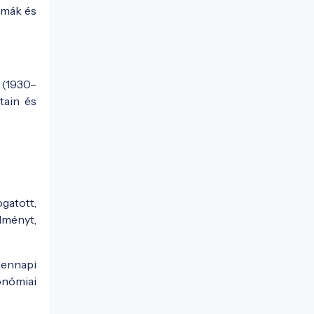
smák és
t (1930–
tain és
gatott,
élményt,
dennapi
onómiai