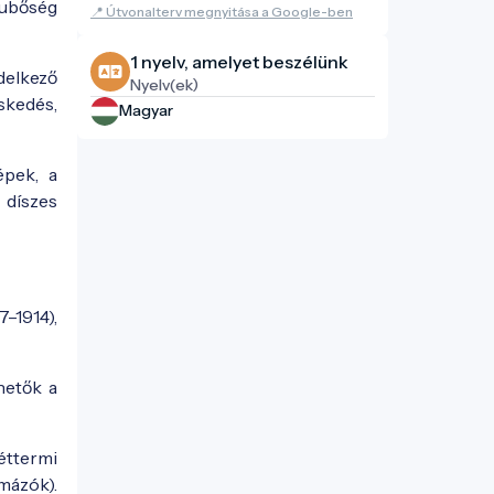
rubőség
📍 Útvonalterv megnyitása a Google-ben
1 nyelv, amelyet beszélünk
delkező
Nyelv(ek)
eskedés,
Magyar
épek, a
 díszes
7–1914),
hetők a
 éttermi
mázók).