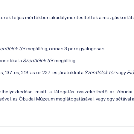
tóterek teljes mértékben akadálymentesítettek a mozgáskorlát
entlélek tér
megállóig, onnan 3 perc gyalogosan.
amosokkal a
Szentlélek tér
megállóig.
es, 137-es, 218-as or 237-es járatokkal a
Szentlélek tér
vagy
Fló
elyezkedése miatt a látogatás összeköthető az óbudai
ével, az Óbudai Múzeum meglátogatásával, vagy egy sétával 