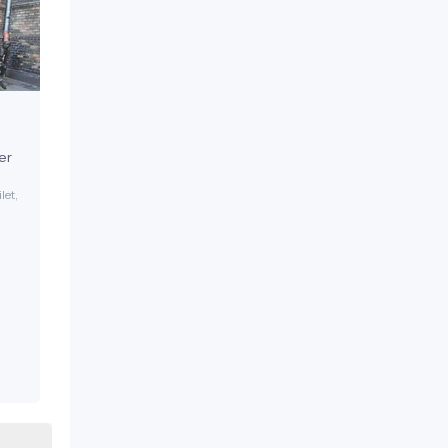
er
let,
óbb
 A
7
ója