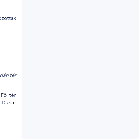
ozottak
rián tér
 Fő tér
a Duna-