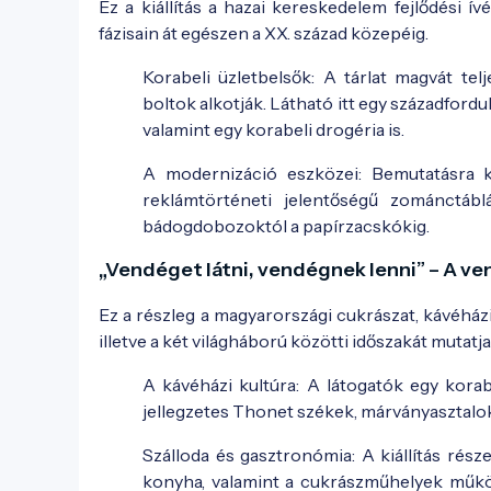
Ez a kiállítás a hazai kereskedelem fejlődési í
fázisain át egészen a XX. század közepéig.
Korabeli üzletbelsők: A tárlat magvát tel
boltok alkotják. Látható itt egy századford
valamint egy korabeli drogéria is.
A modernizáció eszközei: Bemutatásra k
reklámtörténeti jelentőségű zománctábl
bádogdobozoktól a papírzacskókig.
„Vendéget látni, vendégnek lenni” – A v
Ez a részleg a magyarországi cukrászat, kávéházi
illetve a két világháború közötti időszakát mutatja
A kávéházi kultúra: A látogatók egy kora
jellegzetes Thonet székek, márványasztalok, 
Szálloda és gasztronómia: A kiállítás része
konyha, valamint a cukrászműhelyek műkö