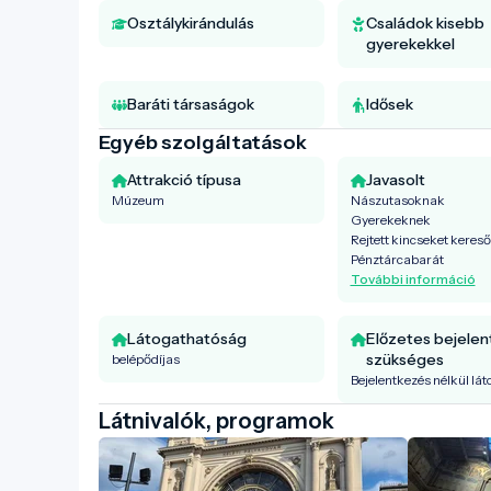
Osztálykirándulás
Családok kisebb
gyerekekkel
Baráti társaságok
Idősek
Egyéb szolgáltatások
Attrakció típusa
Javasolt
Múzeum
Nászutasoknak
Gyerekeknek
Rejtett kincseket keres
Pénztárcabarát
További információ
Látogathatóság
Előzetes bejele
szükséges
belépődíjas
Bejelentkezés nélkül lá
Látnivalók, programok