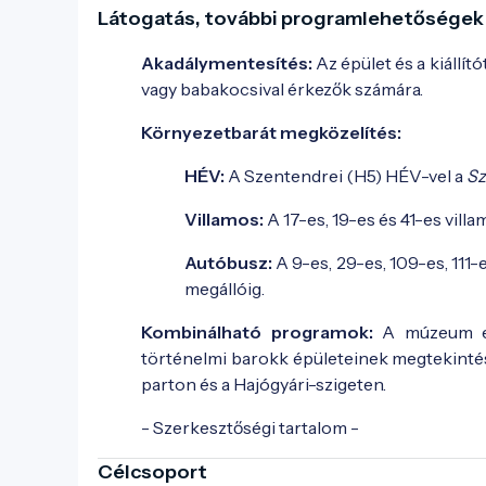
Látogatás, további programlehetőségek
Akadálymentesítés:
Az épület és a kiállí
vagy babakocsival érkezők számára.
Környezetbarát megközelítés:
HÉV:
A Szentendrei (H5) HÉV-vel a
Sz
Villamos:
A 17-es, 19-es és 41-es vill
Autóbusz:
A 9-es, 29-es, 109-es, 111-
megállóig.
Kombinálható programok:
A múzeum elh
történelmi barokk épületeinek megtekintés
parton és a Hajógyári-szigeten.
- Szerkesztőségi tartalom -
Célcsoport