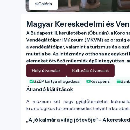
Galéria
Magyar Kereskedelmi és Ve
A Budapest III. kerületében (Óbudán), a Korona
Vendéglátóipari Múzeum (MKVM) az ország eg
a vendéglátóipar, valamint a turizmus és a szál
mutatja be. Az intézmény otthona az egykori K
elemeket ötvöző műemlék épületegyüttes, ame
Helyi útvonalak
Kulturális útvonalak
SZÉP kártya elfogadása
Készpénz
Bank
Állandó kiállítások
A múzeum két nagy gyűjtőterületét különáll
kronologikus történetmesélés helyett a korabeli 
„A jó kalmár a világ jótevője” – A keresk