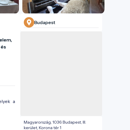
Budapest
lem, 
és 
elyek a
Magyarország, 1036 Budapest, III.
kerület, Korona tér 1