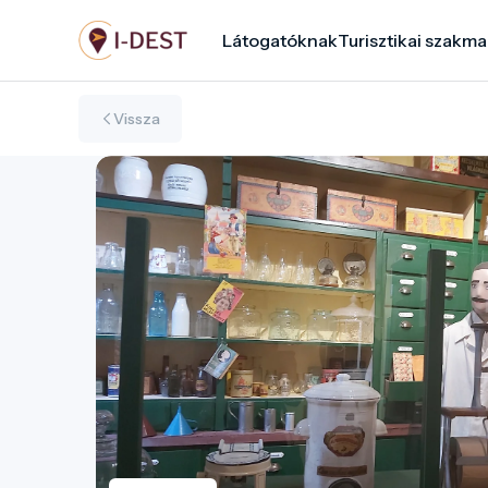
Ugrás
Látogatóknak
Turisztikai szakma
a
tartalomra
Vissza