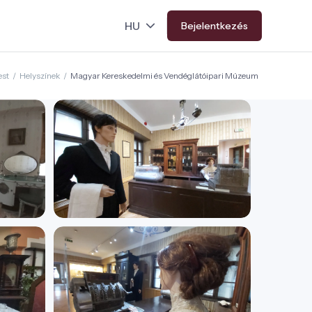
Bejelentkezés
est
/
Helyszínek
/
Magyar Kereskedelmi és Vendéglátóipari Múzeum