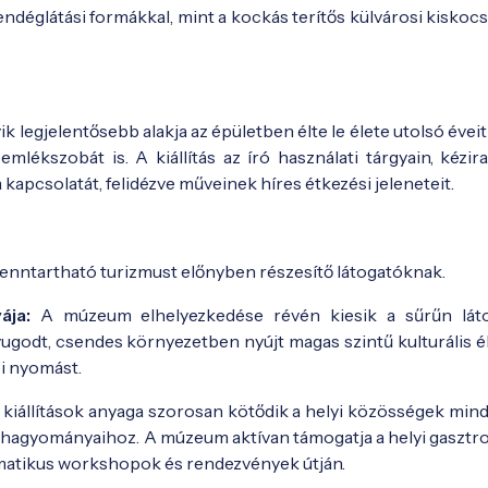
ndéglátási formákkal, mint a kockás terítős külvárosi kiskoc
k legjelentősebb alakja az épületben élte le élete utolsó évei
mlékszobát is. A kiállítás az író használati tárgyain, kézira
kapcsolatát, felidézve műveinek híres étkezési jeleneteit.
enntartható turizmust előnyben részesítő látogatóknak.
ája:
A múzeum elhelyezkedése révén kiesik a sűrűn láto
Nyugodt, csendes környezetben nyújt magas szintű kulturális 
i nyomást.
kiállítások anyaga szorosan kötődik a helyi közösségek min
et hagyományaihoz. A múzeum aktívan támogatja a helyi gasztr
ematikus workshopok és rendezvények útján.