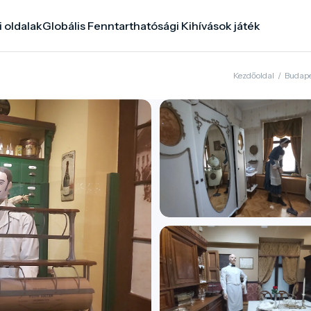
i oldalak
Globális Fenntarthatósági Kihívások játék
Kezdőoldal
/
Budap