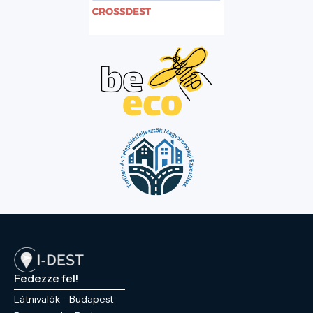
Fedezze fel!
Látnivalók - Budapest