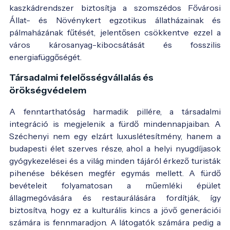
kaszkádrendszer biztosítja a szomszédos Fővárosi
Állat- és Növénykert egzotikus állatházainak és
pálmaházának fűtését, jelentősen csökkentve ezzel a
város károsanyag-kibocsátását és fosszilis
energiafüggőségét.
Társadalmi felelősségvállalás és
örökségvédelem
A fenntarthatóság harmadik pillére, a társadalmi
integráció is megjelenik a fürdő mindennapjaiban. A
Széchenyi nem egy elzárt luxuslétesítmény, hanem a
budapesti élet szerves része, ahol a helyi nyugdíjasok
gyógykezelései és a világ minden tájáról érkező turisták
pihenése békésen megfér egymás mellett. A fürdő
bevételeit folyamatosan a műemléki épület
állagmegóvására és restaurálására fordítják, így
biztosítva, hogy ez a kulturális kincs a jövő generációi
számára is fennmaradjon. A látogatók számára pedig a