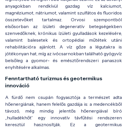
anyagokban rendkívül gazdag víz kalciumot,
magnéziumot, nátriumot, valamint szulfátos és fluoridos
összetevőket tartalmaz. Orvosi szempontból
elsősorban az ízületi degeneratív betegségekben
szenvedőknek, krónikus ízületi gyulladások kezelésére,
valamint balesetek és ortopédiai műtétek utáni
rehabilitációra ajánlott. A víz gőze a légutakra is
jótékonyan hat, míg az ivócsarnokban található gyógyvíz
belsőleg a gyomor- és emésztőrendszeri panaszok
enyhítésére alkalmas.
Fenntartható turizmus és geotermikus
innováció
A fürdő nem csupán fogyasztója a természet adta
hőenergiának, hanem felelős gazdája is: a medencékből
távozó, még mindig jelentős hőenergiával bíró
„hulladékhőt” egy innovatív távfűtési rendszeren
keresztül hasznosítják. Ez a geotermikus