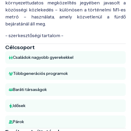
környezettudatos megközelítés jegyében javasolt a
közösségi közlekedés – különösen a történelmi M1-es
metró – használata, amely közvetlenül a fürdő
bejáratánál áll meg.
- szerkesztőségi tartalom -
Célcsoport
Családok nagyobb gyerekekkel
Többgenerációs programok
Baráti társaságok
Idősek
Párok