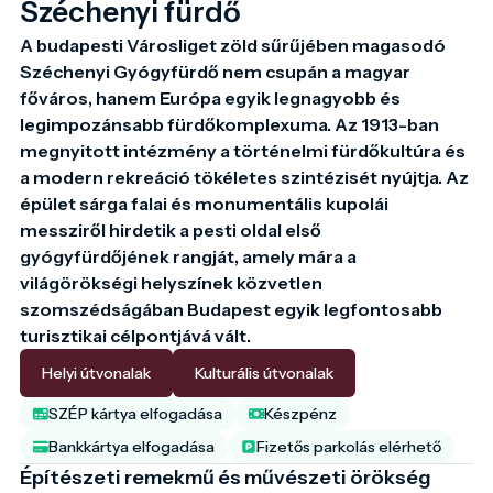
Széchenyi fürdő
A budapesti Városliget zöld sűrűjében magasodó 
Széchenyi Gyógyfürdő nem csupán a magyar 
főváros, hanem Európa egyik legnagyobb és 
legimpozánsabb fürdőkomplexuma. Az 1913-ban 
megnyitott intézmény a történelmi fürdőkultúra és 
a modern rekreáció tökéletes szintézisét nyújtja. Az 
épület sárga falai és monumentális kupolái 
messziről hirdetik a pesti oldal első 
gyógyfürdőjének rangját, amely mára a 
világörökségi helyszínek közvetlen 
szomszédságában Budapest egyik legfontosabb 
turisztikai célpontjává vált.
Helyi útvonalak
Kulturális útvonalak
SZÉP kártya elfogadása
Készpénz
Bankkártya elfogadása
Fizetős parkolás elérhető
Építészeti remekmű és művészeti örökség