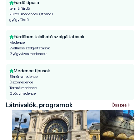
Fürdő típusa
termálfürdő
kültéri medencék (strand)
gyógyfürdő
Fürdőben található szolgáltatások
Medence
Wellness szolgáltatások
Gyógyvizes medencék
Medence típusok
Élménymedence
Úszómedence
Termálmedence
Gyógymedence
Látnivalók, programok
Összes