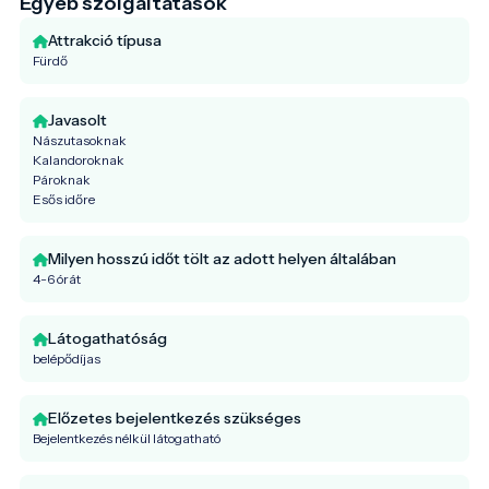
Egyéb szolgáltatások
Attrakció típusa
Fürdő
Javasolt
Nászutasoknak
Kalandoroknak
Pároknak
Esős időre
Milyen hosszú időt tölt az adott helyen általában
4-6 órát
Látogathatóság
belépődíjas
Előzetes bejelentkezés szükséges
Bejelentkezés nélkül látogatható