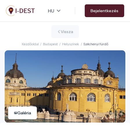
Ugrás
Bejelentkezés
a
tartalomra
Vissza
Kezdőoldal
/
Budapest
/
Helyszínek
/
Széchenyi fürdő
Galéria