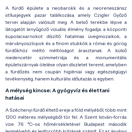
A fürdő épülete a neobarokk és a neoreneszánsz
stílusjegyek pazar találkozása, amely Czigler Győző
tervei alapján valósult meg. A belső terekbe lépve a
látogatót lenyűgöző vizuális élmény fogadja: a központi
kupolacsarnokot díszítő hatalmas üvegmozaikok, a
márványoszlopok és a finom stukkók a római és görög
fürdőkhöz méltó méltóságot árasztanak. A külső
medencetér szimmetriája és a monumentális
épületszárnyak ölelése olyan díszletet teremt, amelyben
a fürdőzés nem csupán higiéniai vagy egészségügyi
tevékenység, hanem kulturális időutazás is egyben.
A mélység kincse: A gyógyvíz és élettani
hatásai
A Széchenyi fürdő éltető ereje a föld mélyéből, több mint
1200 méteres mélységből tör fel. A Szent István-forrás
vize 76 °C-os hőmérsékletével Budapest második
legmélyebb és legforróbb kútjának számít. Ez az ásványi