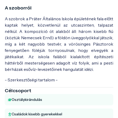
A szoborról
A szobrok a Práter Általános Iskola épületének fala előtt
kaptak helyet, közvetlenül az utcaszinten, talpazat
nélkül. A kompozíció öt alakból áll: három kisebb fiú
(köztük Nemecsek Ernő) a földön üveggolyókkal játszik,
míg a két nagyobb testvér, a vörösinges Pásztorok
fenyegetően föléjük tornyosulnak, hogy elvegyék a
játékaikat. Az iskola falából kialakított építészeti
háttérből mesterségesen adagolt víz folyik, ami a pesti
bérházak esővíz-levezetőinek hangulatát idézi.
- Szerkesztőségi tartalom -
Célcsoport
Osztálykirándulás
Családok kisebb gyerekekkel