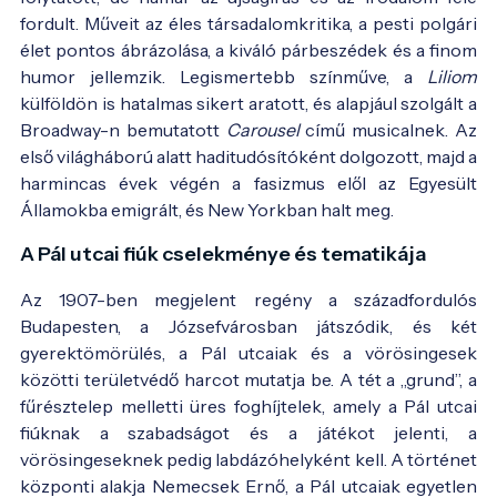
fordult. Műveit az éles társadalomkritika, a pesti polgári
élet pontos ábrázolása, a kiváló párbeszédek és a finom
humor jellemzik. Legismertebb színműve, a
Liliom
külföldön is hatalmas sikert aratott, és alapjául szolgált a
Broadway-n bemutatott
Carousel
című musicalnek. Az
első világháború alatt haditudósítóként dolgozott, majd a
harmincas évek végén a fasizmus elől az Egyesült
Államokba emigrált, és New Yorkban halt meg.
A Pál utcai fiúk cselekménye és tematikája
Az 1907-ben megjelent regény a századfordulós
Budapesten, a Józsefvárosban játszódik, és két
gyerektömörülés, a Pál utcaiak és a vörösingesek
közötti területvédő harcot mutatja be. A tét a „grund”, a
fűrésztelep melletti üres foghíjtelek, amely a Pál utcai
fiúknak a szabadságot és a játékot jelenti, a
vörösingeseknek pedig labdázóhelyként kell. A történet
központi alakja Nemecsek Ernő, a Pál utcaiak egyetlen