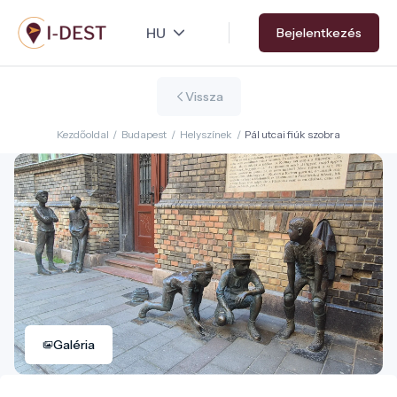
Ugrás
Bejelentkezés
a
tartalomra
Vissza
Kezdőoldal
/
Budapest
/
Helyszínek
/
Pál utcai fiúk szobra
Galéria