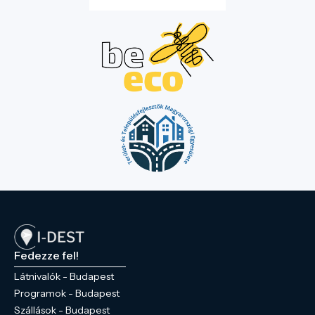
Fedezze fel!
Látnivalók - Budapest
Programok - Budapest
Szállások - Budapest