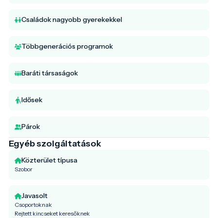
Családok nagyobb gyerekekkel
Többgenerációs programok
Baráti társaságok
Idősek
Párok
Egyéb szolgáltatások
Közterület típusa
Szobor
Javasolt
Csoportoknak
Rejtett kincseket keresőknek