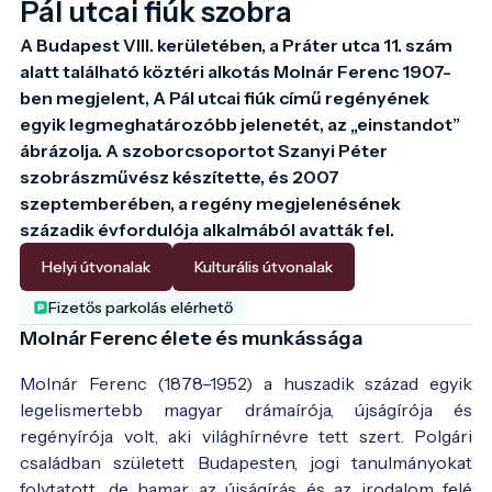
Pál utcai fiúk szobra
A Budapest VIII. kerületében, a Práter utca 11. szám 
alatt található köztéri alkotás Molnár Ferenc 1907-
ben megjelent, A Pál utcai fiúk című regényének 
egyik legmeghatározóbb jelenetét, az „einstandot” 
ábrázolja. A szoborcsoportot Szanyi Péter 
szobrászművész készítette, és 2007 
szeptemberében, a regény megjelenésének 
századik évfordulója alkalmából avatták fel.
Helyi útvonalak
Kulturális útvonalak
Fizetős parkolás elérhető
Molnár Ferenc élete és munkássága
Molnár Ferenc (1878–1952) a huszadik század egyik
legelismertebb magyar drámaírója, újságírója és
regényírója volt, aki világhírnévre tett szert. Polgári
családban született Budapesten, jogi tanulmányokat
folytatott, de hamar az újságírás és az irodalom felé