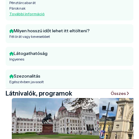
Pénztárcabarát
Pároknak
További információ
Milyen hosszú időt lehet itt eltölteni?
Fél órát vagy kevesebbet
Látogathatóság
Ingyenes
Szezonalitás
Egész évben javasolt
Látnivalók, programok
Összes