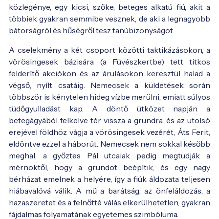
közlegénye, egy kicsi, szőke, beteges alkatú fiú, akit a
többiek gyakran semmibe vesznek, de aki a legnagyobb
bátorságról és hűségről tesz tanúbizonyságot.
A cselekmény a két csoport közötti taktikázásokon, a
vörösingesek bázisára (a Füvészkertbe) tett titkos
felderítő akciókon és az árulásokon keresztül halad a
végső, nyílt csatáig. Nemecsek a küldetések során
többször is kénytelen hideg vízbe merülni, emiatt súlyos
tüdőgyulladást kap. A döntő ütközet napján a
betegágyából felkelve tér vissza a grundra, és az utolsó
erejével földhöz vágja a vörösingesek vezérét, Áts Ferit,
eldöntve ezzel a háborút. Nemecsek nem sokkal később
meghal, a győztes Pál utcaiak pedig megtudják a
mérnöktől, hogy a grundot beépítik, és egy nagy
bérházat emelnek a helyére, így a fiúk áldozata teljesen
hiábavalóvá válik. A mű a barátság, az önfeláldozás, a
hazaszeretet és a felnőtté válás elkerülhetetlen, gyakran
fájdalmas folyamatának egyetemes szimbóluma.