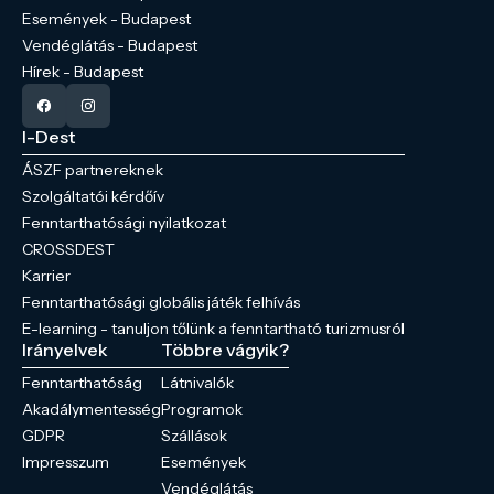
Események - Budapest
Vendéglátás - Budapest
Hírek - Budapest
I-Dest
ÁSZF partnereknek
Szolgáltatói kérdőív
Fenntarthatósági nyilatkozat
CROSSDEST
Karrier
Fenntarthatósági globális játék felhívás
E-learning - tanuljon tőlünk a fenntartható turizmusról
Irányelvek
Többre vágyik?
Fenntarthatóság
Látnivalók
Akadálymentesség
Programok
GDPR
Szállások
Impresszum
Események
Vendéglátás