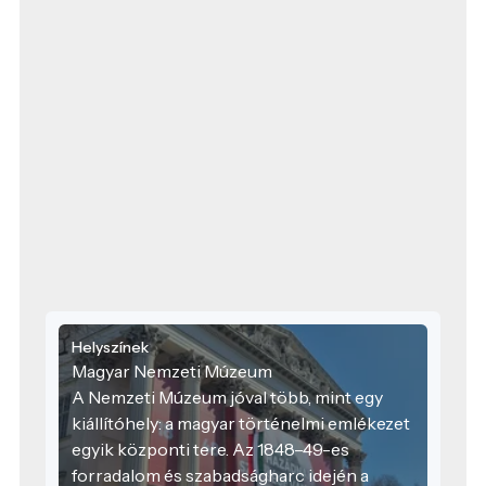
Helyszínek
Magyar Nemzeti Múzeum
A Nemzeti Múzeum jóval több, mint egy
kiállítóhely: a magyar történelmi emlékezet
egyik központi tere. Az 1848–49-es
forradalom és szabadságharc idején a