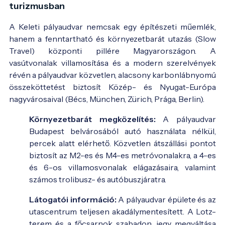
turizmusban
A Keleti pályaudvar nemcsak egy építészeti műemlék,
hanem a fenntartható és környezetbarát utazás (Slow
Travel) központi pillére Magyarországon. A
vasútvonalak villamosítása és a modern szerelvények
révén a pályaudvar közvetlen, alacsony karbonlábnyomú
összeköttetést biztosít Közép- és Nyugat-Európa
nagyvárosaival (Bécs, München, Zürich, Prága, Berlin).
Környezetbarát megközelítés:
A pályaudvar
Budapest belvárosából autó használata nélkül,
percek alatt elérhető. Közvetlen átszállási pontot
biztosít az M2-es és M4-es metróvonalakra, a 4-es
és 6-os villamosvonalak elágazásaira, valamint
számos trolibusz- és autóbuszjáratra.
Látogatói információ:
A pályaudvar épülete és az
utascentrum teljesen akadálymentesített. A Lotz-
terem és a főcsarnok szabadon, jegy megváltása