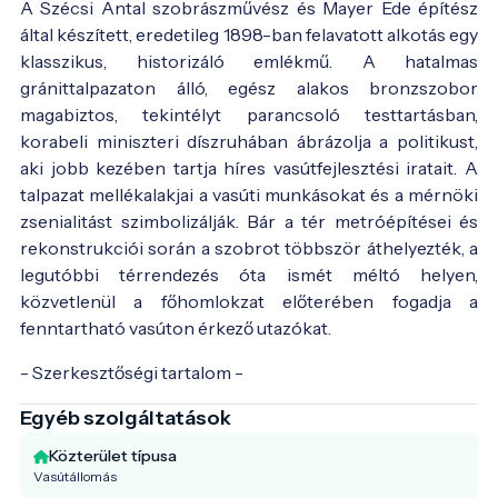
A Szécsi Antal szobrászművész és Mayer Ede építész
által készített, eredetileg 1898-ban felavatott alkotás egy
klasszikus, historizáló emlékmű. A hatalmas
gránittalpazaton álló, egész alakos bronzszobor
magabiztos, tekintélyt parancsoló testtartásban,
korabeli miniszteri díszruhában ábrázolja a politikust,
aki jobb kezében tartja híres vasútfejlesztési iratait. A
talpazat mellékalakjai a vasúti munkásokat és a mérnöki
zsenialitást szimbolizálják. Bár a tér metróépítései és
rekonstrukciói során a szobrot többször áthelyezték, a
legutóbbi térrendezés óta ismét méltó helyen,
közvetlenül a főhomlokzat előterében fogadja a
fenntartható vasúton érkező utazókat.
- Szerkesztőségi tartalom -
Egyéb szolgáltatások
Közterület típusa
Vasútállomás