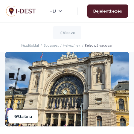
Ugrás
Bejelentkezés
a
tartalomra
Vissza
Kezdőoldal
/
Budapest
/
Helyszínek
/
Keleti pályaudvar
Galéria