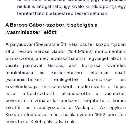
nélkül is látogatható, így kiváló kiindulópontja egy
fenntartható budapesti építészeti sétának.
Baross Gábor szobra a pályaudvarral a 20. század
A Baross Gábor-szobor: tisztelgés a
elején - Fotó:
Régi képeslap
„vasminiszter” előtt
A pályaudvar főbejárata előtt, a Baross tér központjában
áll a névadó Baross Gábor (1848–1892) monumentális
bronzszobra, amely elválaszthatatlan egységet alkot a
vasúti palotával. Baross, akit kortársai kivételes
munkabírása és kérlelhetetlen reformjai miatt
„vasminiszterként” emlegettek, közmunka- és
közlekedésügyi miniszterként modernizálta a teljes
hazai infrastruktúrát: államosította a vasutakat,
bevezette a zónatarifa-rendszert, kiépítette a fiumei
kikötőt, és szabályoztatta a Vaskaput. Az egykori
Központi Indóházat már a halála évében, 1892-ben róla
nevezték el Keleti pályaudvarnak.