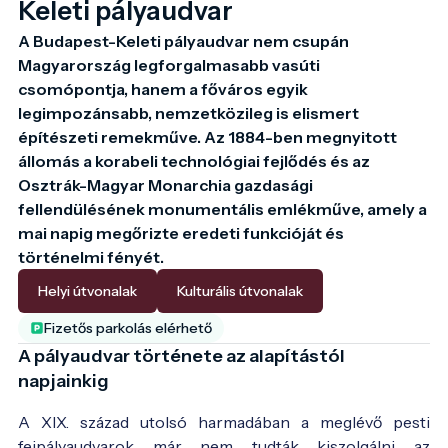
Keleti pályaudvar
A Budapest-Keleti pályaudvar nem csupán 
Magyarország legforgalmasabb vasúti 
csomópontja, hanem a főváros egyik 
legimpozánsabb, nemzetközileg is elismert 
építészeti remekműve. Az 1884-ben megnyitott 
állomás a korabeli technológiai fejlődés és az 
Osztrák-Magyar Monarchia gazdasági 
fellendülésének monumentális emlékműve, amely a 
mai napig megőrizte eredeti funkcióját és 
történelmi fényét.
Helyi útvonalak
Kulturális útvonalak
Fizetős parkolás elérhető
A pályaudvar története az alapítástól
napjainkig
A XIX. század utolsó harmadában a meglévő pesti
fejpályaudvarok már nem tudták kiszolgálni az