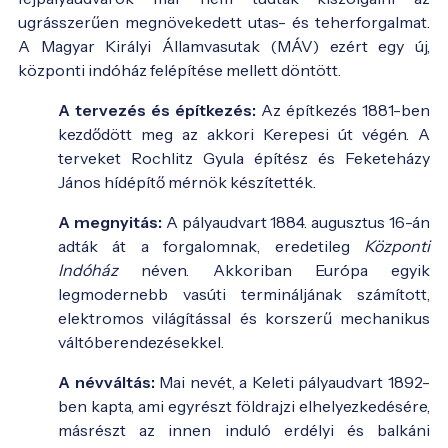
ugrásszerűen megnövekedett utas- és teherforgalmat.
A Magyar Királyi Államvasutak (MÁV) ezért egy új,
központi indóház felépítése mellett döntött.
A tervezés és építkezés:
Az építkezés 1881-ben
kezdődött meg az akkori Kerepesi út végén. A
terveket Rochlitz Gyula építész és Feketeházy
János hídépítő mérnök készítették.
A megnyitás:
A pályaudvart 1884. augusztus 16-án
adták át a forgalomnak, eredetileg
Központi
Indóház
néven. Akkoriban Európa egyik
legmodernebb vasúti termináljának számított,
elektromos világítással és korszerű mechanikus
váltóberendezésekkel.
A névváltás:
Mai nevét, a Keleti pályaudvart 1892-
ben kapta, ami egyrészt földrajzi elhelyezkedésére,
másrészt az innen induló erdélyi és balkáni