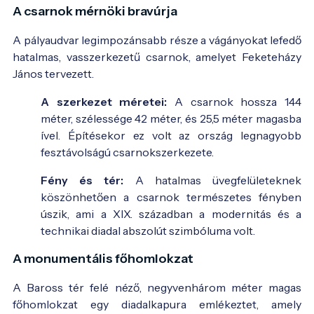
A csarnok mérnöki bravúrja
A pályaudvar legimpozánsabb része a vágányokat lefedő
hatalmas, vasszerkezetű csarnok, amelyet Feketeházy
János tervezett.
A szerkezet méretei:
A csarnok hossza 144
méter, szélessége 42 méter, és 25,5 méter magasba
ível. Építésekor ez volt az ország legnagyobb
fesztávolságú csarnokszerkezete.
Fény és tér:
A hatalmas üvegfelületeknek
köszönhetően a csarnok természetes fényben
úszik, ami a XIX. században a modernitás és a
technikai diadal abszolút szimbóluma volt.
A monumentális főhomlokzat
A Baross tér felé néző, negyvenhárom méter magas
főhomlokzat egy diadalkapura emlékeztet, amely