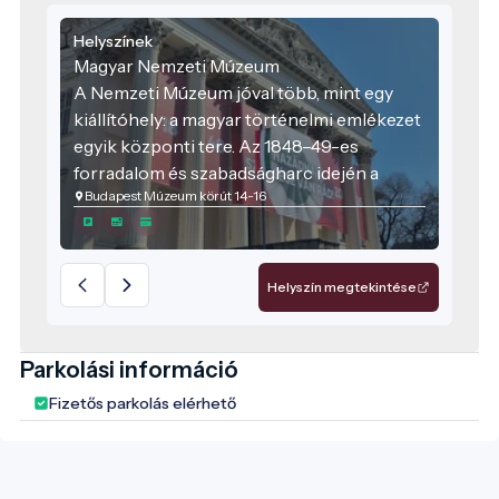
Helyszínek
Magyar Nemzeti Múzeum
A Nemzeti Múzeum jóval több, mint egy
kiállítóhely: a magyar történelmi emlékezet
egyik központi tere. Az 1848–49-es
forradalom és szabadságharc idején a
Budapest Múzeum körút 14-16
múzeum előtti tér és a Múzeumkert fontos
politikai és közösségi helyszín volt, az
épület pedig később az országgyűlés
felsőházának is otthont adott. Ezért a
Helyszín megtekintése
múzeum ma is egyszerre jelképezi a
nemzeti örökség megőrzését, a történelmi
tudás átadását és a közös emlékezet
Parkolási információ
ápolását.
Fizetős parkolás elérhető