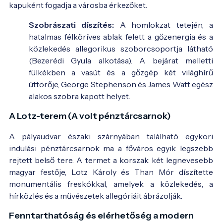
kapuként fogadja a városba érkezőket.
Szobrászati díszítés:
A homlokzat tetején, a
hatalmas félköríves ablak felett a gőzenergia és a
közlekedés allegorikus szoborcsoportja látható
(Bezerédi Gyula alkotása). A bejárat melletti
fülkékben a vasút és a gőzgép két világhírű
úttörője, George Stephenson és James Watt egész
alakos szobra kapott helyet.
A Lotz-terem (A volt pénztárcsarnok)
A pályaudvar északi szárnyában található egykori
indulási pénztárcsarnok ma a főváros egyik legszebb
rejtett belső tere. A termet a korszak két legnevesebb
magyar festője, Lotz Károly és Than Mór díszítette
monumentális freskókkal, amelyek a közlekedés, a
hírközlés és a művészetek allegóriáit ábrázolják.
Fenntarthatóság és elérhetőség a modern